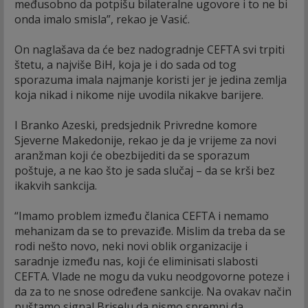
međusobno da potpišu bilateralne ugovore i to ne bi
onda imalo smisla”, rekao je Vasić.
On naglašava da će bez nadogradnje CEFTA svi trpiti
štetu, a najviše BiH, koja je i do sada od tog
sporazuma imala najmanje koristi jer je jedina zemlja
koja nikad i nikome nije uvodila nikakve barijere.
I Branko Azeski, predsjednik Privredne komore
Sjeverne Makedonije, rekao je da je vrijeme za novi
aranžman koji će obezbijediti da se sporazum
poštuje, a ne kao što je sada slučaj – da se krši bez
ikakvih sankcija.
“Imamo problem između članica CEFTA i nemamo
mehanizam da se to prevaziđe. Mislim da treba da se
rodi nešto novo, neki novi oblik organizacije i
saradnje između nas, koji će eliminisati slabosti
CEFTA. Vlade ne mogu da vuku neodgovorne poteze i
da za to ne snose određene sankcije. Na ovakav način
puštamo signal Briselu da nismo spremni da