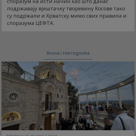
споразум на исти начин као што данас
подржавају вјештачку творевину Косове тако
су подржали и Хрватску мимо свих правила и
споразума ЦЕФТА.
Bosna i Hercegovina