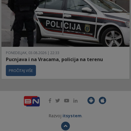
PONEDELJAK, 03.08.2026 | 22:33
Pucnjava i na Vracama, policija na terenu
PROČITAJ VIŠE
Razvoj
itsystem
.