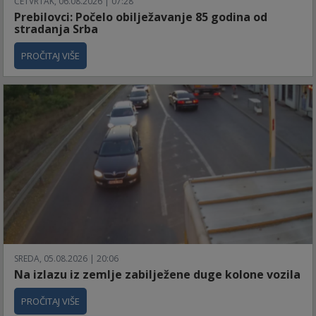
ČETVRTAK, 06.08.2026 | 07:28
Prebilovci: Počelo obilježavanje 85 godina od
stradanja Srba
PROČITAJ VIŠE
SREDA, 05.08.2026 | 20:06
Na izlazu iz zemlje zabilježene duge kolone vozila
PROČITAJ VIŠE