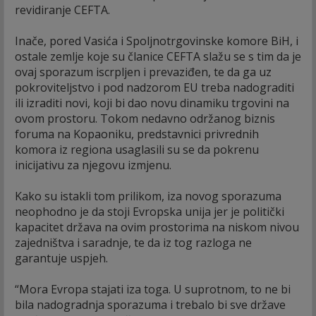
revidiranje CEFTA.
Inače, pored Vasića i Spoljnotrgovinske komore BiH, i
ostale zemlje koje su članice CEFTA slažu se s tim da je
ovaj sporazum iscrpljen i prevaziđen, te da ga uz
pokroviteljstvo i pod nadzorom EU treba nadograditi
ili izraditi novi, koji bi dao novu dinamiku trgovini na
ovom prostoru. Tokom nedavno održanog biznis
foruma na Kopaoniku, predstavnici privrednih
komora iz regiona usaglasili su se da pokrenu
inicijativu za njegovu izmjenu.
Kako su istakli tom prilikom, iza novog sporazuma
neophodno je da stoji Evropska unija jer je politički
kapacitet država na ovim prostorima na niskom nivou
zajedništva i saradnje, te da iz tog razloga ne
garantuje uspjeh.
“Mora Evropa stajati iza toga. U suprotnom, to ne bi
bila nadogradnja sporazuma i trebalo bi sve države