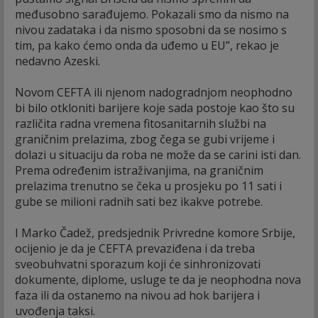
međusobno sarađujemo. Pokazali smo da nismo na
nivou zadataka i da nismo sposobni da se nosimo s
tim, pa kako ćemo onda da uđemo u EU”, rekao je
nedavno Azeski.
Novom CEFTA ili njenom nadogradnjom neophodno
bi bilo otkloniti barijere koje sada postoje kao što su
različita radna vremena fitosanitarnih službi na
graničnim prelazima, zbog čega se gubi vrijeme i
dolazi u situaciju da roba ne može da se carini isti dan.
Prema određenim istraživanjima, na graničnim
prelazima trenutno se čeka u prosjeku po 11 sati i
gube se milioni radnih sati bez ikakve potrebe.
I Marko Čadež, predsjednik Privredne komore Srbije,
ocijenio je da je CEFTA prevaziđena i da treba
sveobuhvatni sporazum koji će sinhronizovati
dokumente, diplome, usluge te da je neophodna nova
faza ili da ostanemo na nivou ad hok barijera i
uvođenja taksi.