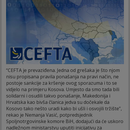
“CEFTA je prevaziđena. Jedna od grešaka je što njom
nisu propisana pravila ponašanja na pravi način, ne
postoje sankcije za kršenje ovog sporazuma i to se
vidjelo na primjeru Kosova. Umjesto da smo tada bili
solidarni i osudili takvo ponašanje, Makedonija i
Hrvatska kao bivša članica jedva su dočekale da
Kosovo tako nešto uradi kako bi ušli i osvojili tržište”,
rekao je Nemanja Vasić, potpredsjednik
Spoljnotrgovinske komore BiH, dodajući da će uskoro
nadležnom ministarstvu uputiti inicijativu za