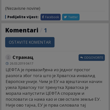
(Nezavisne novine)
Podijelite vijest:
Facebook
Twitter
Komentari
/
1
OSTAVITE KOMENTAR
Странац
ODGOVORITE
26.03.2019 04:17
ЦЕФТА је превазиђена из једног простог
разлога због тога што је Хрватска инвалид
Европске уније. Чим је ЕУ на вјештачки начин
узела Хрватску тог тренутка Хрватска је
морала напустити ЦЕФТА споразум и
пословати са нама као и све остале земље ЕУ.
Није ово тајна, ЕУ је прва силовала тај