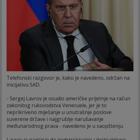
Telefonski razgovor je, kako je navedeno, održan na
inicijativu SAD.
- Sergej Lavrov je osudio američke prijetnje na račun
zakonitog rukovodstva Venecuele, jer je to
neprikriveno miješanje u unutrašnje poslove
suverene države i najgrublje narušavanje
međunarodnog prava - navedeno je u saopštenju.
Lavrov je naglasio da podstrekivanje i destruktivno