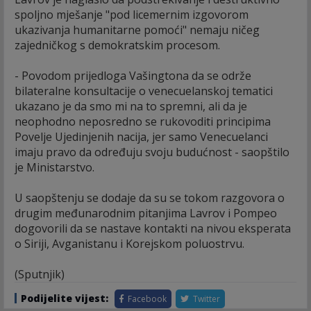
spoljno mješanje "pod licemernim izgovorom
ukazivanja humanitarne pomoći" nemaju ničeg
zajedničkog s demokratskim procesom.
- Povodom prijedloga Vašingtona da se održe
bilateralne konsultacije o venecuelanskoj tematici
ukazano je da smo mi na to spremni, ali da je
neophodno neposredno se rukovoditi principima
Povelje Ujedinjenih nacija, jer samo Venecuelanci
imaju pravo da određuju svoju budućnost - saopštilo
je Ministarstvo.
U saopštenju se dodaje da su se tokom razgovora o
drugim međunarodnim pitanjima Lavrov i Pompeo
dogovorili da se nastave kontakti na nivou eksperata
o Siriji, Avganistanu i Korejskom poluostrvu.
(Sputnjik)
Podijelite vijest:
Facebook
Twitter