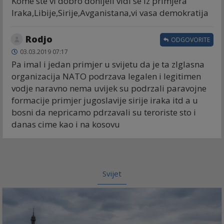
Kome ste vi dobro donijeli vidi se iz primjera
Iraka,Libije,Sirije,Avganistana,vi vasa demokratija
Rodjo
ODGOVORITE
03.03.2019 07:17
Pa imal i jedan primjer u svijetu da je ta zlglasna
organizacija NATO podrzava legalen i legitimen
vodje naravno nema uvijek su podrzali paravojne
formacije primjer jugoslavije sirije iraka itd a u
bosni da nepricamo pdrzavali su teroriste sto i
danas cime kao i na kosovu
Svijet