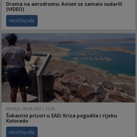
Drama na aerodromu: Avioni se zamalo sudarili
(VIDEO)
PROČITAJ VIŠE
NEDELJA, 09.08.2026 | 10:28
Šokantni prizori u SAD: Kriza pogodila i rijeku
Kolorado
PROČITAJ VIŠE