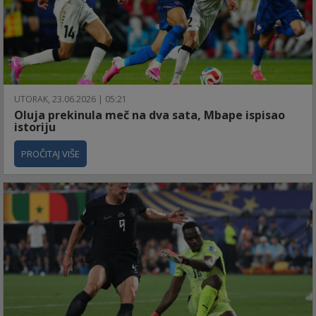
UTORAK, 23.06.2026 | 05:21
Oluja prekinula meč na dva sata, Mbape ispisao
istoriju
PROČITAJ VIŠE