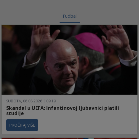
Fudbal
SUBOTA, 08.08.2026 | 09:19
Skandal u UEFA: Infantinovoj ljubavnici platili
studije
PROČITAJ VIŠE