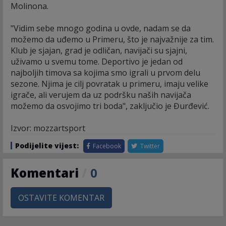
Molinona.
"Vidim sebe mnogo godina u ovde, nadam se da
možemo da uđemo u Primeru, što je najvažnije za tim.
Klub je sjajan, grad je odličan, navijači su sjajni,
uživamo u svemu tome. Deportivo je jedan od
najboljih timova sa kojima smo igrali u prvom delu
sezone. Njima je cilj povratak u primeru, imaju velike
igrače, ali verujem da uz podršku naših navijača
možemo da osvojimo tri boda", zaključio je Đurđević.
Izvor: mozzartsport
Podijelite vijest:
Facebook
Twitter
Komentari
/
0
OSTAVITE KOMENTAR