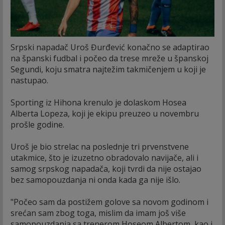
Srpski napadač Uroš Đurđević konačno se adaptirao
na španski fudbal i počeo da trese mreže u španskoj
Segundi, koju smatra najtežim takmičenjem u koji je
nastupao.
Sporting iz Hihona krenulo je dolaskom Hosea
Alberta Lopeza, koji je ekipu preuzeo u novembru
prošle godine.
Uroš je bio strelac na poslednje tri prvenstvene
utakmice, što je izuzetno obradovalo navijače, ali i
samog srpskog napadača, koji tvrdi da nije ostajao
bez samopouzdanja ni onda kada ga nije išlo.
"Počeo sam da postižem golove sa novom godinom i
srećan sam zbog toga, mislim da imam još više
samopouzdanja sa trenerom Hoseom Albertom, kao i