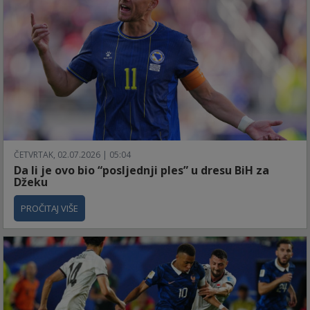
ČETVRTAK, 02.07.2026 | 05:04
Da li je ovo bio “posljednji ples” u dresu BiH za
Džeku
PROČITAJ VIŠE