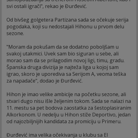
svi ostali igrači", rekao je Đurđević.
Od bivšeg golgetera Partizana sada se očekuje serija
pogodaka, koji su nedostajali Hihonu u prvom delu
sezone.
"Moram da pokušam da se dodatno poboljšam u
svakoj utakmici. Uvek sam bio siguran u sebe, ali
morao sam da se prilagodim novoj ligi, timu, gradu.
Španska druga divizija je najteža liga u kojoj sam
igrao, skoro je uporediva sa Serijom A, veoma teška
za napadače", dodao je Đurđević.
Hihon je imao velike ambicije na početku sezone, ali
stvari dugo nisu išle željenim tokom. Sada se nalazi na
11. mestu sa pet bodova zaostatka za šestoplasiranim
Alkorkonom. U nedelju u Hihon stiže Deportivo, jedan
od najozbiljnijih kandidata za promiciju u Primeru.
Đurđević ima velika očekivanja u klubu sa El