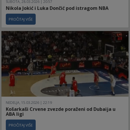
SUBOTA, 28.03.2026 | 20:57
Nikola Jokić i Luka Dončić pod istragom NBA
PROČITAJ VIŠE
NEDELJA, 15.03.2026 | 22:19
Košarkaši Crvene zvezde poraženi od Dubaija u
ABA ligi
PROČITAJ VIŠE