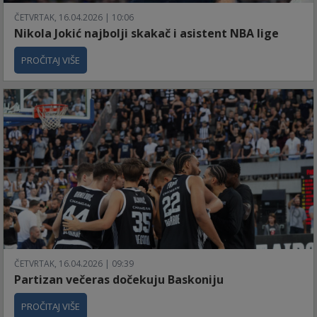
ČETVRTAK, 16.04.2026 | 10:06
Nikola Jokić najbolji skakač i asistent NBA lige
PROČITAJ VIŠE
ČETVRTAK, 16.04.2026 | 09:39
Partizan večeras dočekuju Baskoniju
PROČITAJ VIŠE