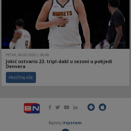
PETAK, 06.03.2026 | 08:48
Jokić ostvario 23. tripl-dabl u sezoni u pobjedi
Denvera
PROČITAJ VIŠE
Razvoj
itsystem
.