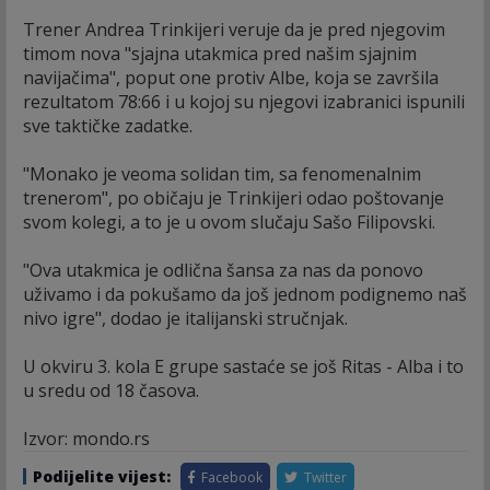
Trener Andrea Trinkijeri veruje da je pred njegovim
timom nova "sjajna utakmica pred našim sjajnim
navijačima", poput one protiv Albe, koja se završila
rezultatom 78:66 i u kojoj su njegovi izabranici ispunili
sve taktičke zadatke.
"Monako je veoma solidan tim, sa fenomenalnim
trenerom", po običaju je Trinkijeri odao poštovanje
svom kolegi, a to je u ovom slučaju Sašo Filipovski.
"Ova utakmica je odlična šansa za nas da ponovo
uživamo i da pokušamo da još jednom podignemo naš
nivo igre", dodao je italijanski stručnjak.
U okviru 3. kola E grupe sastaće se još Ritas - Alba i to
u sredu od 18 časova.
Izvor: mondo.rs
Podijelite vijest:
Facebook
Twitter