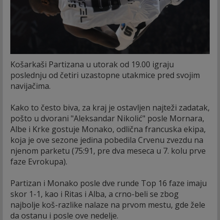
Košarkaši Partizana u utorak od 19.00 igraju
poslednju od četiri uzastopne utakmice pred svojim
navijačima.
Kako to često biva, za kraj je ostavljen najteži zadatak,
pošto u dvorani "Aleksandar Nikolić" posle Mornara,
Albe i Krke gostuje Monako, odlična francuska ekipa,
koja je ove sezone jedina pobedila Crvenu zvezdu na
njenom parketu (75:91, pre dva meseca u 7. kolu prve
faze Evrokupa).
Partizan i Monako posle dve runde Top 16 faze imaju
skor 1-1, kao i Ritas i Alba, a crno-beli se zbog
najbolje koš-razlike nalaze na prvom mestu, gde žele
da ostanu i posle ove nedelje.