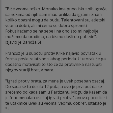
"Biće veoma teško. Monako ima puno iskusnih igrača,
sa nekima od njih sam imao priliku da igram i znam
koliko opasni mogu da budu. Talentovani su, atletski
veoma dobri, ali mi ćemo se dobro spremiti.
Fokusiraćemo se na sebe i na ono što mi najbolje
možemo da uradimo, da bismo došli do pobede",
izjavio je Bandža Si.
Francuz je u subotu protiv Krke najavio povratak u
formu posle relativno slabog perioda. U utorak će ga
dodatno motivisati to što će za protivnika nastupiti
njegov stariji brat, Amara.
"Igrati protiv brata, za mene je uvek poseban osećaj.
Do sada se to desilo 12 puta, a ovo je prvi put da se
srećemo od kada sam u Partizanu. Mogu da kažem da
je fenomenalan osećaj igrati protiv članova porodice i
te utakmice uvek su veoma, veoma, dobre", istakao je
Si.