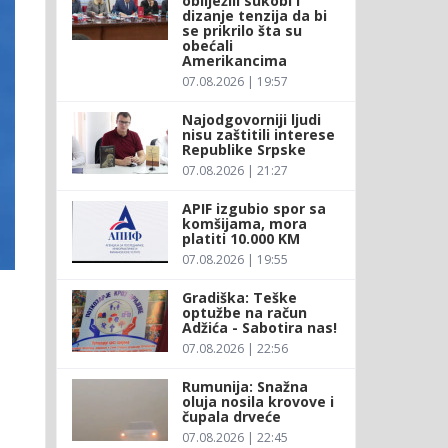
obilježili sukobi i
dizanje tenzija da bi
se prikrilo šta su
obećali
Amerikancima
07.08.2026 | 19:57
Najodgovorniji ljudi
nisu zaštitili interese
Republike Srpske
07.08.2026 | 21:27
APIF izgubio spor sa
komšijama, mora
platiti 10.000 KM
07.08.2026 | 19:55
Gradiška: Teške
optužbe na račun
Adžića - Sabotira nas!
07.08.2026 | 22:56
Rumunija: Snažna
oluja nosila krovove i
čupala drveće
07.08.2026 | 22:45