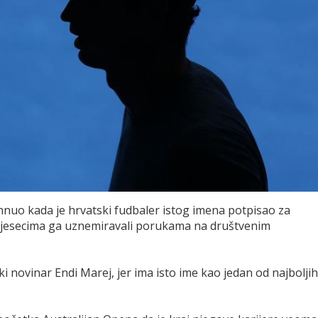
ahnuo kada je hrvatski fudbaler istog imena potpisao za
 i mjesecima ga uznemiravali porukama na društvenim
ski novinar Endi Marej, jer ima isto ime kao jedan od najboljih