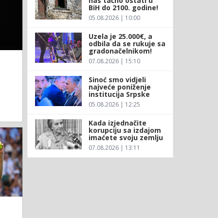
nas tačno ostati u
BiH do 2100. godine!
05.08.2026 | 10:00
Uzela je 25.000€, a
odbila da se rukuje sa
gradonačelnikom!
07.08.2026 | 15:10
Sinoć smo vidjeli
najveće poniženje
institucija Srpske
05.08.2026 | 12:25
Kada izjednačite
korupciju sa izdajom
imaćete svoju zemlju
07.08.2026 | 13:11