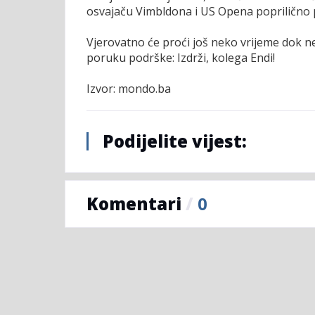
osvajaču Vimbldona i US Opena poprilično po
Vjerovatno će proći još neko vrijeme dok 
poruku podrške: Izdrži, kolega Endi!
Izvor: mondo.ba
Podijelite vijest:
Komentari
/
0