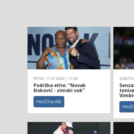
PETAK, 17.07.2026 | 11:00
SUBOTA, 
Podrška elite: "Novak
Senzac
Đoković - zimski vuk"
tenise
Vimbl
PROČITAJ VIŠE
PROČIT