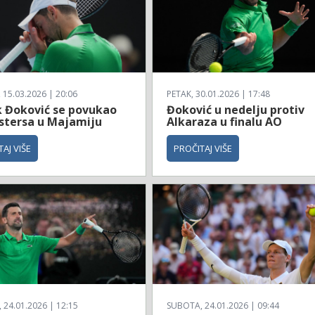
 15.03.2026 | 20:06
PETAK, 30.01.2026 | 17:48
 Đoković se povukao
Đoković u nedelju protiv
stersa u Majamiju
Alkaraza u finalu AO
AJ VIŠE
PROČITAJ VIŠE
24.01.2026 | 12:15
SUBOTA, 24.01.2026 | 09:44