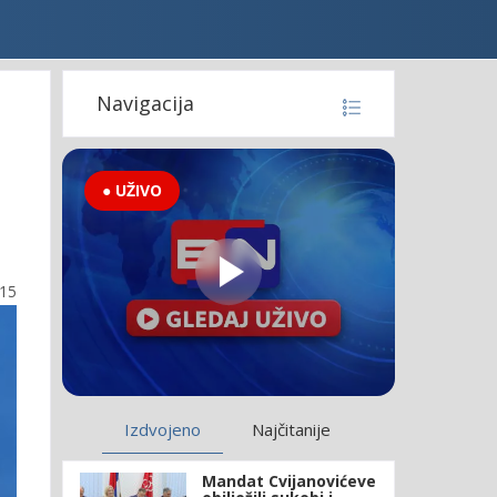
Navigacija
● UŽIVO
:15
Izdvojeno
Najčitanije
Mandat Cvijanovićeve