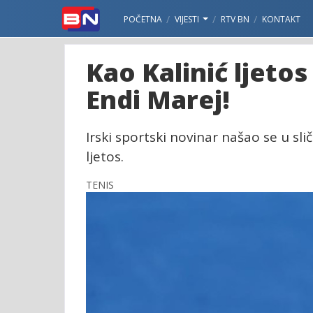
POČETNA
VIJESTI
RTV BN
KONTAKT
Kao Kalinić ljetos
Endi Marej!
Irski sportski novinar našao se u slič
ljetos.
TENIS