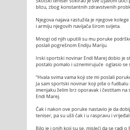
Škotski teniser šokirao je sve izjavom uoči
blizu, zbog konstantnih zdravstvenih prob
Njegova najava rastužila je njegove kolege
i armiju njegovih navijača širom svijeta.
Mnogi od njih uputili su mu poruke podršk
poslali pogrešnom Endiju Mariju.
Irski sportski novinar Endi Marej dobio je s
postalo pomalo i uznemirujuće oglasio se
"Hvala svima vama koji ste mi poslali poruk
Ja sam sportski novinar koji piše o fudbalu 
imenjaku želim brz oporavak i čestitam na sja
Endi Marej.
Čak i nakon ove poruke nastavio je da dobija
teniser, pa su ušli čak i u raspravu i vrijeđal
Bilo je i onih koji su se, misleći da se radi