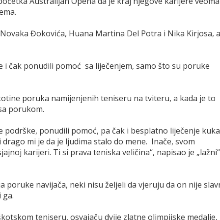
 početka Australijan Opena da je kraj njegove karijere veoma
lema.
 Novaka Đokovića, Huana Martina Del Potra i Nika Kirjosa, a
e i čak ponudili pomoć sa liječenjem, samo što su poruke
totine poruka namijenjenih teniseru na tviteru, a kada je to
 sa porukom.
e podrške, ponudili pomoć, pa čak i besplatno liječenje kuka
i drago mi je da je ljudima stalo do mene. Inače, svom
jnoj karijeri. Ti si prava teniska veličina“, napisao je „lažni“
 poruke navijača, neki nisu željeli da vjeruju da on nije slav
i ga.
 o škotskom teniseru, osvajaču dvije zlatne olimpijske medalje,