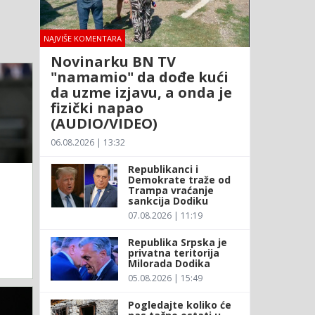
NAJVIŠE KOMENTARA
Novinarku BN TV
"namamio" da dođe kući
da uzme izjavu, a onda je
fizički napao
(AUDIO/VIDEO)
06.08.2026 | 13:32
Republikanci i
Demokrate traže od
Trampa vraćanje
sankcija Dodiku
07.08.2026 | 11:19
Republika Srpska je
privatna teritorija
Milorada Dodika
05.08.2026 | 15:49
Pogledajte koliko će