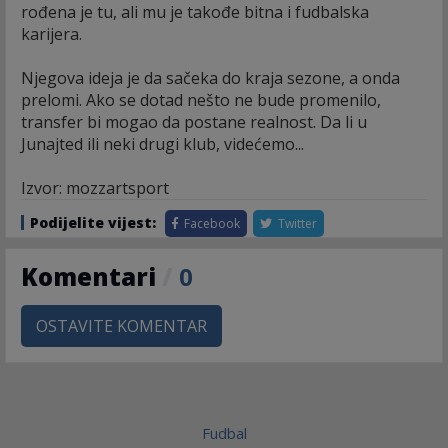
rođena je tu, ali mu je takođe bitna i fudbalska
karijera.
Njegova ideja je da sačeka do kraja sezone, a onda
prelomi. Ako se dotad nešto ne bude promenilo,
transfer bi mogao da postane realnost. Da li u
Junajted ili neki drugi klub, videćemo...
Izvor: mozzartsport
Podijelite vijest:
Facebook
Twitter
Komentari
/
0
OSTAVITE KOMENTAR
Fudbal