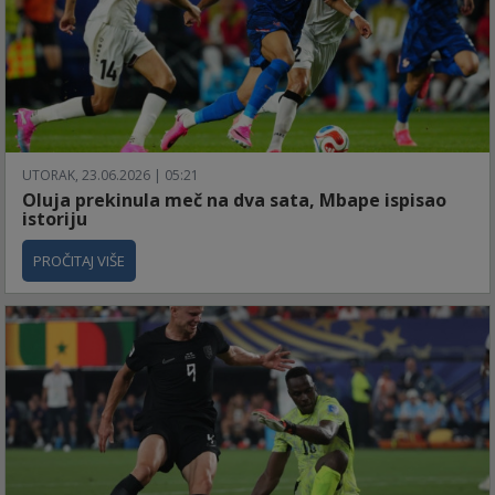
UTORAK, 23.06.2026 | 05:21
Oluja prekinula meč na dva sata, Mbape ispisao
istoriju
PROČITAJ VIŠE