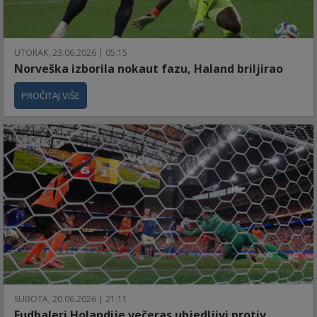
UTORAK, 23.06.2026 | 05:15
Norveška izborila nokaut fazu, Haland briljirao
PROČITAJ VIŠE
SUBOTA, 20.06.2026 | 21:11
Fudbaleri Holandije večeras ubjedljivi protiv