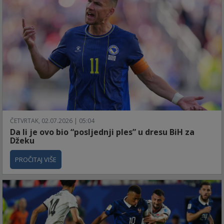
ČETVRTAK, 02.07.2026 | 05:04
Da li je ovo bio “posljednji ples” u dresu BiH za
Džeku
PROČITAJ VIŠE