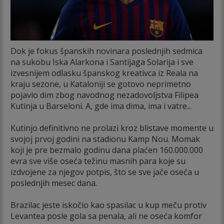
Dok je fokus španskih novinara poslednjih sedmica
na sukobu Iska Alarkona i Santijaga Solarija i sve
izvesnijem odlasku španskog kreativca iz Reala na
kraju sezone, u Kataloniji se gotovo neprimetno
pojavio dim zbog navodnog nezadovoljstva Filipea
Kutinja u Barseloni. A, gde ima dima, ima i vatre...
Kutinjo definitivno ne prolazi kroz blistave momente u
svojoj prvoj godini na stadionu Kamp Nou. Momak
koji je pre bezmalo godinu dana plaćen 160.000.000
evra sve više oseća težinu masnih para koje su
izdvojene za njegov potpis, što se sve jače oseća u
poslednjih mesec dana.
Brazilac jeste iskočio kao spasilac u kup meču protiv
Levantea posle gola sa penala, ali ne oseća komfor