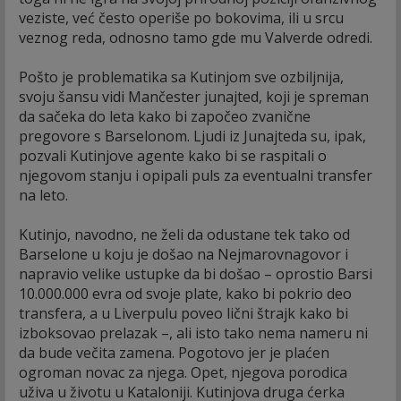
veziste, već često operiše po bokovima, ili u srcu
veznog reda, odnosno tamo gde mu Valverde odredi.
Pošto je problematika sa Kutinjom sve ozbiljnija,
svoju šansu vidi Mančester junajted, koji je spreman
da sačeka do leta kako bi započeo zvanične
pregovore s Barselonom. Ljudi iz Junajteda su, ipak,
pozvali Kutinjove agente kako bi se raspitali o
njegovom stanju i opipali puls za eventualni transfer
na leto.
Kutinjo, navodno, ne želi da odustane tek tako od
Barselone u koju je došao na Nejmarovnagovor i
napravio velike ustupke da bi došao – oprostio Barsi
10.000.000 evra od svoje plate, kako bi pokrio deo
transfera, a u Liverpulu poveo lični štrajk kako bi
izboksovao prelazak –, ali isto tako nema nameru ni
da bude večita zamena. Pogotovo jer je plaćen
ogroman novac za njega. Opet, njegova porodica
uživa u životu u Kataloniji. Kutinjova druga ćerka