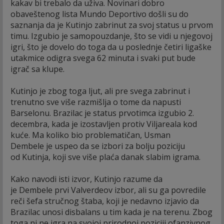
kakav bi trebalo da uživa. Novinari dobro
obaveštenog lista Mundo Deportivo došli su do
saznanja da je Kutinjo zabrinut za svoj status u prvom
timu. Izgubio je samopouzdanje, što se vidi u njegovoj
igri, što je dovelo do toga da u poslednje četiri ligaške
utakmice odigra svega 62 minuta i svaki put bude
igrač sa klupe.
Kutinjo je zbog toga ljut, ali pre svega zabrinut i
trenutno sve više razmišlja o tome da napusti
Barselonu. Brazilac je status prvotimca izgubio 2.
decembra, kada je izostavljen protiv Viljareala kod
kuće. Ma koliko bio problematičan, Usman
Dembele je uspeo da se izbori za bolju poziciju
od Kutinja, koji sve više plaća danak slabim igrama.
Kako navodi isti izvor, Kutinjo razume da
je Dembele prvi Valverdeov izbor, ali su ga povredile
reči šefa stručnog štaba, koji je nedavno izjavio da
Brazilac unosi disbalans u tim kada je na terenu. Zbog
toga ni ne igra na svojoj prirodnoj poziciji ofanzivnog