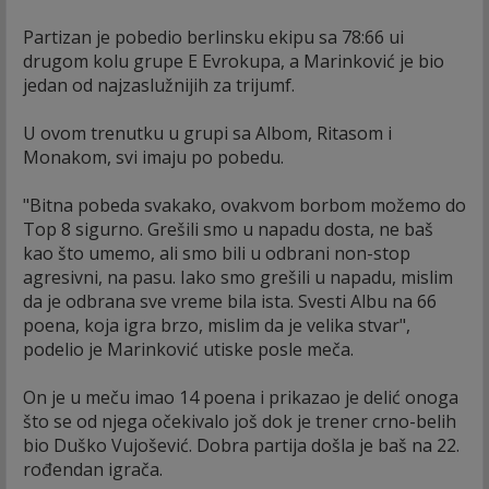
Partizan je pobedio berlinsku ekipu sa 78:66 ui
drugom kolu grupe E Evrokupa, a Marinković je bio
jedan od najzaslužnijih za trijumf.
U ovom trenutku u grupi sa Albom, Ritasom i
Monakom, svi imaju po pobedu.
"Bitna pobeda svakako, ovakvom borbom možemo do
Top 8 sigurno. Grešili smo u napadu dosta, ne baš
kao što umemo, ali smo bili u odbrani non-stop
agresivni, na pasu. Iako smo grešili u napadu, mislim
da je odbrana sve vreme bila ista. Svesti Albu na 66
poena, koja igra brzo, mislim da je velika stvar",
podelio je Marinković utiske posle meča.
On je u meču imao 14 poena i prikazao je delić onoga
što se od njega očekivalo još dok je trener crno-belih
bio Duško Vujošević. Dobra partija došla je baš na 22.
rođendan igrača.