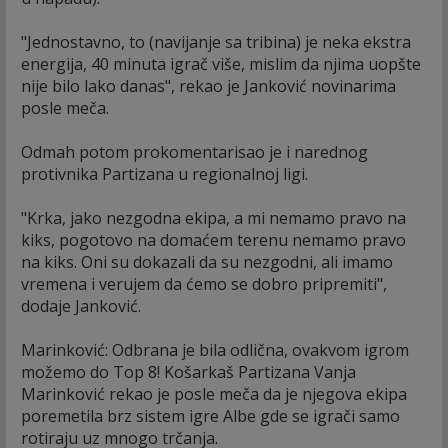
"Jednostavno, to (navijanje sa tribina) je neka ekstra
energija, 40 minuta igrač više, mislim da njima uopšte
nije bilo lako danas", rekao je Janković novinarima
posle meča.
Odmah potom prokomentarisao je i narednog
protivnika Partizana u regionalnoj ligi.
"Krka, jako nezgodna ekipa, a mi nemamo pravo na
kiks, pogotovo na domaćem terenu nemamo pravo
na kiks. Oni su dokazali da su nezgodni, ali imamo
vremena i verujem da ćemo se dobro pripremiti",
dodaje Janković.
Marinković: Odbrana je bila odlična, ovakvom igrom
možemo do Top 8! Košarkaš Partizana Vanja
Marinković rekao je posle meča da je njegova ekipa
poremetila brz sistem igre Albe gde se igrači samo
rotiraju uz mnogo trčanja.