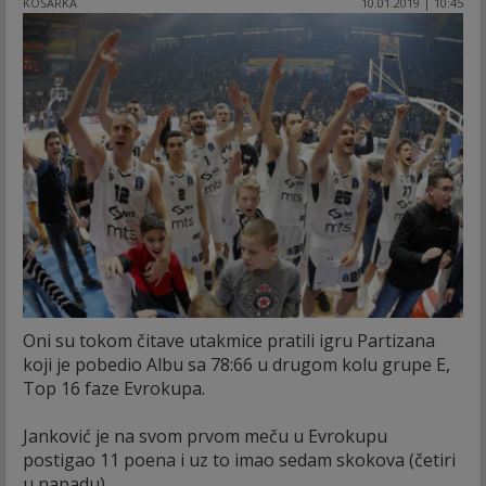
KOŠARKA
10.01.2019 | 10:45
Oni su tokom čitave utakmice pratili igru Partizana
koji je pobedio Albu sa 78:66 u drugom kolu grupe E,
Top 16 faze Evrokupa.
Janković je na svom prvom meču u Evrokupu
postigao 11 poena i uz to imao sedam skokova (četiri
u napadu).