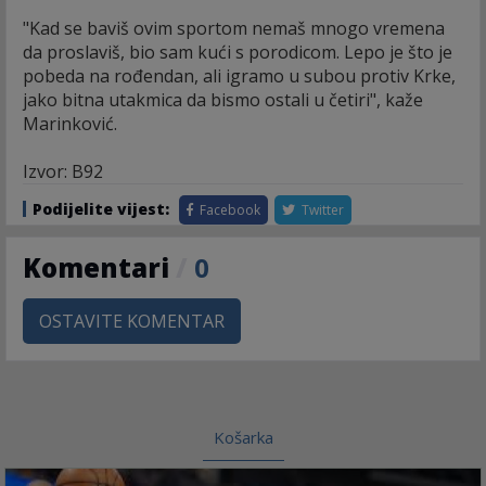
"Kad se baviš ovim sportom nemaš mnogo vremena
da proslaviš, bio sam kući s porodicom. Lepo je što je
pobeda na rođendan, ali igramo u subou protiv Krke,
jako bitna utakmica da bismo ostali u četiri", kaže
Marinković.
Izvor: B92
Podijelite vijest:
Facebook
Twitter
Komentari
/
0
OSTAVITE KOMENTAR
Košarka