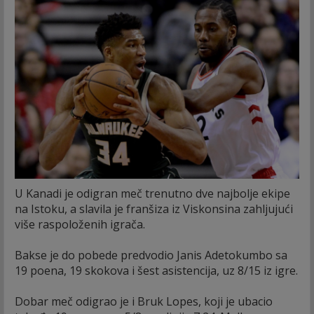
U Kanadi je odigran meč trenutno dve najbolje ekipe
na Istoku, a slavila je franšiza iz Viskonsina zahljujući
više raspoloženih igrača.
Bakse je do pobede predvodio Janis Adetokumbo sa
19 poena, 19 skokova i šest asistencija, uz 8/15 iz igre.
Dobar meč odigrao je i Bruk Lopes, koji je ubacio