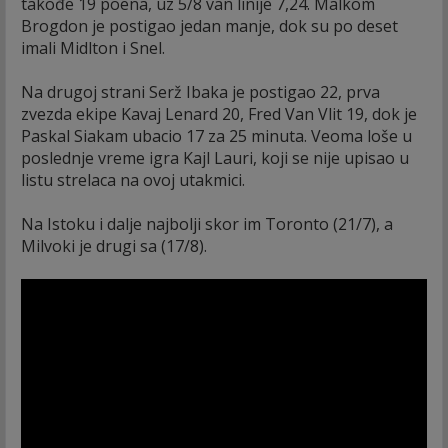
takođe 19 poena, uz 5/8 van linije 7,24. Malkom
Brogdon je postigao jedan manje, dok su po deset
imali Midlton i Snel.
Na drugoj strani Serž Ibaka je postigao 22, prva
zvezda ekipe Kavaj Lenard 20, Fred Van Vlit 19, dok je
Paskal Siakam ubacio 17 za 25 minuta. Veoma loše u
poslednje vreme igra Kajl Lauri, koji se nije upisao u
listu strelaca na ovoj utakmici.
Na Istoku i dalje najbolji skor im Toronto (21/7), a
Milvoki je drugi sa (17/8).