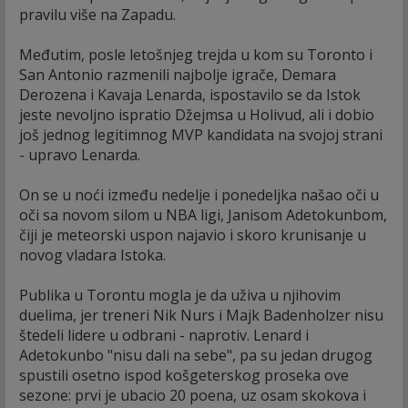
pravilu više na Zapadu.
Međutim, posle letošnjeg trejda u kom su Toronto i
San Antonio razmenili najbolje igrače, Demara
Derozena i Kavaja Lenarda, ispostavilo se da Istok
jeste nevoljno ispratio Džejmsa u Holivud, ali i dobio
još jednog legitimnog MVP kandidata na svojoj strani
- upravo Lenarda.
On se u noći između nedelje i ponedeljka našao oči u
oči sa novom silom u NBA ligi, Janisom Adetokunbom,
čiji je meteorski uspon najavio i skoro krunisanje u
novog vladara Istoka.
Publika u Torontu mogla je da uživa u njihovim
duelima, jer treneri Nik Nurs i Majk Badenholzer nisu
štedeli lidere u odbrani - naprotiv. Lenard i
Adetokunbo "nisu dali na sebe", pa su jedan drugog
spustili osetno ispod košgeterskog proseka ove
sezone: prvi je ubacio 20 poena, uz osam skokova i