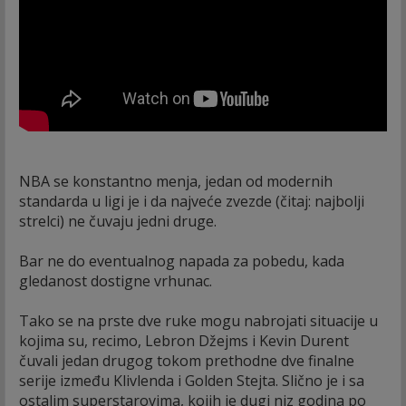
NBA se konstantno menja, jedan od modernih
standarda u ligi je i da najveće zvezde (čitaj: najbolji
strelci) ne čuvaju jedni druge.
Bar ne do eventualnog napada za pobedu, kada
gledanost dostigne vrhunac.
Tako se na prste dve ruke mogu nabrojati situacije u
kojima su, recimo, Lebron Džejms i Kevin Durent
čuvali jedan drugog tokom prethodne dve finalne
serije između Klivlenda i Golden Stejta. Slično je i sa
ostalim superstarovima, kojih je dugi niz godina po