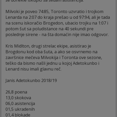
Milvoki je poveo 74:85, Toronto uzvratio i trojkom
Lenarda na 2:07 do kraja prešao u od 97:94, ali je tada
na scenu iskoračio Brogedon, ubacio trojku na 1:07 i
potom šut sa poludistance na 40 sekundi pre
poslednje sirene - na šta domaćin nije imao odgovor.
Kris Midlton, drugi strelac ekipe, asistirao je
Brogdonu kod oba šuta, a ako se osvrnemo na
završnice mečeva Milvokija i Toronta ove sezone,
teško da bismo našli jednu u kojoj Adetokunbo i
Lenard nisu imali glavnu reč.
Janis Adetokunbo 2018/19
26,8 poena
13,0 skokova
06,0 asistencija
01,5 ukradenih
01,4 blokade