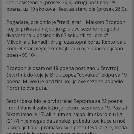
četiri asistencije (prosek 26,4), drugi postigao 19
poena, uz 19 skokova i šest asistencioja (prosek 26,5).
Pogađate, prelomio je "treći igrač", Malkom Brogdon,
koji je prikazao najbolju igru ove sezone i pogodio
dva vezana u poslednjih 67 sekundi za "brejk"
Milvokija u Kanadi i drugi uzastopni poraz Reptorsa u
kom Ol-star plejmjeker Kajl Lauri nije ubacio nijedan
poen - 99:104.
Brogdon je osam od 18 poena postigao u četvrtoj
četvrtini, do koje je Bruk Lopez "dovukao" ekipu sa 19
poena. Milvoki je prvi tim koji je ove sezone pobedio
Toronto dva puta.
Serdž Ibaka bio je prvi strelac Reptorsa sa 22 poena,
Frend Vanvlit zabeležio je rekord sezone sa 19, Paskal
Sikam imao je 17, ali ni tim sa najboljim skorom u ligi
(21-7) nije mogao da zabeleži pobedu kod kuće u noći
u kojoj je Lauri promašio svih pet šuteva iz igre, mada
se donekle iskupio sa sedam asistencija.