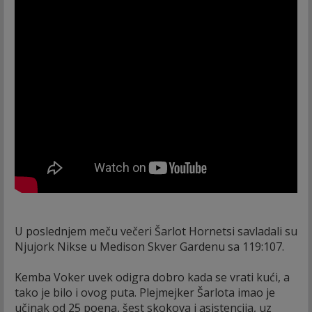
U poslednjem meču večeri Šarlot Hornetsi savladali su
Njujork Nikse u Medison Skver Gardenu sa 119:107.
Kemba Voker uvek odigra dobro kada se vrati kući, a
tako je bilo i ovog puta. Plejmejker Šarlota imao je
učinak od 25 poena, šest skokova i asistencija, uz