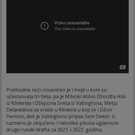
Prethodne noći ozvaničen je i trejd u kom su
učestvovala tri tima, pa je Milvoki dobio Džordža Hila
iz Klivlenda i Džejsona Smita iz Vašingtona, Metju
Delavedova se vratio u Klivlend u koji će i Džon
Henson, dok je Vašingtonu pripao Sem Deker. U
razmenu je uključeno i nekoliko pikova uglavnom
druge runde drafta za 2021. i 2022. godinu.