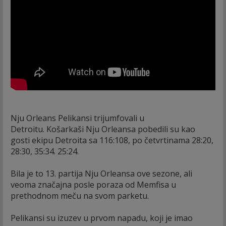
Nju Orleans Pelikansi trijumfovali u
Detroitu. Košarkaši Nju Orleansa pobedili su kao
gosti ekipu Detroita sa 116:108, po četvrtinama 28:20,
28:30, 35:34. 25:24.
Bila je to 13. partija Nju Orleansa ove sezone, ali
veoma značajna posle poraza od Memfisa u
prethodnom meču na svom parketu.
Pelikansi su izuzev u prvom napadu, koji je imao