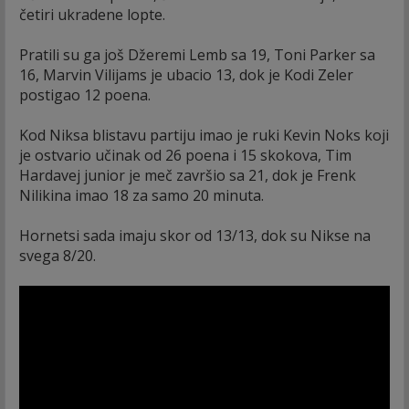
četiri ukradene lopte.
Pratili su ga još Džeremi Lemb sa 19, Toni Parker sa
16, Marvin Vilijams je ubacio 13, dok je Kodi Zeler
postigao 12 poena.
Kod Niksa blistavu partiju imao je ruki Kevin Noks koji
je ostvario učinak od 26 poena i 15 skokova, Tim
Hardavej junior je meč završio sa 21, dok je Frenk
Nilikina imao 18 za samo 20 minuta.
Hornetsi sada imaju skor od 13/13, dok su Nikse na
svega 8/20.