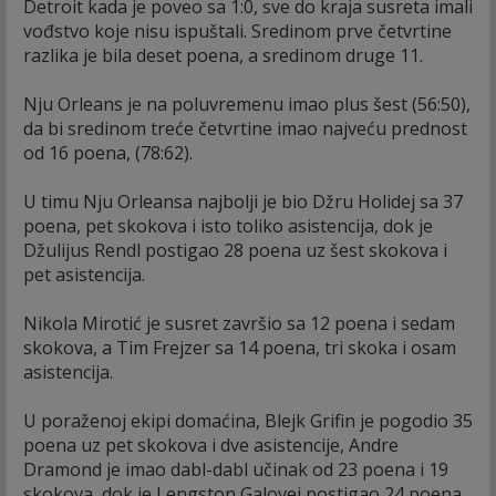
Detroit kada je poveo sa 1:0, sve do kraja susreta imali
vođstvo koje nisu ispuštali. Sredinom prve četvrtine
razlika je bila deset poena, a sredinom druge 11.
Nju Orleans je na poluvremenu imao plus šest (56:50),
da bi sredinom treće četvrtine imao najveću prednost
od 16 poena, (78:62).
U timu Nju Orleansa najbolji je bio Džru Holidej sa 37
poena, pet skokova i isto toliko asistencija, dok je
Džulijus Rendl postigao 28 poena uz šest skokova i
pet asistencija.
Nikola Mirotić je susret završio sa 12 poena i sedam
skokova, a Tim Frejzer sa 14 poena, tri skoka i osam
asistencija.
U poraženoj ekipi domaćina, Blejk Grifin je pogodio 35
poena uz pet skokova i dve asistencije, Andre
Dramond je imao dabl-dabl učinak od 23 poena i 19
skokova, dok je Lengston Galovej postigao 24 poena