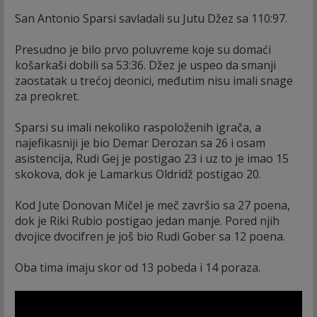
San Antonio Sparsi savladali su Jutu Džez sa 110:97.
Presudno je bilo prvo poluvreme koje su domaći
košarkaši dobili sa 53:36. Džez je uspeo da smanji
zaostatak u trećoj deonici, međutim nisu imali snage
za preokret.
Sparsi su imali nekoliko raspoloženih igrača, a
najefikasniji je bio Demar Derozan sa 26 i osam
asistencija, Rudi Gej je postigao 23 i uz to je imao 15
skokova, dok je Lamarkus Oldridž postigao 20.
Kod Jute Donovan Mičel je meč završio sa 27 poena,
dok je Riki Rubio postigao jedan manje. Pored njih
dvojice dvocifren je još bio Rudi Gober sa 12 poena.
Oba tima imaju skor od 13 pobeda i 14 poraza.