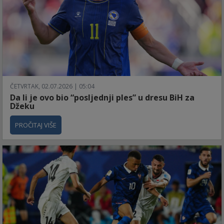
ČETVRTAK, 02.07.2026 | 05:04
Da li je ovo bio “posljednji ples” u dresu BiH za
Džeku
PROČITAJ VIŠE