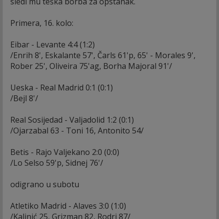
sledi mu teška borba za opstanak.
Primera, 16. kolo:
Eibar - Levante 4:4 (1:2)
/Enrih 8', Eskalante 57', Čarls 61'p, 65' - Morales 9',
Rober 25', Oliveira 75'ag, Borha Majoral 91'/
Ueska - Real Madrid 0:1 (0:1)
/Bejl 8'/
Real Sosijedad - Valjadolid 1:2 (0:1)
/Ojarzabal 63 - Toni 16, Antonito 54/
Betis - Rajo Valjekano 2:0 (0:0)
/Lo Selso 59'p, Sidnej 76'/
odigrano u subotu
Atletiko Madrid - Alaves 3:0 (1:0)
/Kalinić 25, Grizman 82, Rodri 87/