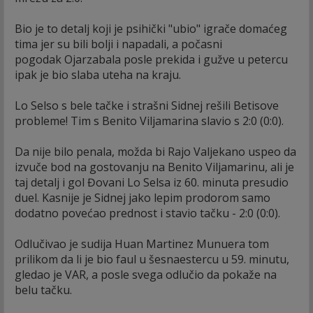
Bio je to detalj koji je psihički "ubio" igrače domaćeg
tima jer su bili bolji i napadali, a počasni
pogodak Ojarzabala posle prekida i gužve u petercu
ipak je bio slaba uteha na kraju.
Lo Selso s bele tačke i strašni Sidnej rešili Betisove
probleme! Tim s Benito Viljamarina slavio s 2:0 (0:0).
Da nije bilo penala, možda bi Rajo Valjekano uspeo da
izvuče bod na gostovanju na Benito Viljamarinu, ali je
taj detalj i gol Đovani Lo Selsa iz 60. minuta presudio
duel. Kasnije je Sidnej jako lepim prodorom samo
dodatno povećao prednost i stavio tačku - 2:0 (0:0).
Odlučivao je sudija Huan Martinez Munuera tom
prilikom da li je bio faul u šesnaestercu u 59. minutu,
gledao je VAR, a posle svega odlučio da pokaže na
belu tačku.