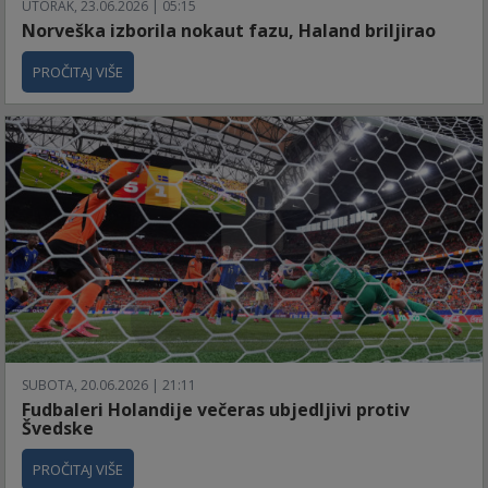
UTORAK, 23.06.2026 | 05:15
Norveška izborila nokaut fazu, Haland briljirao
PROČITAJ VIŠE
SUBOTA, 20.06.2026 | 21:11
Fudbaleri Holandije večeras ubjedljivi protiv
Švedske
PROČITAJ VIŠE