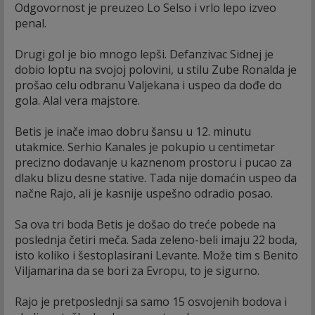
Odgovornost je preuzeo Lo Selso i vrlo lepo izveo
penal.
Drugi gol je bio mnogo lepši. Defanzivac Sidnej je
dobio loptu na svojoj polovini, u stilu Zube Ronalda je
prošao celu odbranu Valjekana i uspeo da dođe do
gola. Alal vera majstore.
Betis je inače imao dobru šansu u 12. minutu
utakmice. Serhio Kanales je pokupio u centimetar
precizno dodavanje u kaznenom prostoru i pucao za
dlaku blizu desne stative. Tada nije domaćin uspeo da
načne Rajo, ali je kasnije uspešno odradio posao.
Sa ova tri boda Betis je došao do treće pobede na
poslednja četiri meča. Sada zeleno-beli imaju 22 boda,
isto koliko i šestoplasirani Levante. Može tim s Benito
Viljamarina da se bori za Evropu, to je sigurno.
Rajo je pretposlednji sa samo 15 osvojenih bodova i