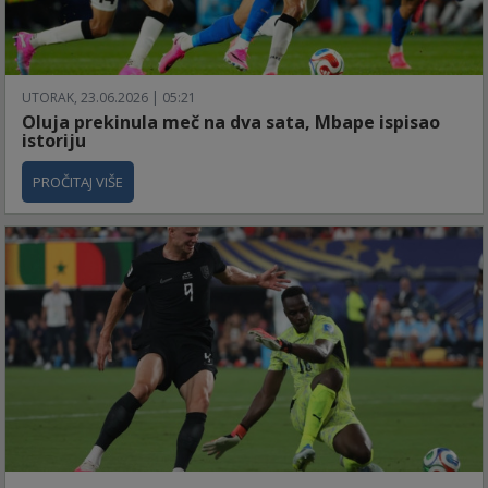
UTORAK, 23.06.2026 | 05:21
Oluja prekinula meč na dva sata, Mbape ispisao
istoriju
PROČITAJ VIŠE