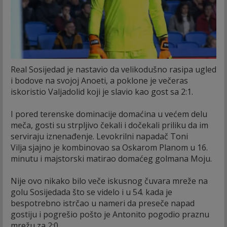
Real Sosijedad je nastavio da velikodušno rasipa ugled
i bodove na svojoj Anoeti, a poklone je večeras
iskoristio Valjadolid koji je slavio kao gost sa 2:1.
I pored terenske dominacije domaćina u većem delu
meča, gosti su strpljivo čekali i dočekali priliku da im
serviraju iznenađenje. Levokrilni napadač Toni
Vilja sjajno je kombinovao sa Oskarom Planom u 16.
minutu i majstorski matirao domaćeg golmana Moju.
Nije ovo nikako bilo veče iskusnog čuvara mreže na
golu Sosijedada što se videlo i u 54. kada je
bespotrebno istrčao u nameri da preseče napad
gostiju i pogrešio pošto je Antonito pogodio praznu
mrežu za 2:0.