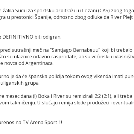
se žalila Sudu za sportsku arbitražu u Lozani (CAS) zbog toga
a u prestonici Španije, odnosno zbog odluke da River Plejt
e DEFINITIVNO biti odigran.
pred sutrašnji meč na "Santjago Bernabeuu" koji bi trebalo
 su ulaznice odavno rasprodate, ali su većinski u vlasništ
še novca od Argentinaca.
gurno je da će španska policija tokom ovog vikenda imati pun
huliganskih grupa.
sec dana (!) Boka i River su remizirali 2:2 (2:1), ali treba
vom takmičenju. U slučaju remija slede produžeci i eventual
 prenos na TV Arena Sport 1!