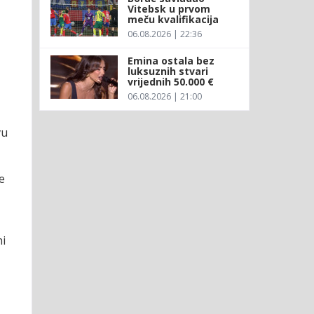
Vitebsk u prvom
meču kvalifikacija
06.08.2026 | 22:36
Emina ostala bez
luksuznih stvari
vrijednih 50.000 €
06.08.2026 | 21:00
vu
e
ni