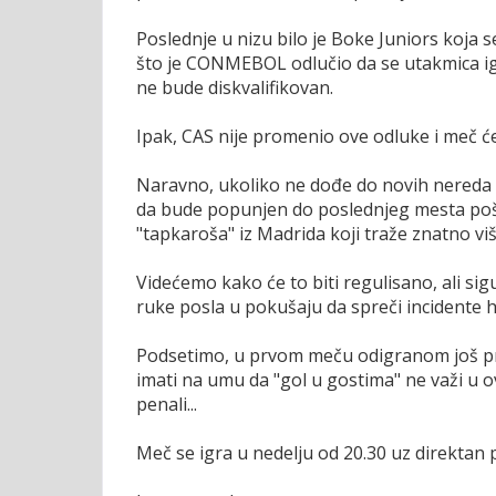
Poslednje u nizu bilo je Boke Juniors koja 
što je CONMEBOL odlučio da se utakmica igr
ne bude diskvalifikovan.
Ipak, CAS nije promenio ove odluke i meč ć
Naravno, ukoliko ne dođe do novih nereda 
da bude popunjen do poslednjeg mesta pošto
"tapkaroša" iz Madrida koji traže znatno vi
Videćemo kako će to biti regulisano, ali si
ruke posla u pokušaju da spreči incidente 
Podsetimo, u prvom meču odigranom još pre me
imati na umu da "gol u gostima" ne važi u o
penali...
Meč se igra u nedelju od 20.30 uz direktan