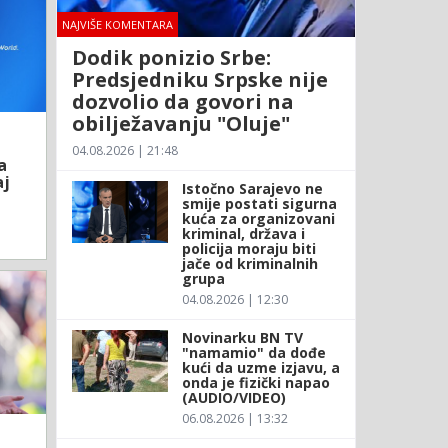
NAJVIŠE KOMENTARA
Dodik ponizio Srbe:
Predsjedniku Srpske nije
dozvolio da govori na
obilježavanju "Oluje"
04.08.2026 | 21:48
a
aj
Istočno Sarajevo ne
smije postati sigurna
kuća za organizovani
kriminal, država i
policija moraju biti
jače od kriminalnih
grupa
04.08.2026 | 12:30
Novinarku BN TV
"namamio" da dođe
kući da uzme izjavu, a
onda je fizički napao
(AUDIO/VIDEO)
06.08.2026 | 13:32