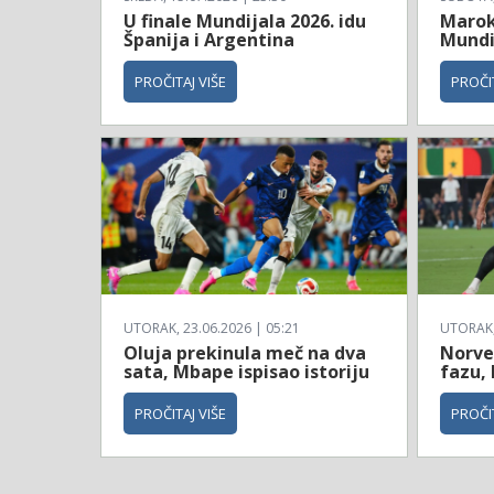
U finale Mundijala 2026. idu
Maroko
Španija i Argentina
Mundi
PROČITAJ VIŠE
PROČIT
UTORAK, 23.06.2026 | 05:21
UTORAK, 
Oluja prekinula meč na dva
Norve
sata, Mbape ispisao istoriju
fazu, 
PROČITAJ VIŠE
PROČIT