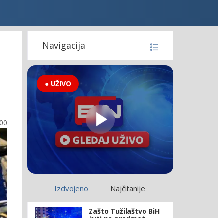
Navigacija
● UŽIVO
:00
Izdvojeno
Najčitanije
Zašto Tužilaštvo BiH