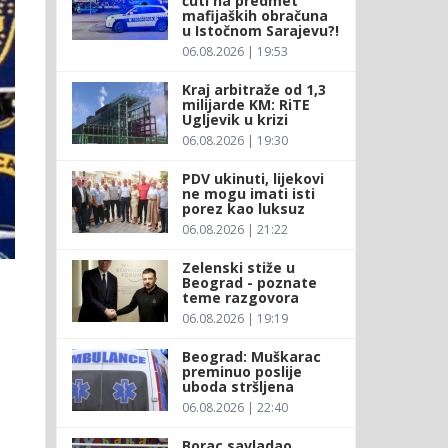
ćuti na predmet
mafijaških obračuna
u Istočnom Sarajevu?!
06.08.2026 | 19:53
Kraj arbitraže od 1,3
milijarde KM: RiTE
Ugljevik u krizi
06.08.2026 | 19:30
PDV ukinuti, lijekovi
ne mogu imati isti
porez kao luksuz
06.08.2026 | 21:22
Zelenski stiže u
Beograd - poznate
teme razgovora
06.08.2026 | 19:19
Beograd: Muškarac
preminuo poslije
uboda stršljena
06.08.2026 | 22:40
Borac savladao