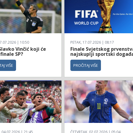
7.07.2026 | 10:50
PETAK, 17.07.2026 | 08:17
Slavko Vinčić koji će
Finale Svjetskog prvenstv
 finale SP?
najskuplji sportski događ
AJ VIŠE
PROČITAJ VIŠE
04.07.2026 | 21:45
ČETVRTAK, 02.07.2026 | 05:04