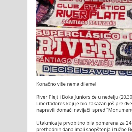
Konačno više nema dileme!
River Plejt i Boka Juniors će u nedelju (20.
Libertadores koji je bio zakazan još pre dv
napravili domaći navijači ispred "Monument
Utakmica je prvobitno bila pomerena za 24 
prethodnih dana imali saopštenja i tužbe Bok