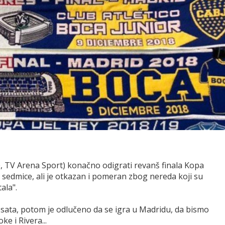
30, TV Arena Sport) konačno odigrati revanš finala Kopa
e sedmice, ali je otkazan i pomeran zbog nereda koji su
ala".
sata, potom je odlučeno da se igra u Madridu, da bismo
e i Rivera...