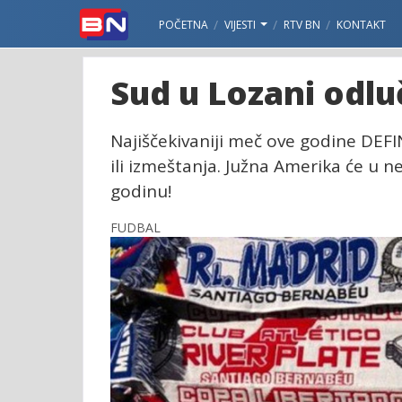
POČETNA
VIJESTI
RTV BN
KONTAKT
Sud u Lozani odluč
Najiščekivaniji meč ove godine DEFI
ili izmeštanja. Južna Amerika će u 
godinu!
FUDBAL