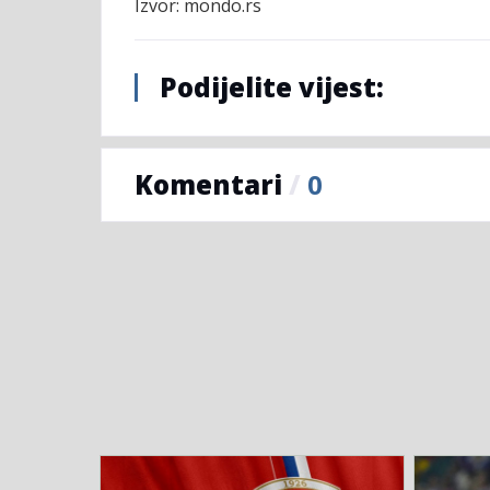
Izvor: mondo.rs
Podijelite vijest:
Komentari
/
0