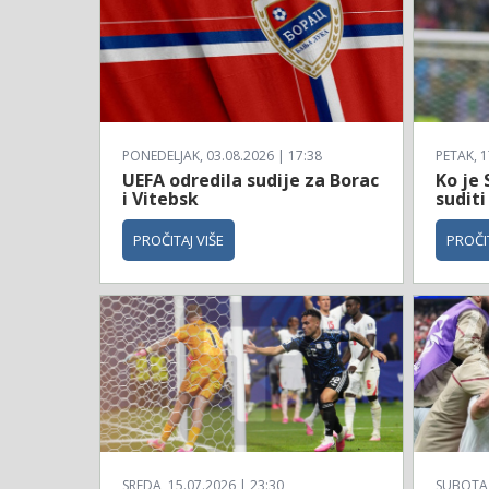
PONEDELJAK, 03.08.2026 | 17:38
PETAK, 1
UEFA odredila sudije za Borac
Ko je 
i Vitebsk
suditi
PROČITAJ VIŠE
PROČIT
SREDA, 15.07.2026 | 23:30
SUBOTA, 