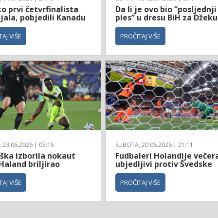
 prvi četvrfinalista
Da li je ovo bio “posljednji
jala, pobjedili Kanadu
ples” u dresu BiH za Džeku
AJ VIŠE
PROČITAJ VIŠE
23.06.2026 | 05:15
SUBOTA, 20.06.2026 | 21:11
ška izborila nokaut
Fudbaleri Holandije večer
Haland briljirao
ubjedljivi protiv Švedske
AJ VIŠE
PROČITAJ VIŠE