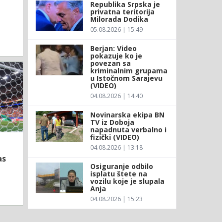
Republika Srpska je
privatna teritorija
Milorada Dodika
05.08.2026 | 15:49
Berjan: Video
pokazuje ko je
povezan sa
kriminalnim grupama
u Istočnom Sarajevu
(VIDEO)
04.08.2026 | 14:40
Novinarska ekipa BN
TV iz Doboja
napadnuta verbalno i
fizički (VIDEO)
04.08.2026 | 13:18
as
Osiguranje odbilo
isplatu štete na
vozilu koje je slupala
Anja
04.08.2026 | 15:23