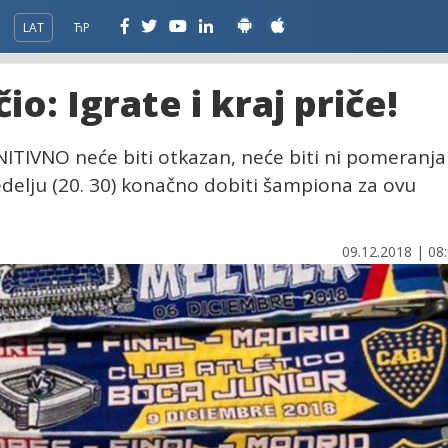
LAT
ЋР
io: Igrate i kraj priče!
NITIVNO neće biti otkazan, neće biti ni pomeranja
nedelju (20. 30) konačno dobiti šampiona za ovu
09.12.2018 | 08