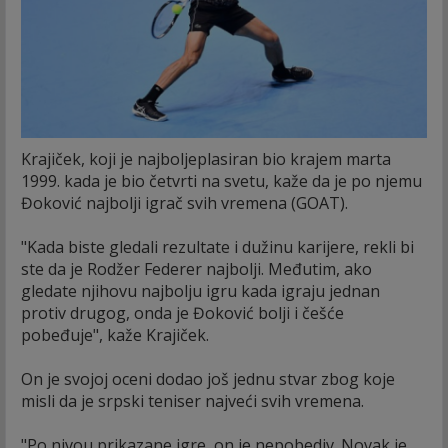
Krajiček, koji je najboljeplasiran bio krajem marta
1999. kada je bio četvrti na svetu, kaže da je po njemu
Đoković najbolji igrač svih vremena (GOAT).
"Kada biste gledali rezultate i dužinu karijere, rekli bi
ste da je Rodžer Federer najbolji. Međutim, ako
gledate njihovu najbolju igru kada igraju jednan
protiv drugog, onda je Đoković bolji i češće
pobeđuje", kaže Krajiček.
On je svojoj oceni dodao još jednu stvar zbog koje
misli da je srpski teniser najveći svih vremena.
"Po nivou prikazane igre, on je nepobediv. Novak je