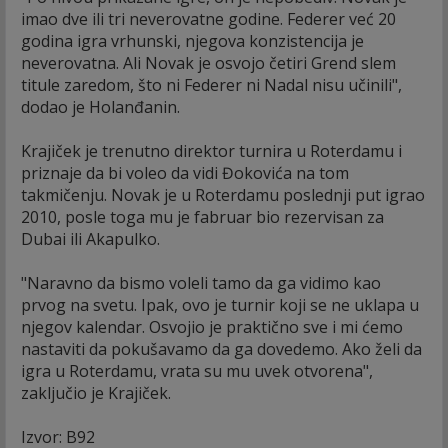
imao dve ili tri neverovatne godine. Federer već 20
godina igra vrhunski, njegova konzistencija je
neverovatna. Ali Novak je osvojo četiri Grend slem
titule zaredom, što ni Federer ni Nadal nisu učinili",
dodao je Holanđanin.
Krajiček je trenutno direktor turnira u Roterdamu i
priznaje da bi voleo da vidi Đokovića na tom
takmičenju. Novak je u Roterdamu poslednji put igrao
2010, posle toga mu je fabruar bio rezervisan za
Dubai ili Akapulko.
"Naravno da bismo voleli tamo da ga vidimo kao
prvog na svetu. Ipak, ovo je turnir koji se ne uklapa u
njegov kalendar. Osvojio je praktično sve i mi ćemo
nastaviti da pokušavamo da ga dovedemo. Ako želi da
igra u Roterdamu, vrata su mu uvek otvorena",
zaključio je Krajiček.
Izvor: B92