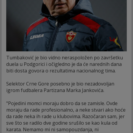
Tumbaković je bio vidno neraspoložen po završetku
duela u Podgorici i očigledno je da će narednih dana
biti dosta govora o rezultatima nacionalnog tima.
Selektor Crne Gore posebno je bio nezadovoljan
igrom fudbalera Partizana Marka Jankovića.
"Pojedini momci moraju dobro da se zamisle. Ovde
moraju da rade profesionalno, a neke stvari ako hoće
da rade neka ih rade u klubovima. Razočaran sam, jer
sve što se radilo dve godine srušilo se kao kula od
karata. Nemamo mi ni samopouzdanja, ni