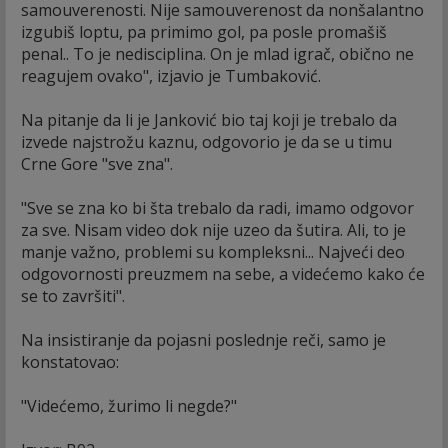
samouverenosti. Nije samouverenost da nonšalantno
izgubiš loptu, pa primimo gol, pa posle promašiš
penal.. To je nedisciplina. On je mlad igrač, obično ne
reagujem ovako", izjavio je Tumbaković.
Na pitanje da li je Janković bio taj koji je trebalo da
izvede najstrožu kaznu, odgovorio je da se u timu
Crne Gore "sve zna".
"Sve se zna ko bi šta trebalo da radi, imamo odgovor
za sve. Nisam video dok nije uzeo da šutira. Ali, to je
manje važno, problemi su kompleksni... Najveći deo
odgovornosti preuzmem na sebe, a videćemo kako će
se to završiti".
Na insistiranje da pojasni poslednje reči, samo je
konstatovao:
"Videćemo, žurimo li negde?"