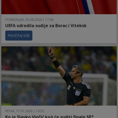
PONEDELJAK, 03.08.2026 | 17:38
UEFA odredila sudije za Borac i Vitebsk
PROČITAJ VIŠE
PETAK, 17.07.2026 | 10:50
Ko je Slavko Vinčić koji će suditi finale SP?