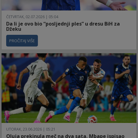
ČETVRTAK, 02.07.2026 | 05:04
Da li je ovo bio “posljednji ples” u dresu BiH za
Džeku
PROČITAJ VIŠE
UTORAK, 23.06.2026 | 05:21
Oluja prekinula meč na dva sata, Mbape ispisao