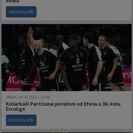
Realu
PROČITAJ VIŠE
SREDA, 08.04.2026 | 22:48
Košarkaši Partizana poraženi od Efesa u 36. kolu
Evrolige
PROČITAJ VIŠE