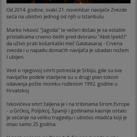
Od 2014. godine, svaki 21. novembar navijače Zvezde
seća na ubistvo jednog od njih u Istanbulu.
Marko Ivković "Jagoda" te večeri došao je sa ostalim
pristalicama crveno-belih pred dvoranu "Abdi Ipekči"
da uživo prati košarkaški meč Galatasaraj - Crvena
zvezda i u napadu domaćih navijača je ubadan nožem
i ubijen.
Vest o njegovoj smrti potresla je Srbiju, gde su sve
navijačke podele stavljene su u drugi plan tokom
odavanja pošte momku rođenom 1992. godine u
Hrvatskoj.
Ivkovićeva smrt žaljena je i na tribinama širom Evrope
- u Grčkoj, Poljskoj, Španiji i godinama kasnije ostalo
je sećanje na veliku tragediju i ubistvo mladića koji je
imao samo 25 godina.