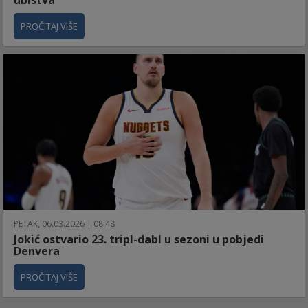
PROČITAJ VIŠE
PETAK, 06.03.2026 | 08:48
Jokić ostvario 23. tripl-dabl u sezoni u pobjedi
Denvera
PROČITAJ VIŠE