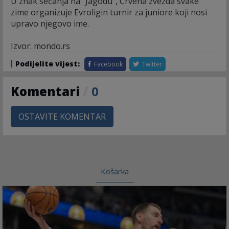
U znak sećanja na "Jagodu", Crvena zvezda svake
zime organizuje Evroligin turnir za juniore koji nosi
upravo njegovo ime.
Izvor: mondo.rs
Podijelite vijest:
Facebook
Twitter
Komentari
/
0
OSTAVITE KOMENTAR
Košarka