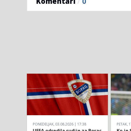
Komentari
/
0
PONEDELJAK, 03.08.2026 | 17:38
PETAK, 1
UEFA odredila sudije za Borac
Ko je 