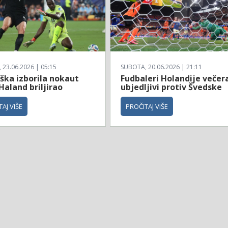
23.06.2026 | 05:15
SUBOTA, 20.06.2026 | 21:11
ška izborila nokaut
Fudbaleri Holandije večer
Haland briljirao
ubjedljivi protiv Švedske
AJ VIŠE
PROČITAJ VIŠE