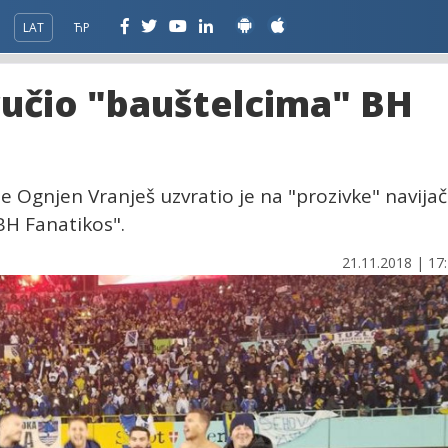
LAT
ЋР
ručio "bauštelcima" BH
 Ognjen Vranješ uzvratio je na "prozivke" navija
BH Fanatikos".
21.11.2018 | 17