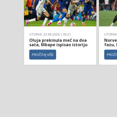
UTORAK, 23.06.2026 | 05:21
UTORAK, 
Oluja prekinula meč na dva
Norve
sata, Mbape ispisao istoriju
fazu, 
PROČITAJ VIŠE
PROČIT