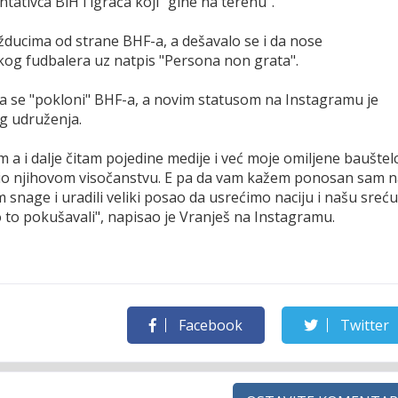
ativca BiH i igrača koji "gine na terenu".
ižducima od strane BHF-a, a dešavalo se i da nose
kog fudbalera uz natpis "Persona non grata".
o da se "pokloni" BHF-a, a novim statusom na Instagramu je
g udruženja.
m a i dalje čitam pojedine medije i već moje omiljene bauštel
nio njihovom visočanstvu. E pa da vam kažem ponosan sam 
 snage i uradili veliki posao da usrećimo naciju i našu sreću
o to pokušavali", napisao je Vranješ na Instagramu.
Facebook
Twitter