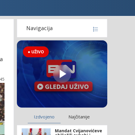
Navigacija
● UŽIVO
ča
:45
Izdvojeno
Najčitanije
Mandat Cvijanovićeve