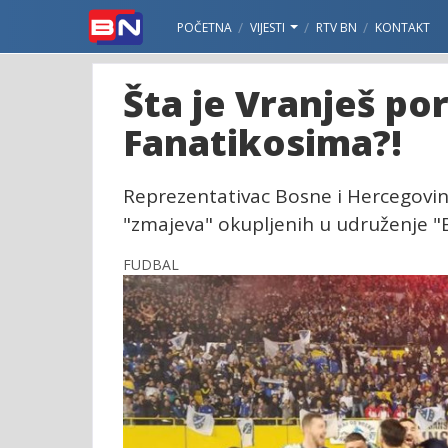
POČETNA
VIJESTI
RTV BN
KONTAKT
Šta je Vranješ po
Fanatikosima?!
Reprezentativac Bosne i Hercegovine
"zmajeva" okupljenih u udruženje "
FUDBAL