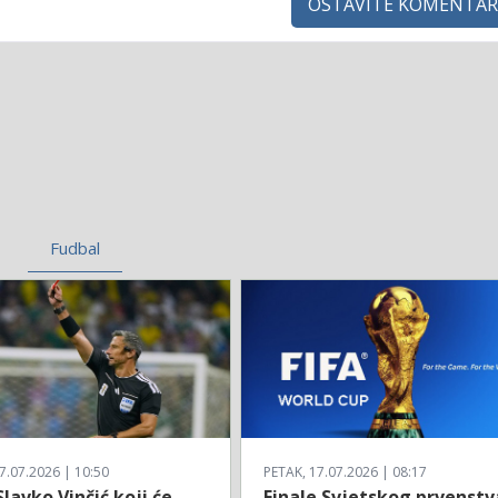
OSTAVITE KOMENTAR
Fudbal
7.07.2026 | 10:50
PETAK, 17.07.2026 | 08:17
Slavko Vinčić koji će
Finale Svjetskog prvenstv