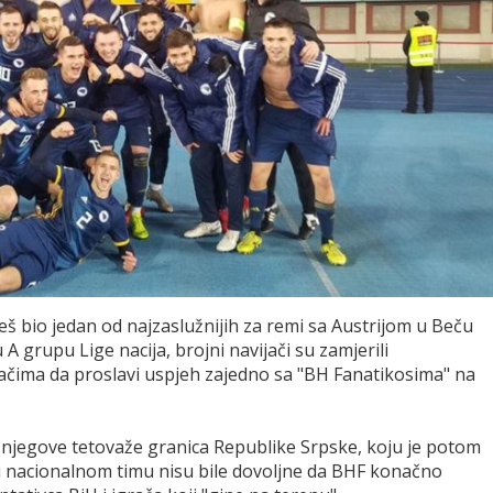
š bio jedan od najzaslužnijih za remi sa Austrijom u Beču
A grupu Lige nacija, brojni navijači su zamjerili
račima da proslavi uspjeh zajedno sa "BH Fanatikosima" na
d njegove tetovaže granica Republike Srpske, koju je potom
je u nacionalnom timu nisu bile dovoljne da BHF konačno