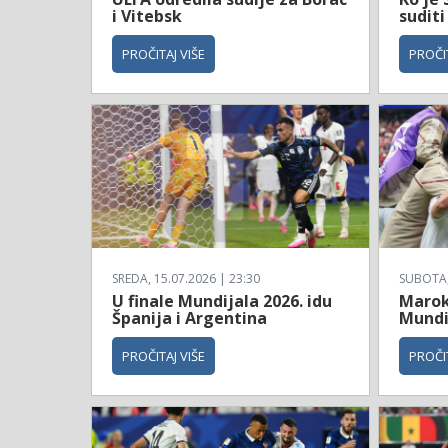
i Vitebsk
suditi
PROČITAJ VIŠE
PROČIT
SREDA, 15.07.2026 | 23:30
SUBOTA, 
U finale Mundijala 2026. idu
Maroko
Španija i Argentina
Mundi
PROČITAJ VIŠE
PROČIT