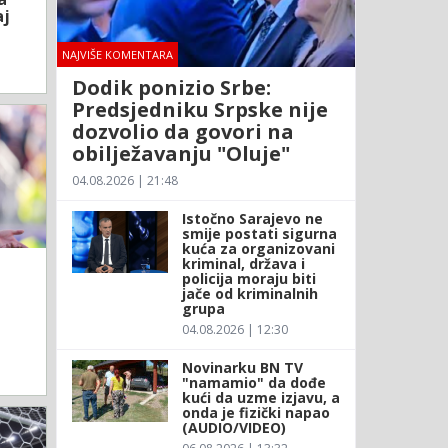
aj
NAJVIŠE KOMENTARA
Dodik ponizio Srbe:
Predsjedniku Srpske nije
dozvolio da govori na
obilježavanju "Oluje"
04.08.2026 | 21:48
Istočno Sarajevo ne
smije postati sigurna
kuća za organizovani
kriminal, država i
policija moraju biti
jače od kriminalnih
grupa
04.08.2026 | 12:30
Novinarku BN TV
"namamio" da dođe
kući da uzme izjavu, a
onda je fizički napao
(AUDIO/VIDEO)