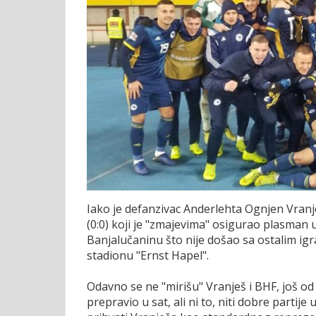
Iako je defanzivac Anderlehta Ognjen Vranje
(0:0) koji je "zmajevima" osigurao plasman u 
Banjalučaninu što nije došao sa ostalim ig
stadionu "Ernst Hapel".
Odavno se ne "mirišu" Vranješ i BHF, još o
prepravio u sat, ali ni to, niti dobre parti