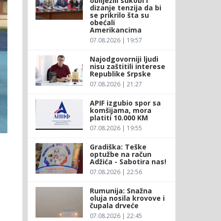
obilježili sukobi i
dizanje tenzija da bi
se prikrilo šta su
obećali
Amerikancima
07.08.2026 | 19:57
Najodgovorniji ljudi
nisu zaštitili interese
Republike Srpske
07.08.2026 | 21:27
APIF izgubio spor sa
komšijama, mora
platiti 10.000 KM
07.08.2026 | 19:55
Gradiška: Teške
optužbe na račun
Adžića - Sabotira nas!
07.08.2026 | 22:56
Rumunija: Snažna
oluja nosila krovove i
čupala drveće
07.08.2026 | 22:45