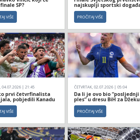
 finale SP?
najskuplji sportski događ
AJ VIŠE
PROČITAJ VIŠE
04.07.2026 | 21:45
ČETVRTAK, 02.07.2026 | 05:04
 prvi četvrfinalista
Da li je ovo bio “posljednji
jala, pobjedili Kanadu
ples” u dresu BiH za Džeku
AJ VIŠE
PROČITAJ VIŠE