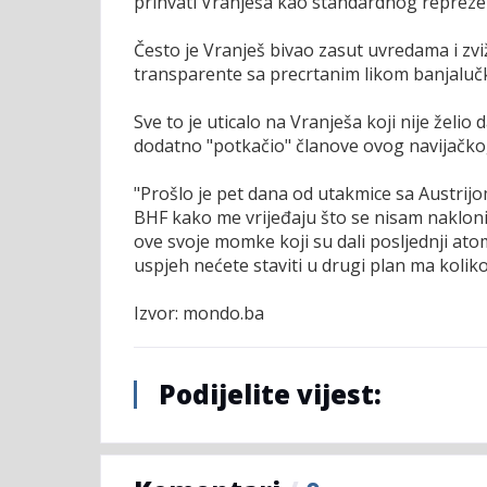
prihvati Vranješa kao standardnog reprezent
Često je Vranješ bivao zasut uvredama i zv
transparente sa precrtanim likom banjaluč
Sve to je uticalo na Vranješa koji nije želi
dodatno "potkačio" članove ovog navijačko
"Prošlo je pet dana od utakmice sa Austrijo
BHF kako me vrijeđaju što se nisam naklo
ove svoje momke koji su dali posljednji atom
uspjeh nećete staviti u drugi plan ma kolik
Izvor: mondo.ba
Podijelite vijest: