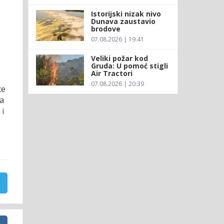
Istorijski nizak nivo
Dunava zaustavio
brodove
07.08.2026 | 19:41
Veliki požar kod
Gruda: U pomoć stigli
Air Tractori
07.08.2026 | 20:39
ce
na
 i