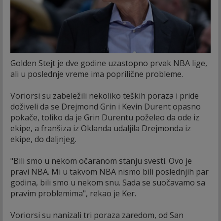
Golden Stejt je dve godine uzastopno prvak NBA lige,
ali u poslednje vreme ima poprilične probleme.
Voriorsi su zabeležili nekoliko teških poraza i pride
doživeli da se Drejmond Grin i Kevin Durent opasno
pokače, toliko da je Grin Durentu poželeo da ode iz
ekipe, a franšiza iz Oklanda udaljila Drejmonda iz
ekipe, do daljnjeg.
"Bili smo u nekom očaranom stanju svesti. Ovo je
pravi NBA. Mi u takvom NBA nismo bili poslednjih par
godina, bili smo u nekom snu. Sada se suočavamo sa
pravim problemima", rekao je Ker.
Voriorsi su nanizali tri poraza zaredom, od San