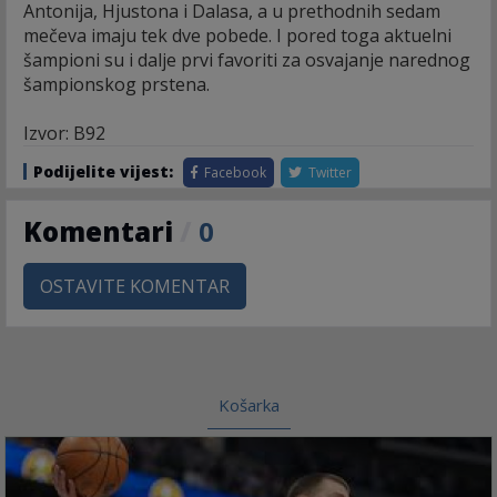
Antonija, Hjustona i Dalasa, a u prethodnih sedam
mečeva imaju tek dve pobede. I pored toga aktuelni
šampioni su i dalje prvi favoriti za osvajanje narednog
šampionskog prstena.
Izvor: B92
Podijelite vijest:
Facebook
Twitter
Komentari
/
0
OSTAVITE KOMENTAR
Košarka