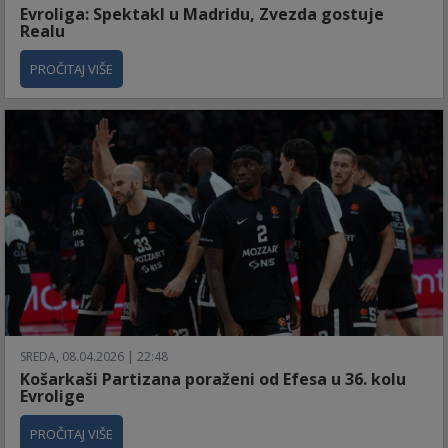
Evroliga: Spektakl u Madridu, Zvezda gostuje
Realu
PROČITAJ VIŠE
SREDA, 08.04.2026 | 22:48
Košarkaši Partizana poraženi od Efesa u 36. kolu
Evrolige
PROČITAJ VIŠE