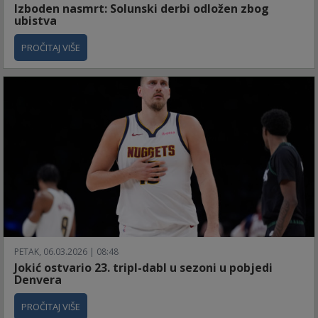
Izboden nasmrt: Solunski derbi odložen zbog
ubistva
PROČITAJ VIŠE
PETAK, 06.03.2026 | 08:48
Jokić ostvario 23. tripl-dabl u sezoni u pobjedi
Denvera
PROČITAJ VIŠE