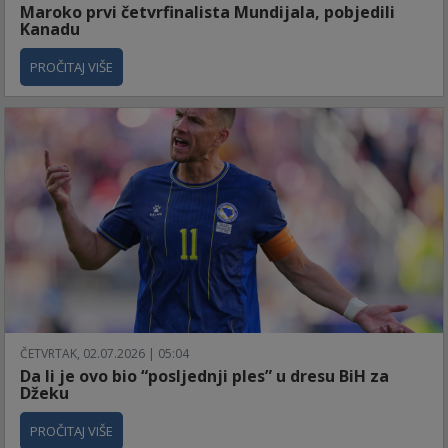
Maroko prvi četvrfinalista Mundijala, pobjedili
Kanadu
PROČITAJ VIŠE
ČETVRTAK, 02.07.2026 | 05:04
Da li je ovo bio “posljednji ples” u dresu BiH za
Džeku
PROČITAJ VIŠE