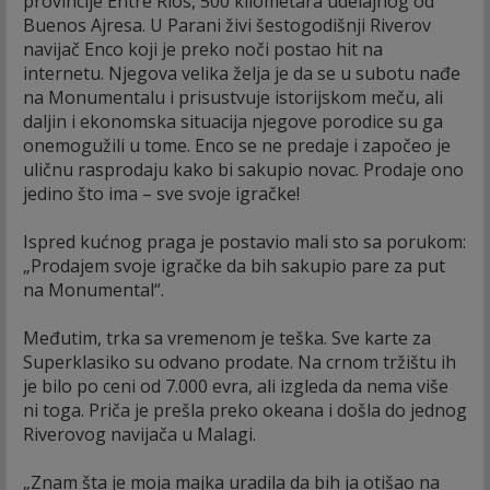
provincije Entre Rios, 500 kilometara udelajnog od
Buenos Ajresa. U Parani živi šestogodišnji Riverov
navijač Enco koji je preko noči postao hit na
internetu. Njegova velika želja je da se u subotu nađe
na Monumentalu i prisustvuje istorijskom meču, ali
daljin i ekonomska situacija njegove porodice su ga
onemogužili u tome. Enco se ne predaje i započeo je
uličnu rasprodaju kako bi sakupio novac. Prodaje ono
jedino što ima – sve svoje igračke!
Ispred kućnog praga je postavio mali sto sa porukom:
„Prodajem svoje igračke da bih sakupio pare za put
na Monumental“.
Međutim, trka sa vremenom je teška. Sve karte za
Superklasiko su odvano prodate. Na crnom tržištu ih
je bilo po ceni od 7.000 evra, ali izgleda da nema više
ni toga. Priča je prešla preko okeana i došla do jednog
Riverovog navijača u Malagi.
„Znam šta je moja majka uradila da bih ja otišao na