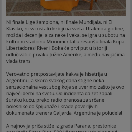
Ni finale Lige šampiona, ni finale Mundijala, ni El
Klasiko, ni svi ostali derbiji na sveta. Utakmica godine,
možda i decenije, a za neke i veka, se igra u subotu na
kultnom stadionu Monumental u revanšu finala Kopa
Libertadores! River i Boka će prvi put u istoriji
odlučivati o prvaku Južne Amerike, a među navijačima
vlada trans.
Verovatno pretpostavljate kakva je hisetrija u
Argentinu, a skoro svakog dana stigne neka
senzacionalna vest zbog koje se uverimo zašto je ovo
najveći derbi na svetu. Od incidenta da zet zapali
šuraku kuću, preko radio prenosa za srčane
bolesnike do špijunaže i krađe poverljivih
dokumenata trenera Galjarda. Argentina je poludela!
A najnovija priča stiže iz grada Parana, prestonice