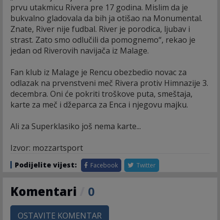
prvu utakmicu Rivera pre 17 godina. Mislim da je
bukvalno gladovala da bih ja otišao na Monumental.
Znate, River nije fudbal. River je porodica, ljubav i
strast. Zato smo odlučili da pomognemo“, rekao je
jedan od Riverovih navijača iz Malage.
Fan klub iz Malage je Rencu obezbedio novac za
odlazak na prvenstveni meč Rivera protiv Himnazije 3.
decembra. Oni će pokriti troškove puta, smeštaja,
karte za meč i džeparca za Enca i njegovu majku.
Ali za Superklasiko još nema karte...
Izvor: mozzartsport
Podijelite vijest:
Facebook
Twitter
Komentari
/
0
OSTAVITE KOMENTAR