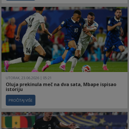
UTORAK, 23.06.2026 | 05:21
Oluja prekinula meč na dva sata, Mbape ispisao
istoriju
PROČITAJ VIŠE