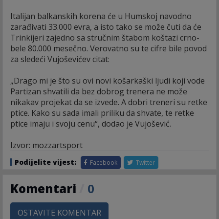
Italijan balkanskih korena će u Humskoj navodno
zarađivati 33.000 evra, a isto tako se može čuti da će
Trinkijeri zajedno sa stručnim štabom koštazi crno-
bele 80.000 mesečno. Verovatno su te cifre bile povod
za sledeći Vujoševićev citat:
„Drago mi je što su ovi novi košarkaški ljudi koji vode
Partizan shvatili da bez dobrog trenera ne može
nikakav projekat da se izvede. A dobri treneri su retke
ptice. Kako su sada imali priliku da shvate, te retke
ptice imaju i svoju cenu“, dodao je Vujošević.
Izvor: mozzartsport
Podijelite vijest:
Facebook
Twitter
Komentari
/
0
OSTAVITE KOMENTAR