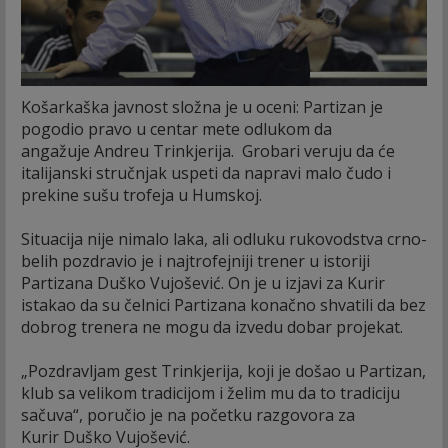
Košarkaška javnost složna je u oceni: Partizan je
pogodio pravo u centar mete odlukom da
angažuje Andreu Trinkjerija. Grobari veruju da će
italijanski stručnjak uspeti da napravi malo čudo i
prekine sušu trofeja u Humskoj.
Situacija nije nimalo laka, ali odluku rukovodstva crno-
belih pozdravio je i najtrofejniji trener u istoriji
Partizana Duško Vujošević. On je u izjavi za Kurir
istakao da su čelnici Partizana konačno shvatili da bez
dobrog trenera ne mogu da izvedu dobar projekat.
„Pozdravljam gest Trinkjerija, koji je došao u Partizan,
klub sa velikom tradicijom i želim mu da to tradiciju
sačuva“, poručio je na početku razgovora za
Kurir Duško Vujošević.