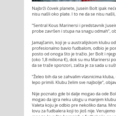
Najbrži čovek planete, Jusein Bolt ipak neć
nisu našli oko plate. I to ne da se nisu našli
"Sentral Kous Marinersi i predstavnik Jusei
probe završen i stupa na snagu odmah", obj
Jamajčanin, koji je u australijskom klubu o
profesionalno bavio fudbalom, odbio je ponu
posto od onoga što je tražio. Jer Bolt i nje
(oko 1,8 miliona €), dok su mu Marinersi pon
da se traže sponzori, zašta je za sada u suš
"Želeo bih da se zahvalim vlasnicima kluba,
lepo primili. Klubu želim sve najbolje", objav
Nije poznato gde bi dalje mogao da ode Bol
mogao da igra neku ulogu u manjem klubu. Mn
Valeta koju je odbio pre nekoliko dana. Mnog
lovu za fudbalera koji to jioš nije. Verujemo