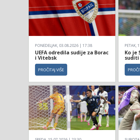
PONEDELJAK, 03.08.2026 | 17:38
PETAK, 1
UEFA odredila sudije za Borac
Ko je 
i Vitebsk
suditi
PROČITAJ VIŠE
PROČIT
SREDA, 15.07.2026 | 23:30
SUBOTA, 