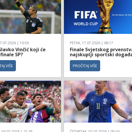
7.07.2026 | 10:50
PETAK, 17.07.2026 | 08:17
Slavko Vinčić koji će
Finale Svjetskog prvenstv
 finale SP?
najskuplji sportski događ
AJ VIŠE
PROČITAJ VIŠE
04.07.2026 | 21:45
ČETVRTAK, 02.07.2026 | 05:04