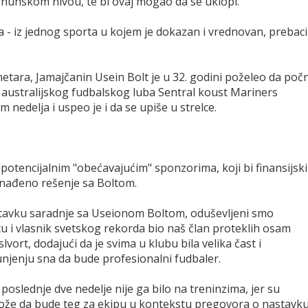
vrhunskom nivou, te bi ovaj mogao da se uklopi.
a - iz jednog sporta u kojem je dokazan i vrednovan, prebaci
etara, Jamajčanin Usein Bolt je u 32. godini poželeo da poč
an australijskog fudbalskog luba Sentral koust Mariners
 nedelja i uspeo je i da se upiše u strelce.
 potencijalnim "obećavajućim" sponzorima, koji bi finansijski
je nađeno rešenje sa Boltom.
stavku saradnje sa Useionom Boltom, oduševljeni smo
tu i vlasnik svetskog rekorda bio naš član proteklih osam
lvort, dodajući da je svima u klubu bila velika čast i
unjenju sna da bude profesionalni fudbaler.
 poslednje dve nedelje nije ga bilo na treninzima, jer su
može da bude teg za ekipu u kontekstu pregovora o nastavk