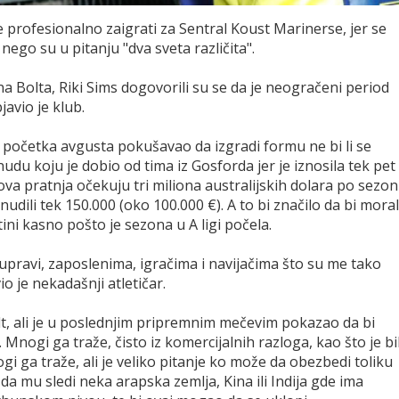
e profesionalno zaigrati za Sentral Koust Marinerse, jer se
, nego su u pitanju "dva sveta različita".
na Bolta, Riki Sims dogovorili su se da je neogračeni period
avio je klub.
d početka avgusta pokušavao da izgradi formu ne bi li se
du koju je dobio od tima iz Gosforda jer je iznosila tek pet
gova pratnja očekuju tri miliona australijskih dolara po sezon
udili tek 150.000 (oko 100.000 €). A to bi značilo da bi moral
tini kasno pošto je sezona u A ligi počela.
 upravi, zaposlenima, igračima i navijačima što su me tako
io je nekadašnji atletičar.
t, ali je u poslednjim pripremnim mečevim pokazao da bi
ogi ga traže, čisto iz komercijalnih razloga, kao što je bi
i ga traže, ali je veliko pitanje ko može da obezbedi toliku
 da mu sledi neka arapska zemlja, Kina ili Indija gde ima