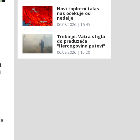
Novi toplotni talas
nas očekuje od
nedelje
06.08.2026 | 16:45
Trebinje: Vatra stigla
do preduzeća
"Hercegovina putevi"
06.08.2026 | 15:20
i
i
la