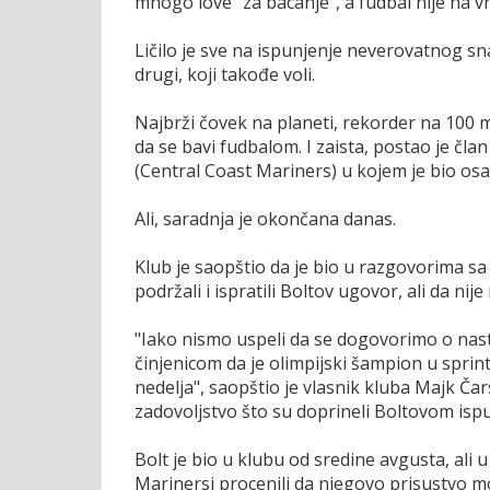
mnogo love "za bacanje", a fudbal nije na 
Ličilo je sve na ispunjenje neverovatnog sn
drugi, koji takođe voli.
Najbrži čovek na planeti, rekorder na 100 m
da se bavi fudbalom. I zaista, postao je čl
(Central Coast Mariners) u kojem je bio osam
Ali, saradnja je okončana danas.
Klub je saopštio da je bio u razgovorima sa
podržali i ispratili Boltov ugovor, ali da ni
"Iako nismo uspeli da se dogovorimo o na
činjenicom da je olimpijski šampion u sprin
nedelja", saopštio je vlasnik kluba Majk Čars
zadovoljstvo što su doprineli Boltovom isp
Bolt je bio u klubu od sredine avgusta, ali u
Marinersi procenili da njegovo prisustvo 