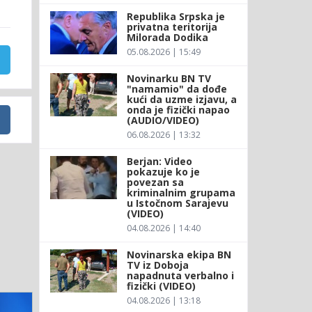
Republika Srpska je
privatna teritorija
Milorada Dodika
05.08.2026 | 15:49
Novinarku BN TV
"namamio" da dođe
kući da uzme izjavu, a
onda je fizički napao
(AUDIO/VIDEO)
06.08.2026 | 13:32
Berjan: Video
pokazuje ko je
povezan sa
kriminalnim grupama
u Istočnom Sarajevu
(VIDEO)
04.08.2026 | 14:40
Novinarska ekipa BN
TV iz Doboja
napadnuta verbalno i
fizički (VIDEO)
04.08.2026 | 13:18