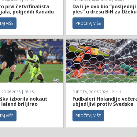
 prvi četvrfinalista
Da li je ovo bio “posljednji
jala, pobjedili Kanadu
ples” u dresu BiH za Džeku
AJ VIŠE
PROČITAJ VIŠE
23.06.2026 | 05:15
SUBOTA, 20.06.2026 | 21:11
ška izborila nokaut
Fudbaleri Holandije večer
Haland briljirao
ubjedljivi protiv Švedske
AJ VIŠE
PROČITAJ VIŠE