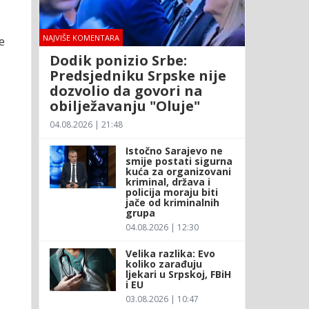
NAJVIŠE KOMENTARA
e
Dodik ponizio Srbe:
Predsjedniku Srpske nije
dozvolio da govori na
obilježavanju "Oluje"
04.08.2026 | 21:48
Istočno Sarajevo ne
smije postati sigurna
kuća za organizovani
kriminal, država i
policija moraju biti
jače od kriminalnih
grupa
04.08.2026 | 12:30
Velika razlika: Evo
koliko zarađuju
ljekari u Srpskoj, FBiH
i EU
03.08.2026 | 10:47