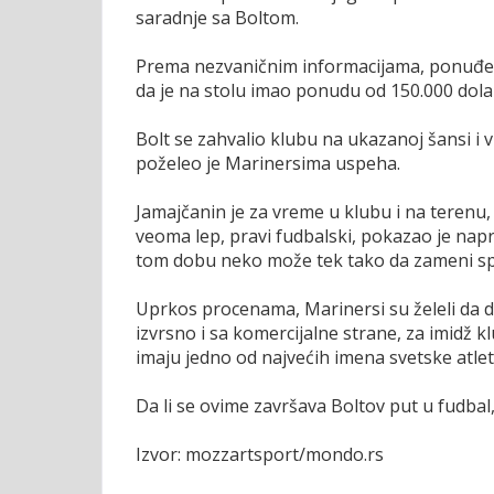
saradnje sa Boltom.
Prema nezvaničnim informacijama, ponuđen n
da je na stolu imao ponudu od 150.000 dolara
Bolt se zahvalio klubu na ukazanoj šansi 
poželeo je Marinersima uspeha.
Jamajčanin je za vreme u klubu i na terenu,
veoma lep, pravi fudbalski, pokazao je napred
tom dobu neko može tek tako da zameni sp
Uprkos procenama, Marinersi su želeli da daj
izvrsno i sa komercijalne strane, za imidž k
imaju jedno od najvećih imena svetske atle
Da li se ovime završava Boltov put u fudbal
Izvor: mozzartsport/mondo.rs