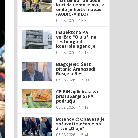
"namamio" da dođe
kući da uzme izjavu, a
onda je fizički napao
(AUDIO/VIDEO)
06.08.2026 | 13:32
Inspektor SIPA
veličao "Oluju", na
testu ugled i
kontrola agencije
06.08.2026 | 15:17
Blagojević: Šest
pitanja Ambasadi
Rusije u BiH
06.08.2026 | 16:00
CB BiH aplicirala za
pristupanje SEPA
području
06.08.2026 | 14:18
Borenović: Obaveza je
sačuvati sjećanje na
žrtve „Oluje“
06.08.2026 | 15:41