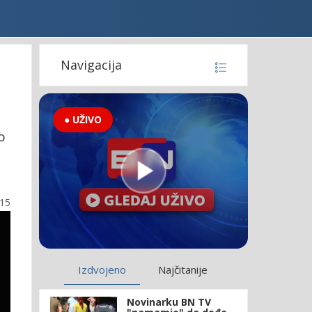
Navigacija
● UŽIVO
o
:15
Izdvojeno
Najčitanije
Novinarku BN TV