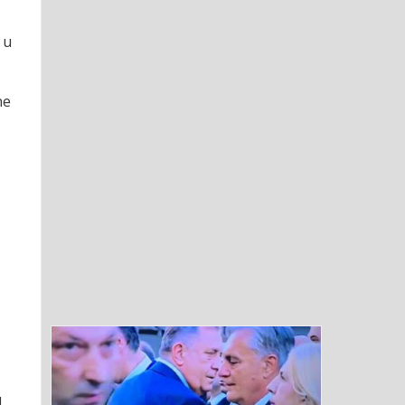
 u
ne
u