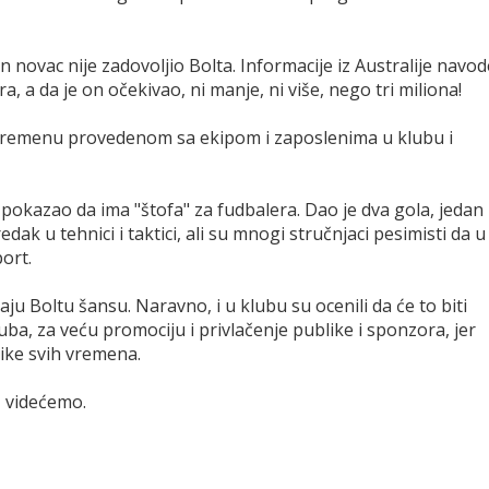
ovac nije zadovoljio Bolta. Informacije iz Australije navod
, a da je on očekivao, ni manje, ni više, nego tri miliona!
i vremenu provedenom sa ekipom i zaposlenima u klubu i
 pokazao da ima "štofa" za fudbalera. Dao je dva gola, jedan
ak u tehnici i taktici, ali su mnogi stručnjaci pesimisti da u
ort.
u Boltu šansu. Naravno, i u klubu su ocenili da će to biti
luba, za veću promociju i privlačenje publike i sponzora, jer
tike svih vremena.
, videćemo.