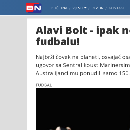
POČETNA
VIJESTI
RTV BN
KONTAKT
Alavi Bolt - ipak 
fudbalu!
Najbrži čovek na planeti, osvajač os
ugovor sa Sentral koust Marinersima.
Australijanci mu ponudili samo 150.
FUDBAL