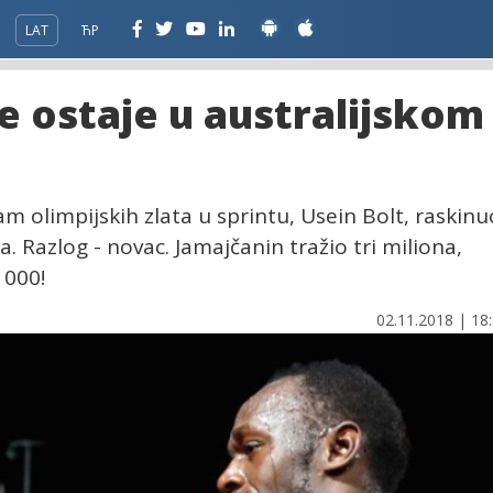
LAT
ЋР
ne ostaje u australijskom
am olimpijskih zlata u sprintu, Usein Bolt, raskinu
 Razlog - novac. Jamajčanin tražio tri miliona,
 000!
02.11.2018 | 18