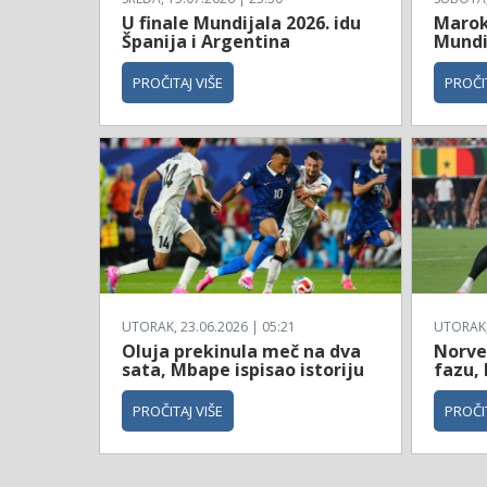
U finale Mundijala 2026. idu
Maroko
Španija i Argentina
Mundi
PROČITAJ VIŠE
PROČIT
UTORAK, 23.06.2026 | 05:21
UTORAK, 
Oluja prekinula meč na dva
Norve
sata, Mbape ispisao istoriju
fazu, 
PROČITAJ VIŠE
PROČIT