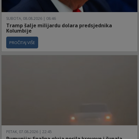
SUBOTA, 08.08.2026 | 08:46
Tramp šalje milijardu dolara predsjednika
Kolumbije
PROČITAJ VIŠE
PETAK, 07.08.2026 | 22:45
Rumunija: Snažna oluja nosila krovove i čupala