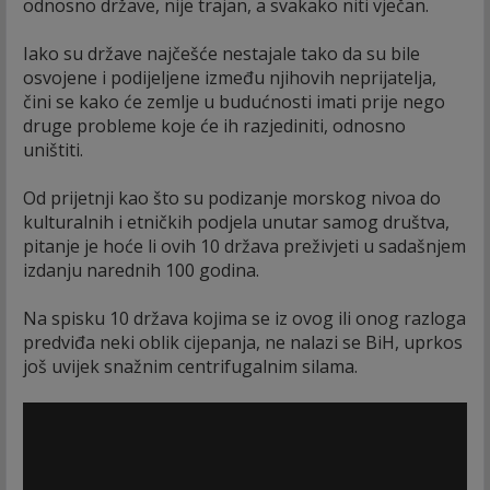
odnosno države, nije trajan, a svakako niti vječan.
Iako su države najčešće nestajale tako da su bile
osvojene i podijeljene između njihovih neprijatelja,
čini se kako će zemlje u budućnosti imati prije nego
druge probleme koje će ih razjediniti, odnosno
uništiti.
Od prijetnji kao što su podizanje morskog nivoa do
kulturalnih i etničkih podjela unutar samog društva,
pitanje je hoće li ovih 10 država preživjeti u sadašnjem
izdanju narednih 100 godina.
Na spisku 10 država kojima se iz ovog ili onog razloga
predviđa neki oblik cijepanja, ne nalazi se BiH, uprkos
još uvijek snažnim centrifugalnim silama.