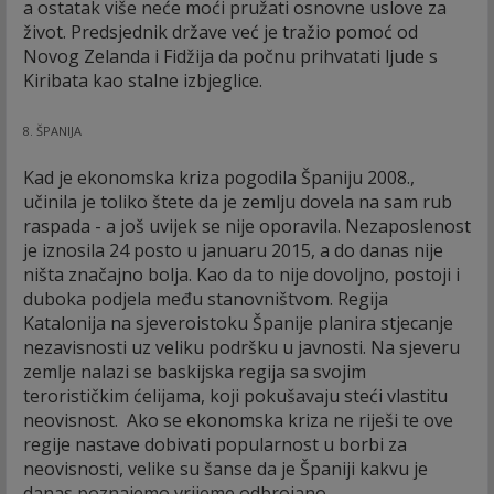
a ostatak više neće moći pružati osnovne uslove za
život. Predsjednik države već je tražio pomoć od
Novog Zelanda i Fidžija da počnu prihvatati ljude s
Kiribata kao stalne izbjeglice.
8. ŠPANIJA
Kad je ekonomska kriza pogodila Španiju 2008.,
učinila je toliko štete da je zemlju dovela na sam rub
raspada - a još uvijek se nije oporavila. Nezaposlenost
je iznosila 24 posto u januaru 2015, a do danas nije
ništa značajno bolja. Kao da to nije dovoljno, postoji i
duboka podjela među stanovništvom. Regija
Katalonija na sjeveroistoku Španije planira stjecanje
nezavisnosti uz veliku podršku u javnosti. Na sjeveru
zemlje nalazi se baskijska regija sa svojim
terorističkim ćelijama, koji pokušavaju steći vlastitu
neovisnost. Ako se ekonomska kriza ne riješi te ove
regije nastave dobivati popularnost u borbi za
neovisnosti, velike su šanse da je Španiji kakvu je
danas poznajemo vrijeme odbrojano.