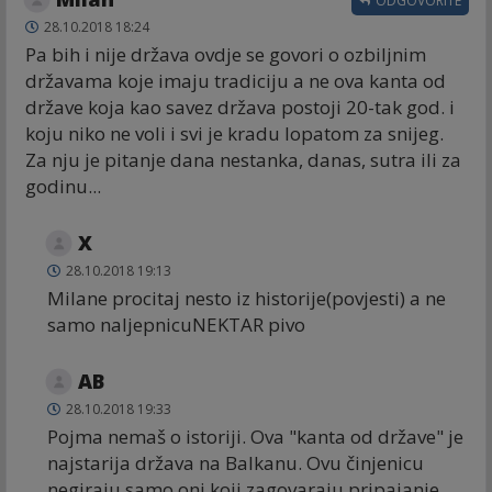
ODGOVORITE
28.10.2018 18:24
Pa bih i nije država ovdje se govori o ozbiljnim
državama koje imaju tradiciju a ne ova kanta od
države koja kao savez država postoji 20-tak god. i
koju niko ne voli i svi je kradu lopatom za snijeg.
Za nju je pitanje dana nestanka, danas, sutra ili za
godinu...
X
28.10.2018 19:13
Milane procitaj nesto iz historije(povjesti) a ne
samo naljepnicuNEKTAR pivo
AB
28.10.2018 19:33
Pojma nemaš o istoriji. Ova "kanta od države" je
najstarija država na Balkanu. Ovu činjenicu
negiraju samo oni koji zagovaraju pripajanje