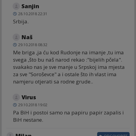
Sanjin
28.10.2018 22:31
Srbija.
Naš
29.10.2018 08:32
Me briga ,ja ću kod Rudonje na imanje ,tu ima
svega ,što bu naš narod rekao :"bijelih pčela".
svakako nas je sve manje u Srpskoj ima mjesta
za sve "Soroševce" a i ostale što ih vlast ima
namjeru otjerati sa rodne grude..
Virus
29.10.2018 19:02
Pa BiH i postoi samo na papiru papir zapalis i
BiH nestane.
Milan