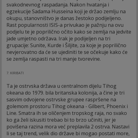
svakodnevnog raspadanja. Nakon hvatanja i
egzekucije Sadama Husseina koji je držao zemlju na
okupu, stanovništvo je danas žestoko podijeljeno.
Rast popularnosti ISIS-a privukao je pažnju na ovu
podjelu te je poprilično očito kako se zemlja na jedvite
jade umjetno održava. Irak je podijeljen na tri
grupacije: Sunite, Kurde i Šiljite, za koje je poprilično
nevjerovatno da će se ujediniti te se očekuje kako će
se zemlja raspasti na tri manje tvorevine.
7. KIRIBATI
Ta je ostrvska država u centralnom dijelu Tihog
okeana do 1979. bila britanska kolonija, a čine je tri
sasvim odvojene ostrvske grupee raspršene na
golemom prostoru Tihog okeana - Gilbert, Phoenix i
Line. Smatra ih se oličenjem tropskog raja, no svako
ko ga želi iskusiti trebao bi to brzo učiniti, jer je
povišena razina mora već preplavila 2 ostrva. Nastavi
li se taj trend, velik dio države bi mogao postati more,