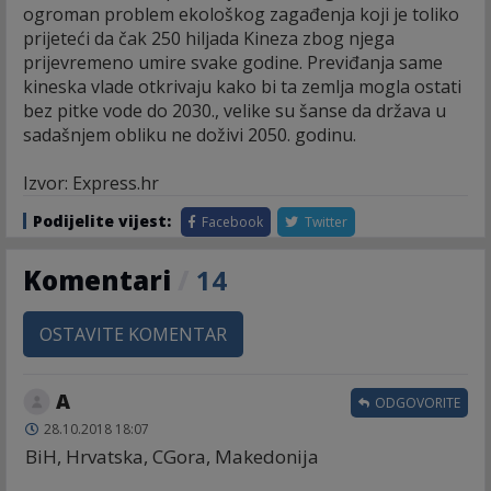
ogroman problem ekološkog zagađenja koji je toliko
prijeteći da čak 250 hiljada Kineza zbog njega
prijevremeno umire svake godine. Previđanja same
kineska vlade otkrivaju kako bi ta zemlja mogla ostati
bez pitke vode do 2030., velike su šanse da država u
sadašnjem obliku ne doživi 2050. godinu.
Izvor: Express.hr
Podijelite vijest:
Facebook
Twitter
Komentari
/
14
OSTAVITE KOMENTAR
A
ODGOVORITE
28.10.2018 18:07
BiH, Hrvatska, CGora, Makedonija