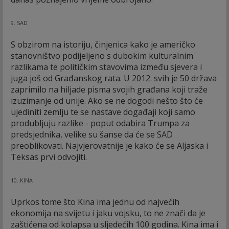
9. SAD
S obzirom na istoriju, činjenica kako je američko
stanovništvo podijeljeno s dubokim kulturalnim
razlikama te političkim stavovima između sjevera i
juga još od Građanskog rata. U 2012. svih je 50 država
zaprimilo na hiljade pisma svojih građana koji traže
izuzimanje od unije. Ako se ne dogodi nešto što će
ujediniti zemlju te se nastave događaji koji samo
produbljuju razlike - poput odabira Trumpa za
predsjednika, velike su šanse da će se SAD
preoblikovati. Najvjerovatnije je kako će se Aljaska i
Teksas prvi odvojiti.
10. KINA
Uprkos tome što Kina ima jednu od najvećih
ekonomija na svijetu i jaku vojsku, to ne znači da je
zaštićena od kolapsa u sljedećih 100 godina. Kina ima i