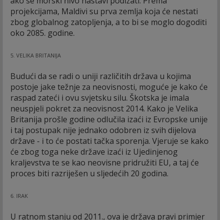
ako se morski nivo nastavi podizati. Prema
projekcijama, Maldivi su prva zemlja koja će nestati
zbog globalnog zatopljenja, a to bi se moglo dogoditi
oko 2085. godine.
5. VELIKA BRITANIJA
Budući da se radi o uniji različitih država u kojima
postoje jake težnje za neovisnosti, moguće je kako će
raspad zateći i ovu svjetsku silu. Škotska je imala
neuspjeli pokret za neovisnost 2014. Kako je Velika
Britanija prošle godine odlučila izaći iz Evropske unije
i taj postupak nije jednako odobren iz svih dijelova
države - i to će postati tačka sporenja. Vjeruje se kako
će zbog toga neke države izaći iz Ujedinjenog
kraljevstva te se kao neovisne pridružiti EU, a taj će
proces biti razriješen u sljedećih 20 godina.
6. IRAK
U ratnom stanju od 2011., ova je država pravi primjer