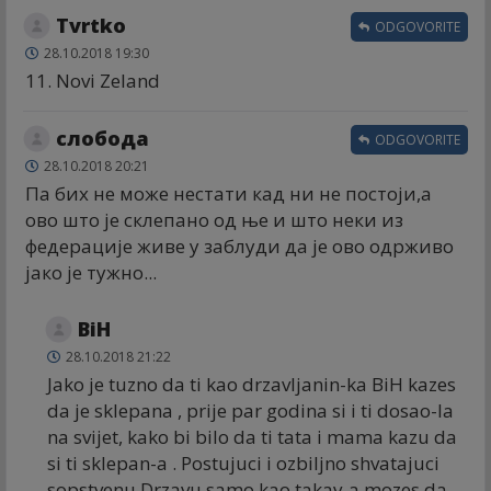
Tvrtko
ODGOVORITE
28.10.2018 19:30
11. Novi Zeland
слобода
ODGOVORITE
28.10.2018 20:21
Па бих не може нестати кад ни не постоји,а
ово што је склепано од ње и што неки из
федерације живе у заблуди да је ово одрживо
јако је тужно...
BiH
28.10.2018 21:22
Jako je tuzno da ti kao drzavljanin-ka BiH kazes
da je sklepana , prije par godina si i ti dosao-la
na svijet, kako bi bilo da ti tata i mama kazu da
si ti sklepan-a . Postujuci i ozbiljno shvatajuci
sopstvenu Drzavu samo kao takav-a mozes da