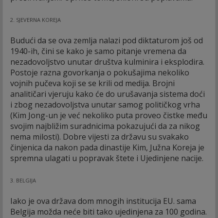
2. SJEVERNA KOREJA
Budući da se ova zemlja nalazi pod diktaturom još od
1940-ih, čini se kako je samo pitanje vremena da
nezadovoljstvo unutar društva kulminira i eksplodira.
Postoje razna govorkanja o pokušajima nekoliko
vojnih pučeva koji se se krili od medija. Brojni
analitičari vjeruju kako će do urušavanja sistema doći
i zbog nezadovoljstva unutar samog političkog vrha
(Kim Jong-un je već nekoliko puta proveo čistke među
svojim najbližim suradnicima pokazujući da za nikog
nema milosti). Dobre vijesti za državu su svakako
činjenica da nakon pada dinastije Kim, Južna Koreja je
spremna ulagati u popravak štete i Ujedinjene nacije.
3. BELGIJA
Iako je ova država dom mnogih institucija EU. sama
Belgija možda neće biti tako ujedinjena za 100 godina.