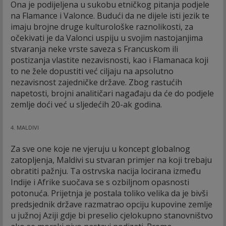
Ona je podijeljena u sukobu etničkog pitanja podjele
na Flamance i Valonce. Budući da ne dijele isti jezik te
imaju brojne druge kulturološke raznolikosti, za
očekivati je da Valonci uspiju u svojim nastojanjima
stvaranja neke vrste saveza s Francuskom ili
postizanja vlastite nezavisnosti, kao i Flamanaca koji
to ne žele dopustiti već ciljaju na apsolutno
nezavisnost zajedničke države. Zbog rastućih
napetosti, brojni analitičari nagađaju da će do podjele
zemlje doći već u sljedećih 20-ak godina.
4. MALDIVI
Za sve one koje ne vjeruju u koncept globalnog
zatopljenja, Maldivi su stvaran primjer na koji trebaju
obratiti pažnju. Ta ostrvska nacija locirana između
Indije i Afrike suočava se s ozbiljnom opasnosti
potonuća. Prijetnja je postala toliko velika da je bivši
predsjednik države razmatrao opciju kupovine zemlje
u južnoj Aziji gdje bi preselio cjelokupno stanovništvo