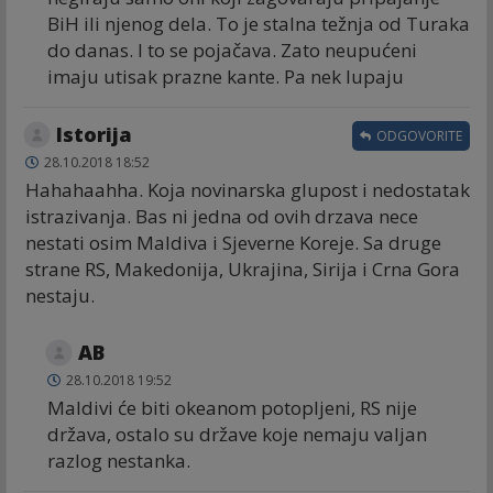
BiH ili njenog dela. To je stalna težnja od Turaka
do danas. I to se pojačava. Zato neupućeni
imaju utisak prazne kante. Pa nek lupaju
Istorija
ODGOVORITE
28.10.2018 18:52
Hahahaahha. Koja novinarska glupost i nedostatak
istrazivanja. Bas ni jedna od ovih drzava nece
nestati osim Maldiva i Sjeverne Koreje. Sa druge
strane RS, Makedonija, Ukrajina, Sirija i Crna Gora
nestaju.
AB
28.10.2018 19:52
Maldivi će biti okeanom potopljeni, RS nije
država, ostalo su države koje nemaju valjan
razlog nestanka.