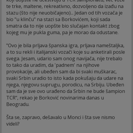
te trke, maltene, rekreativno, dozvoljeno da izađu na
stazu (što nije neuobičajeno)... Jedan od tih vozača je
bio "u klinču" na stazi sa Borkovićem, koji sada
smatra da to nije uopšte bio slučajan kontakt zbog
kojeg mu je pukla guma, pa je morao da odustane.
"Ovo je bila prljava španska igra, prljava nameštaljka,
a to su rekli i italijanski vozači koje su anketirali posle
svega. Jesam, udario sam onog navijača, nije trebalo
to tako da uradim, da 'padnem' na njihove
provokacije, ali ubeđen sam da bi svaki muškarac,
svaki Srbin uradio to isto kada pokušaju da udare na
njega, njegovu suprugu, porodicu, na Srbiju. Ubeđen
sam da je sve ovo urađeno da Srbin ne bude šampion
TCR", rekao je Borković novinarima danas u
Beogradu.
Šta se, zapravo, dešavalo u Monci i šta sve nismo
videli?