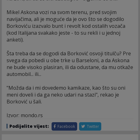
Mikel Askona vozi na svom terenu, pred svojim
navijačima, ali je moguće da je ovo što se dogodilo
Borkoviću izazvalo bunt i revolt kod ostalih vozača
(kod Italijana svakako jeste - to su rekli i u jednoj
anketi).
Šta treba da se dogodi da Borković osvoji titulču? Pre
svega da pobedi u obe trke u Barseloni, a da Askona
ne bude visoko plasiran, ili da odustane, da mu otkaže
automobil... ili...
"Možda da i mi dovedemo kamikaze, kao što su oni
meni doveli i da ga neko udari na stazi", rekao je
Borković u šali.
Izvor: mondo.rs
Podijelite vijest:
Facebook
Twitter