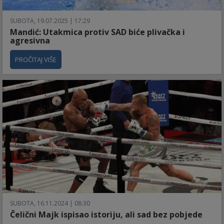
SUBOTA, 19.07.2025 | 17:29
Mandić: Utakmica protiv SAD biće plivačka i
agresivna
PROČITAJ VIŠE
SUBOTA, 16.11.2024 | 08:30
Čelični Majk ispisao istoriju, ali sad bez pobjede