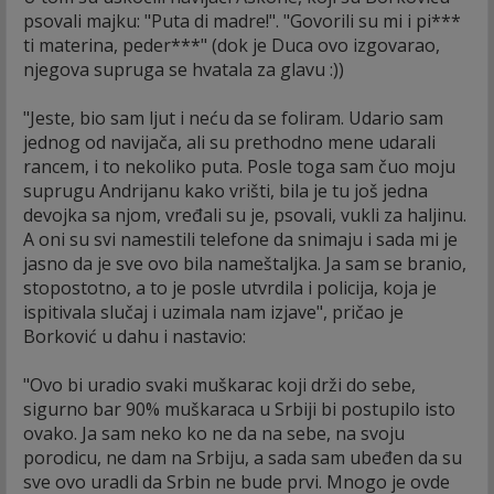
psovali majku: "Puta di madre!". "Govorili su mi i pi***
ti materina, peder***" (dok je Duca ovo izgovarao,
njegova supruga se hvatala za glavu :))
"Jeste, bio sam ljut i neću da se foliram. Udario sam
jednog od navijača, ali su prethodno mene udarali
rancem, i to nekoliko puta. Posle toga sam čuo moju
suprugu Andrijanu kako vrišti, bila je tu još jedna
devojka sa njom, vređali su je, psovali, vukli za haljinu.
A oni su svi namestili telefone da snimaju i sada mi je
jasno da je sve ovo bila nameštaljka. Ja sam se branio,
stopostotno, a to je posle utvrdila i policija, koja je
ispitivala slučaj i uzimala nam izjave", pričao je
Borković u dahu i nastavio:
"Ovo bi uradio svaki muškarac koji drži do sebe,
sigurno bar 90% muškaraca u Srbiji bi postupilo isto
ovako. Ja sam neko ko ne da na sebe, na svoju
porodicu, ne dam na Srbiju, a sada sam ubeđen da su
sve ovo uradli da Srbin ne bude prvi. Mnogo je ovde