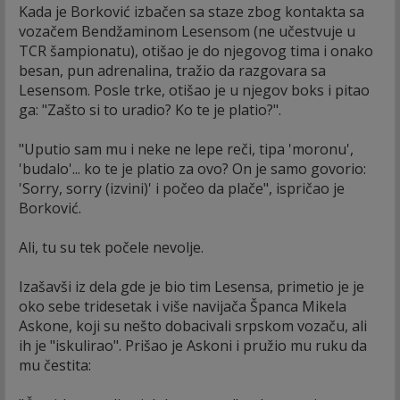
Kada je Borković izbačen sa staze zbog kontakta sa
vozačem Bendžaminom Lesensom (ne učestvuje u
TCR šampionatu), otišao je do njegovog tima i onako
besan, pun adrenalina, tražio da razgovara sa
Lesensom. Posle trke, otišao je u njegov boks i pitao
ga: "Zašto si to uradio? Ko te je platio?".
"Uputio sam mu i neke ne lepe reči, tipa 'moronu',
'budalo'... ko te je platio za ovo? On je samo govorio:
'Sorry, sorry (izvini)' i počeo da plače", ispričao je
Borković.
Ali, tu su tek počele nevolje.
Izašavši iz dela gde je bio tim Lesensa, primetio je je
oko sebe tridesetak i više navijača Španca Mikela
Askone, koji su nešto dobacivali srpskom vozaču, ali
ih je "iskulirao". Prišao je Askoni i pružio mu ruku da
mu čestita: