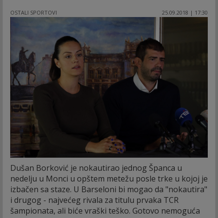
OSTALI SPORTOVI
25.09.2018 | 17:30
Dušan Borković je nokautirao jednog Španca u
nedelju u Monci u opštem metežu posle trke u kojoj je
izbačen sa staze. U Barseloni bi mogao da "nokautira"
i drugog - najvećeg rivala za titulu prvaka TCR
šampionata, ali biće vraški teško. Gotovo nemoguća