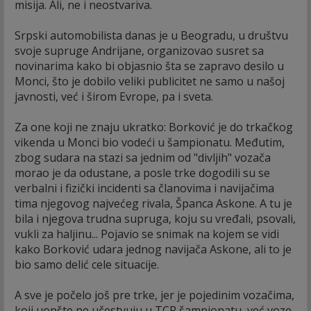
misija. Ali, ne i neostvariva.
Srpski automobilista danas je u Beogradu, u društvu
svoje supruge Andrijane, organizovao susret sa
novinarima kako bi objasnio šta se zapravo desilo u
Monci, što je dobilo veliki publicitet ne samo u našoj
javnosti, već i širom Evrope, pa i sveta.
Za one koji ne znaju ukratko: Borković je do trkačkog
vikenda u Monci bio vodeći u šampionatu. Međutim,
zbog sudara na stazi sa jednim od "divljih" vozača
morao je da odustane, a posle trke dogodili su se
verbalni i fizički incidenti sa članovima i navijačima
tima njegovog najvećeg rivala, Španca Askone. A tu je
bila i njegova trudna supruga, koju su vređali, psovali,
vukli za haljinu... Pojavio se snimak na kojem se vidi
kako Borković udara jednog navijača Askone, ali to je
bio samo delić cele situacije.
A sve je počelo još pre trke, jer je pojedinim vozačima,
koji uopšte ne učestvuju u TCR šampionatu, već voze