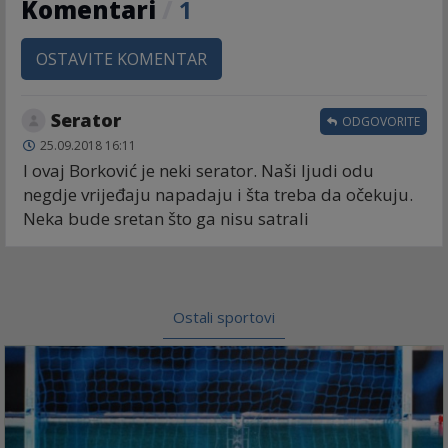
Komentari
/
1
OSTAVITE KOMENTAR
Serator
ODGOVORITE
25.09.2018 16:11
I ovaj Borković je neki serator. Naši ljudi odu
negdje vrijeđaju napadaju i šta treba da očekuju.
Neka bude sretan što ga nisu satrali
Ostali sportovi