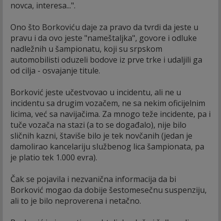
novca, interesa...".
Ono što Borkoviću daje za pravo da tvrdi da jeste u
pravu i da ovo jeste "nameštaljka", govore i odluke
nadležnih u šampionatu, koji su srpskom
automobilisti oduzeli bodove iz prve trke i udaljili ga
od cilja - osvajanje titule.
Borković jeste učestvovao u incidentu, ali ne u
incidentu sa drugim vozačem, ne sa nekim oficijelnim
licima, već sa navijačima. Za mnogo teže incidente, pa i
tuče vozača na stazi (a to se događalo), nije bilo
sličnih kazni, štaviše bilo je tek novčanih (jedan je
damolirao kancelariju službenog lica šampionata, pa
je platio tek 1.000 evra).
Čak se pojavila i nezvanična informacija da bi
Borković mogao da dobije šestomesečnu suspenziju,
ali to je bilo neproverena i netačno.