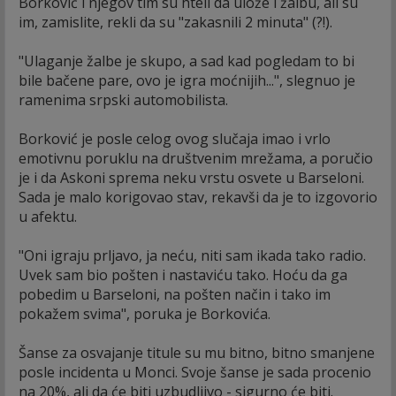
Borković i njegov tim su hteli da ulože i žalbu, ali su
im, zamislite, rekli da su "zakasnili 2 minuta" (?!).
"Ulaganje žalbe je skupo, a sad kad pogledam to bi
bile bačene pare, ovo je igra moćnijih...", slegnuo je
ramenima srpski automobilista.
Borković je posle celog ovog slučaja imao i vrlo
emotivnu poruklu na društvenim mrežama, a poručio
je i da Askoni sprema neku vrstu osvete u Barseloni.
Sada je malo korigovao stav, rekavši da je to izgovorio
u afektu.
"Oni igraju prljavo, ja neću, niti sam ikada tako radio.
Uvek sam bio pošten i nastaviću tako. Hoću da ga
pobedim u Barseloni, na pošten način i tako im
pokažem svima", poruka je Borkovića.
Šanse za osvajanje titule su mu bitno, bitno smanjene
posle incidenta u Monci. Svoje šanse je sada procenio
na 20%, ali da će biti uzbudljivo - sigurno će biti.