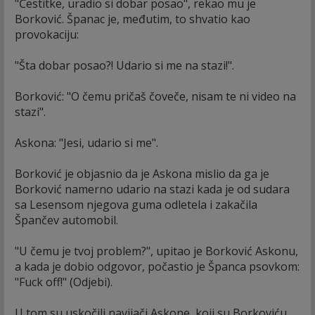
"Čestitke, uradio si dobar posao", rekao mu je
Borković. Španac je, međutim, to shvatio kao
provokaciju:
"Šta dobar posao?! Udario si me na stazi!".
Borković: "O čemu pričaš čoveče, nisam te ni video na
stazi".
Askona: "Jesi, udario si me".
Borković je objasnio da je Askona mislio da ga je
Borković namerno udario na stazi kada je od sudara
sa Lesensom njegova guma odletela i zakačila
Špančev automobil.
"U čemu je tvoj problem?", upitao je Borković Askonu,
a kada je dobio odgovor, počastio je Španca psovkom:
"Fuck off!" (Odjebi).
U tom su uskočili navijači Askone, koji su Borkoviću