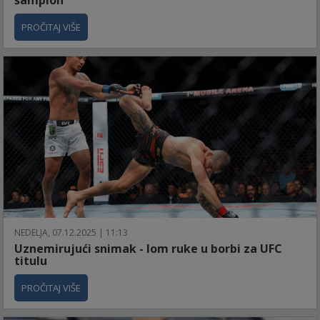
šampion
PROČITAJ VIŠE
NEDELJA, 07.12.2025 | 11:13
Uznemirujući snimak - lom ruke u borbi za UFC
titulu
PROČITAJ VIŠE