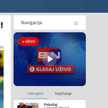
!
Navigacija
● UŽIVO
:30
Izdvojeno
Najčitanije
Pokušaj