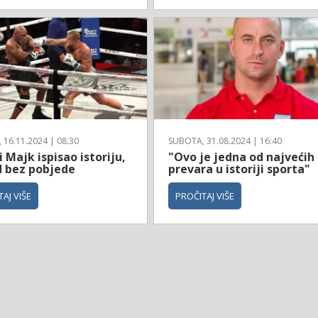
16.11.2024 | 08:30
SUBOTA, 31.08.2024 | 16:40
i Majk ispisao istoriju,
"Ovo je jedna od najvećih
d bez pobjede
prevara u istoriji sporta"
AJ VIŠE
PROČITAJ VIŠE