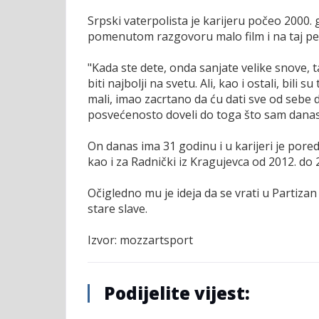
Srpski vaterpolista je karijeru počeo 2000. 
pomenutom razgovoru malo film i na taj pe
"Kada ste dete, onda sanjate velike snove
biti najbolji na svetu. Ali, kao i ostali, bili 
mali, imao zacrtano da ću dati sve od sebe 
posvećenosto doveli do toga što sam danas",
On danas ima 31 godinu i u karijeri je pored
kao i za Radnički iz Kragujevca od 2012. do 
Očigledno mu je ideja da se vrati u Partiza
stare slave.
Izvor: mozzartsport
Podijelite vijest: