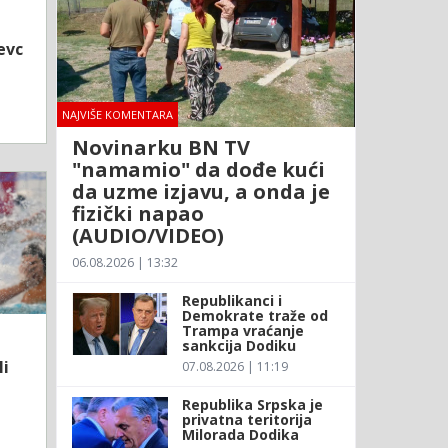
evc
NAJVIŠE KOMENTARA
Novinarku BN TV
"namamio" da dođe kući
da uzme izjavu, a onda je
fizički napao
(AUDIO/VIDEO)
06.08.2026 | 13:32
Republikanci i
Demokrate traže od
Trampa vraćanje
sankcija Dodiku
li
07.08.2026 | 11:19
Republika Srpska je
privatna teritorija
Milorada Dodika