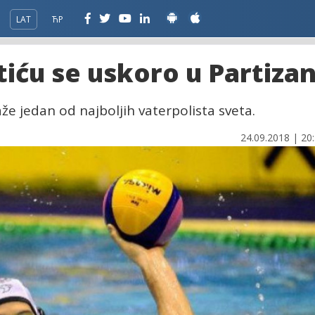
LAT
ЋР
atiću se uskoro u Partizan
kaže jedan od najboljih vaterpolista sveta.
24.09.2018 | 20