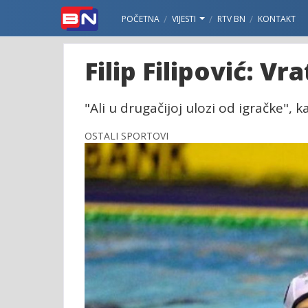
POČETNA
VIJESTI
RTV BN
KONTAKT
Filip Filipović: Vr
"Ali u drugačijoj ulozi od igračke", 
OSTALI SPORTOVI