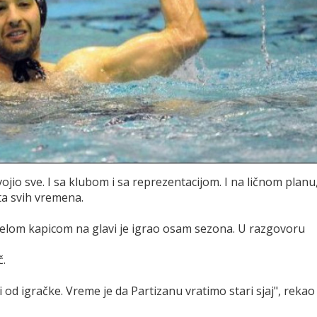
svojio sve. I sa klubom i sa reprezentacijom. I na ličnom planu
ta svih vremena.
-belom kapicom na glavi je igrao osam sezona. U razgovoru
č.
zi od igračke. Vreme je da Partizanu vratimo stari sjaj", rekao