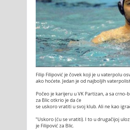
Filip Filipović je čovek koji je u vaterpolu o
ako hoćete. Jedan je od najboljih vaterpolis
Počeo je karijeru u VK Partizan, a sa crno
za Blic otkrio je da će
se uskoro vratiti u svoj klub. Ali ne kao igra
"Uskoro (ću se vratiti). I to u drugačijoj ulo
je Filipović za Blic.