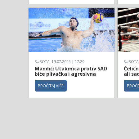
SUBOTA, 19.07.2025 | 17:29
SUBOTA, 
Mandić: Utakmica protiv SAD
Čeličn
biće plivačka i agresivna
ali sa
PROČITAJ VIŠE
PROČIT