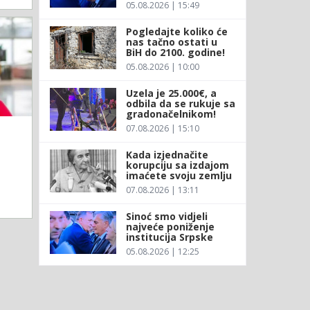
05.08.2026 | 15:49
Pogledajte koliko će
nas tačno ostati u
BiH do 2100. godine!
05.08.2026 | 10:00
Uzela je 25.000€, a
odbila da se rukuje sa
gradonačelnikom!
07.08.2026 | 15:10
Kada izjednačite
korupciju sa izdajom
imaćete svoju zemlju
07.08.2026 | 13:11
Sinoć smo vidjeli
najveće poniženje
institucija Srpske
05.08.2026 | 12:25