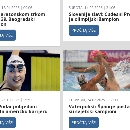
18.04.2026 | 09:06
SUBOTA, 14.02.2026 | 21:06
aratonskom trkom
Slovenija slavi: Čudesni Pr
 39. Beogradski
je olimpijski šampion
ton
PROČITAJ VIŠE
AJ VIŠE
25.10.2025 | 15:52
ČETVRTAK, 24.07.2025 | 17:00
Pudar pobjedom
Vaterpolisti Španije posta
la američku karijeru
su svjetski šampioni
AJ VIŠE
PROČITAJ VIŠE