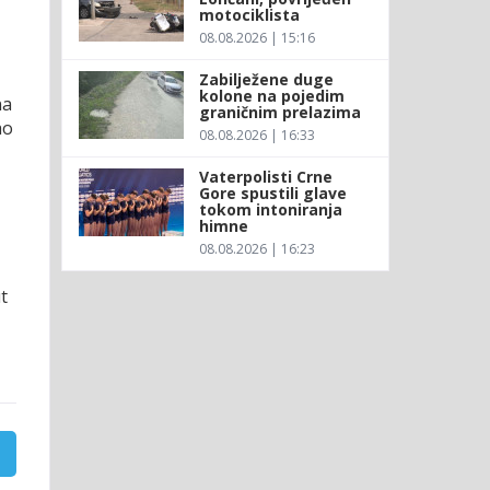
motociklista
08.08.2026 | 15:16
Zabilježene duge
kolone na pojedim
na
graničnim prelazima
ao
08.08.2026 | 16:33
Vaterpolisti Crne
Gore spustili glave
tokom intoniranja
himne
08.08.2026 | 16:23
t