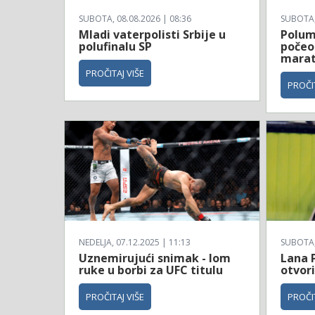
SUBOTA, 08.08.2026 | 08:36
SUBOTA, 
Mladi vaterpolisti Srbije u
Polum
polufinalu SP
počeo
mara
PROČITAJ VIŠE
PROČIT
NEDELJA, 07.12.2025 | 11:13
SUBOTA, 
Uznemirujući snimak - lom
Lana 
ruke u borbi za UFC titulu
otvori
PROČITAJ VIŠE
PROČIT