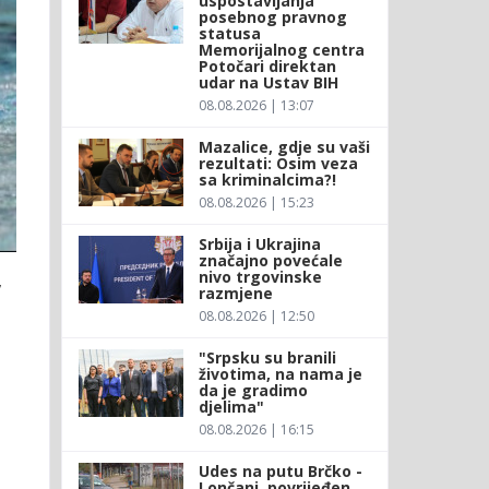
uspostavljanja
posebnog pravnog
statusa
Memorijalnog centra
Potočari direktan
udar na Ustav BIH
08.08.2026 | 13:07
Mazalice, gdje su vaši
rezultati: Osim veza
sa kriminalcima?!
08.08.2026 | 15:23
Srbija i Ukrajina
značajno povećale
nivo trgovinske
,
razmjene
08.08.2026 | 12:50
"Srpsku su branili
životima, na nama je
da je gradimo
djelima"
08.08.2026 | 16:15
Udes na putu Brčko -
Lončani, povrijeđen