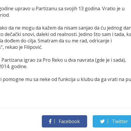
godine upravo u Partizanu sa svojih 13 godina. Vratio je u
riod.
, tako da ne mogu da kažem da nisam sanjao da ću jednog da
su to dečački snovi, daleki od realnosti. Jedino što sam i tada, k
da dođem do cilja. Smatram da su me rad, odricanje i
 rekao je Filipović.
 Partizana igrao za Pro Reko u dva navrata (gde je i sada),
2014. godine.
n i pomogne mu sa neke od funkcija u klubu da ga vrati na pu
Facebook
Twitter