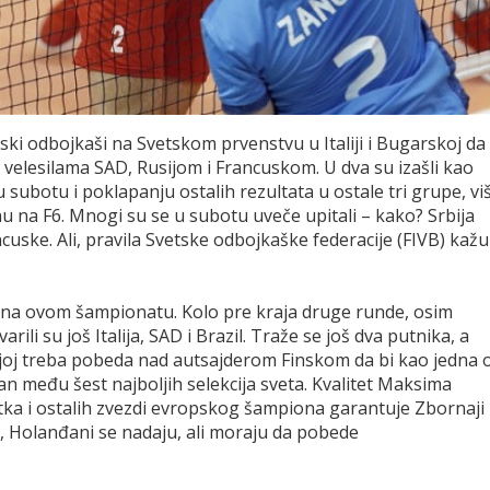
pski odbojkaši na Svetskom prvenstvu u Italiji i Bugarskoj da
 velesilama SAD, Rusijom i Francuskom. U dva su izašli kao
 subotu i poklapanju ostalih rezultata u ostale tri grupe, vi
u na F6. Mnogi su se u subotu uveče upitali – kako? Srbija
cuske. Ali, pravila Svetske odbojkaške federacije (FIVB) kažu
na ovom šampionatu. Kolo pre kraja druge runde, osim
ili su još Italija, SAD i Brazil. Traže se još dva putnika, a
ojoj treba pobeda nad autsajderom Finskom da bi kao jedna 
an među šest najboljih selekcija sveta. Kvalitet Maksima
tka i ostalih zvezdi evropskog šampiona garantuje Zbornaji
, Holanđani se nadaju, ali moraju da pobede