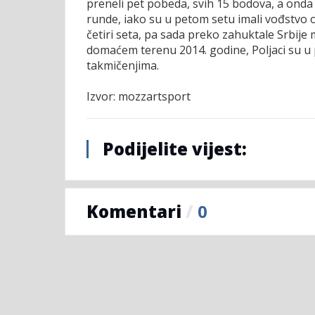
preneli pet pobeda, svih 15 bodova, a onda
runde, iako su u petom setu imali vođstvo 
četiri seta, pa sada preko zahuktale Srbije 
domaćem terenu 2014. godine, Poljaci su u 
takmičenjima.
Izvor: mozzartsport
Podijelite vijest:
Komentari
/
0