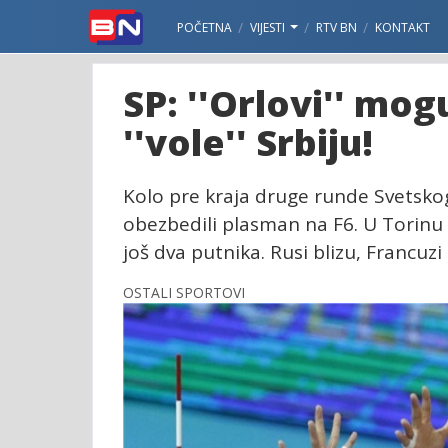
POČETNA
VIJESTI
RTV BN
KONTAKT
SP: ''Orlovi'' mo
''vole'' Srbiju!
Kolo pre kraja druge runde Svetskog 
obezbedili plasman na F6. U Torinu u z
još dva putnika. Rusi blizu, Francuzi
OSTALI SPORTOVI