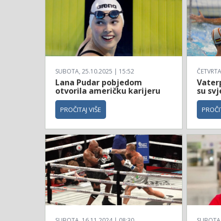
SUBOTA, 25.10.2025 | 15:52
ČETVRTAK
Lana Pudar pobjedom
Vaterp
otvorila američku karijeru
su svj
PROČITAJ VIŠE
PROČIT
SUBOTA, 16.11.2024 | 08:30
SUBOTA, 