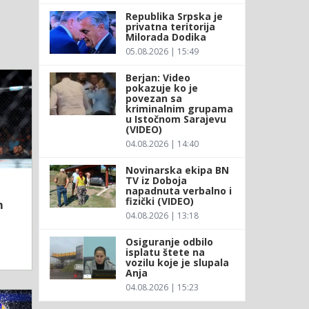
Republika Srpska je
privatna teritorija
Milorada Dodika
05.08.2026 | 15:49
Berjan: Video
pokazuje ko je
povezan sa
kriminalnim grupama
u Istočnom Sarajevu
(VIDEO)
04.08.2026 | 14:40
Novinarska ekipa BN
TV iz Doboja
napadnuta verbalno i
fizički (VIDEO)
m
04.08.2026 | 13:18
Osiguranje odbilo
isplatu štete na
vozilu koje je slupala
Anja
04.08.2026 | 15:23