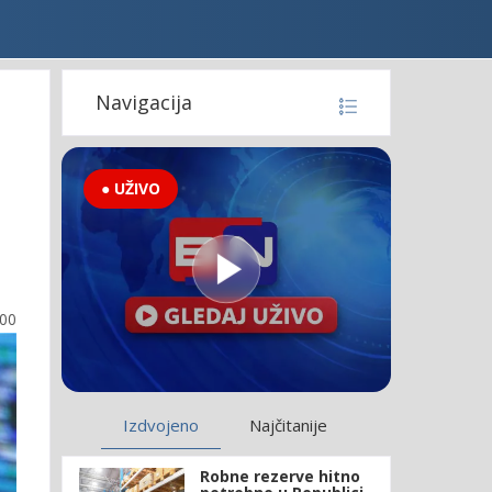
Navigacija
● UŽIVO
e
:00
Izdvojeno
Najčitanije
Robne rezerve hitno