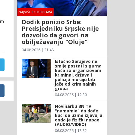
NAJVIŠE KOMENTARA
Dodik ponizio Srbe:
im
Predsjedniku Srpske nije
dozvolio da govori na
obilježavanju "Oluje"
04.08.2026 | 21:48
Istočno Sarajevo ne
smije postati sigurna
kuća za organizovani
kriminal, država i
policija moraju biti
jače od kriminalnih
grupa
04.08.2026 | 12:30
Novinarku BN TV
"namamio" da dođe
kući da uzme izjavu, a
onda je fizički napao
(AUDIO/VIDEO)
06.08.2026 | 13:32