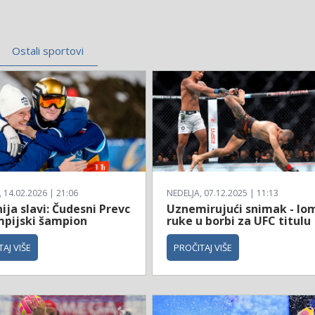
Ostali sportovi
14.02.2026 | 21:06
NEDELJA, 07.12.2025 | 11:13
ija slavi: Čudesni Prevc
Uznemirujući snimak - lo
impijski šampion
ruke u borbi za UFC titulu
AJ VIŠE
PROČITAJ VIŠE