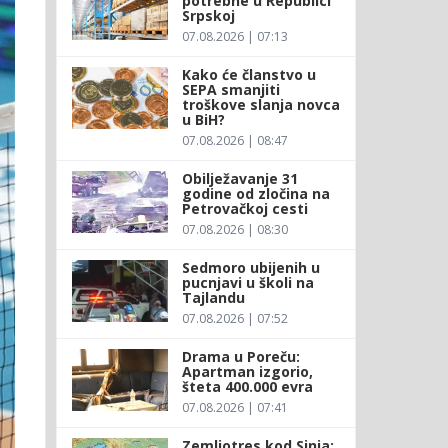
potrebne u Republici
Srpskoj
07.08.2026 | 07:13
Kako će članstvo u
SEPA smanjiti
troškove slanja novca
u BiH?
07.08.2026 | 08:47
Obilježavanje 31
godine od zločina na
Petrovačkoj cesti
07.08.2026 | 08:30
Sedmoro ubijenih u
pucnjavi u školi na
Tajlandu
07.08.2026 | 07:52
Drama u Poreču:
Apartman izgorio,
šteta 400.000 evra
07.08.2026 | 07:41
Zemljotres kod Sinja: