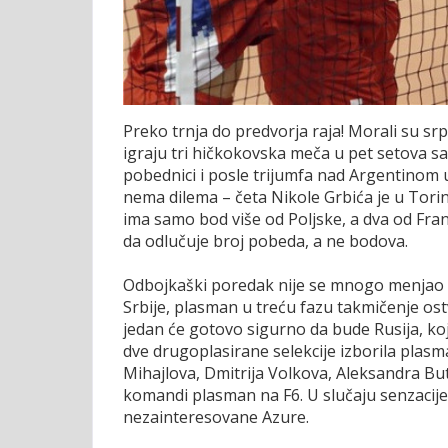
Preko trnja do predvorja raja! Morali su sr
igraju tri hičkokovska meča u pet setova sa
pobednici i posle trijumfa nad Argentinom u
nema dilema – četa Nikole Grbića je u Torin
ima samo bod više od Poljske, a dva od Fran
da odlučuje broj pobeda, a ne bodova.
Odbojkaški poredak nije se mnogo menjao 
Srbije, plasman u treću fazu takmičenje ostvar
jedan će gotovo sigurno da bude Rusija, k
dve drugoplasirane selekcije izborila plasm
Mihajlova, Dmitrija Volkova, Aleksandra Bu
komandi plasman na F6. U slučaju senzacije
nezainteresovane Azure.