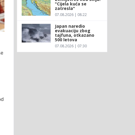
"Cijela kuća se
zatresla"
07.08.2026 | 08:22
Japan naredio
evakuaciju zbog
tajfuna, otkazano
500 letova
07.08.2026 | 07:30
še
od