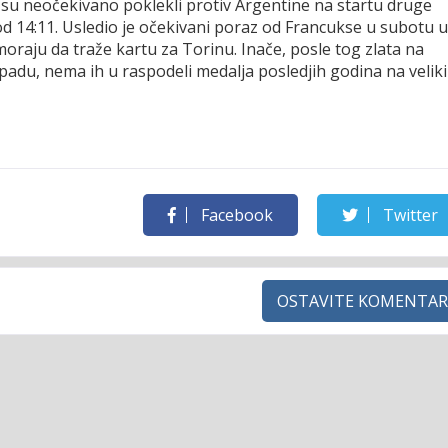
 su neočekivano poklekli protiv Argentine na startu druge
od 14:11. Usledio je očekivani poraz od Francukse u subotu u
moraju da traže kartu za Torinu. Inače, posle tog zlata na
padu, nema ih u raspodeli medalja posledjih godina na velik
Facebook
Twitter
OSTAVITE KOMENTAR