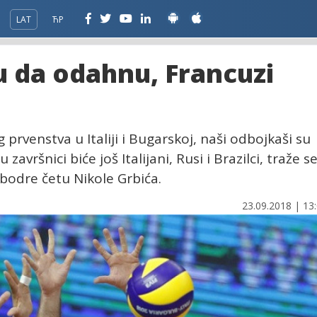
LAT
ЋР
gu da odahnu, Francuzi
prvenstva u Italiji i Bugarskoj, naši odbojkaši su
avršnici biće još Italijani, Rusi i Brazilci, traže s
 bodre četu Nikole Grbića.
23.09.2018 | 13