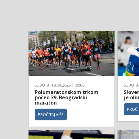
SUBOTA, 18.04.2026 | 09:06
SUBOTA, 
Polumaratonskom trkom
Sloven
počeo 39. Beogradski
je ol
maraton
PROČIT
PROČITAJ VIŠE