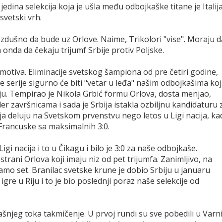
jedina selekcija koja je ušla među odbojkaške titane je Italija
svetski vrh.
zdušno da bude uz Orlove. Naime, Trikolori "vise". Moraju d
 onda da čekaju trijumf Srbije protiv Poljske.
z motiva. Eliminacije svetskog šampiona od pre četiri godine,
serije sigurno će biti "vetar u leđa" našim odbojkašima koj
aju. Tempirao je Nikola Grbić formu Orlova, dosta menjao,
iler završnicama i sada je Srbija istakla ozbiljnu kandidaturu 
ja deluju na Svetskom prvenstvu nego letos u Ligi nacija, ka
 Francuske sa maksimalnih 3:0.
Ligi nacija i to u Čikagu i bilo je 3:0 za naše odbojkaše.
strani Orlova koji imaju niz od pet trijumfa. Zanimljivo, na
 samo set. Branilac svetske krune je dobio Srbiju u januaru
igre u Riju i to je bio poslednji poraz naše selekcije od
ašnjeg toka takmičenje. U prvoj rundi su sve pobedili u Varni