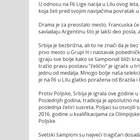
U odnosu na F6 Lige nacija u Lilu ovog leta, 
koja želi pred svojim navijačima povratak u 
Drama je za preostalo mesto. Francuska će 
savladaju Argentinu što je lakši deo posla, a
Srbija je bezbrižna, ali to ne znači da je be
prvo mesto u Grupi H i nastavak pobedničke 
igraju sve bolje kako se šampionat bliži kr
tražio pravu postavu "čeličio" je igrače u tr
jednu od medalja. Mnogo bolje naša selekci
je na F6 u Lilu glatko poražena od Brazila i
Protiv Poljske, Srbija je igrala ove godine u 
Poslednjih godina, tradicija je apsolutno na 
poslednja četiri susreta, Poljaci su osvojili
2016. godine u kvalifikacijama za Olimpijske 
Poljske.
Svetski šampioni su najveći tragičari dosad