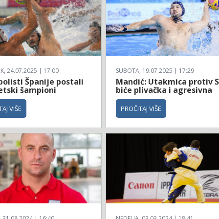
, 24.07.2025 | 17:00
SUBOTA, 19.07.2025 | 17:29
olisti Španije postali
Mandić: Utakmica protiv 
etski šampioni
biće plivačka i agresivna
AJ VIŠE
PROČITAJ VIŠE
31.08.2024 | 16:40
NEDELJA, 03.03.2024 | 18:41