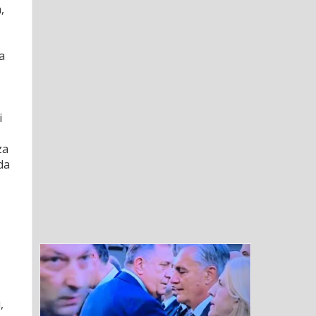
,
a
i
za
da
,