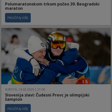
Polumaratonskom trkom počeo 39. Beogradski
maraton
PROČITAJ VIŠE
SUBOTA, 14.02.2026 | 21:06
Slovenija slavi: Čudesni Prevc je olimpijski
šampion
PROČITAJ VIŠE