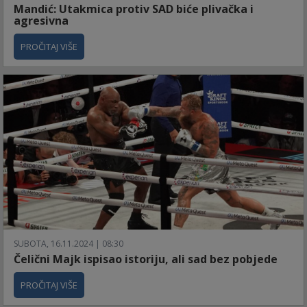
Mandić: Utakmica protiv SAD biće plivačka i
agresivna
PROČITAJ VIŠE
SUBOTA, 16.11.2024 | 08:30
Čelični Majk ispisao istoriju, ali sad bez pobjede
PROČITAJ VIŠE