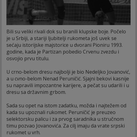
Bili su veliki rivali dok su branili klupske boje. Počelo
je u Srbiji, a stariji ljubitelji rukometa još uvek se
sećaju istorijske majstorice u dvorani Pioniru 1993.
godine, kada je Partizan pobedio Crvenu zvezdu i
osvojio prvu titulu.
U crno-belom dresu najbolji je bio Nedeljko Jovanović,
a u cvno-belom Nenad Peruničić. Sjajni bekovi kasnije
su napravili impozantne karijere, a pečat su udarili i u
dresu sa državnim grbom.
Sada su opet na istom zadatku, možda i najtežem od
kada su upoznali rukomet. Peruničić je preuzeo
selektorsku palicu i za prvog saradnika u stručnom
timu pozvao Jovanovića. Za cilj imaju da vrate srpski
rukomet u vrh.