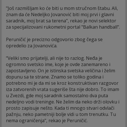
"Još razmišljam ko će biti u mom stručnom štabu. Ali,
znam da će Nedeljko Jovanović biti moj prvi i glavni
saradnik, moj brat sa terena", rekao je novi selektor
za specijalizovani rukometni portal "Balkan handball".
Peruničić je precizno odgovorio zbog čega se
opredelio za Jovanovića.
"Veliki smo prijatelji, ali nije to razlog. Neđa je
ogromno svetsko ime, koje je ovde zanemareno i
zapostavljeno. On je istinska svetska veličina i želim
dopunu sa te strane. Znamo se toliko godina i
potrebno mi je da mi se kroz konstruktivan razgovor
iza zatvorenih vrata sugeriše šta nije dobro. To imam
u Zvezdi, gde moj saradnik samostalno dva puta
nedeljno vodi treninge. Ne želim da neko drži olovku i
prosto zapisuje nešto. Kada ti mnogo stvari odvlači
pažnju, neko pametniji bolje vidi u tom trenutku. Tu
nema ograničenja", rekao je Peruničić.