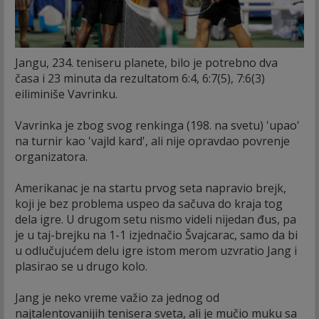
Jangu, 234. teniseru planete, bilo je potrebno dva
časa i 23 minuta da rezultatom 6:4, 6:7(5), 7:6(3)
eiliminiše Vavrinku.
Vavrinka je zbog svog renkinga (198. na svetu) 'upao'
na turnir kao 'vajld kard', ali nije opravdao povrenje
organizatora.
Amerikanac je na startu prvog seta napravio brejk,
koji je bez problema uspeo da sačuva do kraja tog
dela igre. U drugom setu nismo videli nijedan đus, pa
je u taj-brejku na 1-1 izjednačio Švajcarac, samo da bi
u odlučujućem delu igre istom merom uzvratio Jang i
plasirao se u drugo kolo.
Jang je neko vreme važio za jednog od
najtalentovanijih tenisera sveta, ali je mučio muku sa