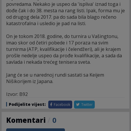
povredama. Nekako je uspeo da 'ispliva' iznad toga i
dođe čak i do 38. mesta na rang listi. Ipak, forma mu je
od drugog dela 2017. pa do sada bila blago rečeno
katastrofalna i usledio je pad na listi.
On je tokom 2018. godine, do turnira u Vašingtonu,
imao skor od četiri pobede i 17 poraza na svim
turnirma (ATP, kvalifikacije i čelendžeri), ali je krajem
prošle nedelje uspeo da prođe kvalifikacije, a sada da
savlada i nekada trećeg tenisera sveta.
Jang će se u narednoj rundi sastati sa Keijem
Nišikorijem iz Japana.
Izvor: B92
Podijelite vijest:
Facebook
Twitter
Komentari
/
0