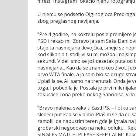
mreži "Instagram" okačio njenu fotografiju 
U njemu se podsetio Olginog oca Predraga D
zbog preglasnog navijanja.
"Pre 4 godine, na koktelu posle premijere j
PSD i rekao mi 'Zdravo ja sam Saša Danilović
staje ta nasmejana devojčica, smeje se nep
kod slikanja ti stidljivi su mi možda i najs
sekundi. Videli smo se još desetak puta od t
nasmejana... Kao da se znamo ceo život. Juče
prvo WTA finale, a ja sam bio sa druge stra
Uplašila se. Ali samo na trenutak. Onda je v
toga. I pobedila je. Postala je prvi milenija
zakucaće i ona preko nekog Sabonisa, vrlo b
"Bravo malena, svaka ti čast! PS. – Fotku 
sledeći put kad se vidimo. Plašim se da ću 
zamolili da napustim teren gde je igrala n
grobarski negodovao na neku odluku... Rekoše
SINGLES MATCH. PLEASE KEEP CALM.' Kako b