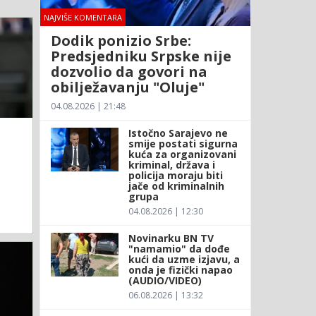
NAJVIŠE KOMENTARA
Dodik ponizio Srbe:
Predsjedniku Srpske nije
dozvolio da govori na
obilježavanju "Oluje"
04.08.2026 | 21:48
Istočno Sarajevo ne
smije postati sigurna
kuća za organizovani
kriminal, država i
policija moraju biti
jače od kriminalnih
grupa
04.08.2026 | 12:30
Novinarku BN TV
"namamio" da dođe
kući da uzme izjavu, a
onda je fizički napao
(AUDIO/VIDEO)
06.08.2026 | 13:32