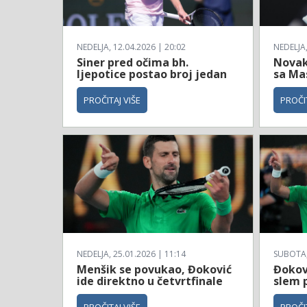
NEDELJA, 12.04.2026 | 20:02
NEDELJA,
Siner pred očima bh.
Novak
ljepotice postao broj jedan
sa Ma
PROČITAJ VIŠE
PROČIT
NEDELJA, 25.01.2026 | 11:14
SUBOTA, 
Menšik se povukao, Đoković
Đokovi
ide direktno u četvrtfinale
slem 
PROČITAJ VIŠE
PROČIT