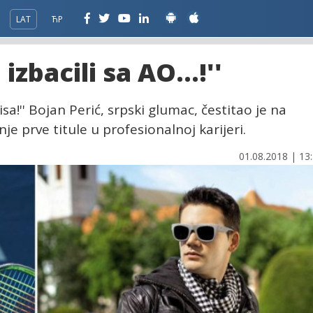
LAT
ЋР
zbacili sa AO...!''
a!'' Bojan Perić, srpski glumac, čestitao je na
nje prve titule u profesionalnoj karijeri.
01.08.2018 | 13