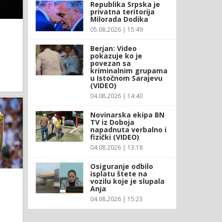
Republika Srpska je
privatna teritorija
Milorada Dodika
05.08.2026 | 15:49
Berjan: Video
pokazuje ko je
povezan sa
kriminalnim grupama
u Istočnom Sarajevu
(VIDEO)
04.08.2026 | 14:40
Novinarska ekipa BN
TV iz Doboja
napadnuta verbalno i
fizički (VIDEO)
04.08.2026 | 13:18
Osiguranje odbilo
isplatu štete na
vozilu koje je slupala
Anja
04.08.2026 | 15:23