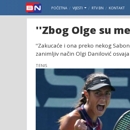
POČETNA
VIJESTI
RTV BN
KONTAKT
''Zbog Olge su me i
''Zakucaće i ona preko nekog Sabonis
zanimljiv način Olgi Danilović osvaja
TENIS