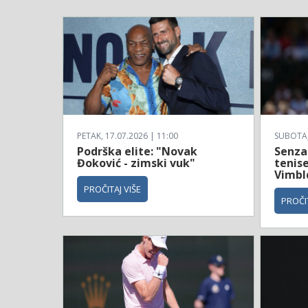
PETAK, 17.07.2026 | 11:00
SUBOTA, 
Podrška elite: "Novak
Senzac
Đoković - zimski vuk"
tenise
Vimbl
PROČITAJ VIŠE
PROČIT