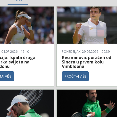
04.07.2026 | 17:10
PONEDELJAK, 29.06.2026 | 20:39
ija: Ispala druga
Kecmanović poražen od
rka svijeta na
Sinera u prvom kolu
donu
Vimbldona
AJ VIŠE
PROČITAJ VIŠE