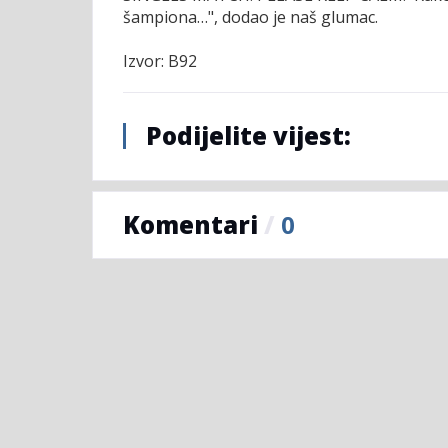
šampiona…", dodao je naš glumac.
Izvor: B92
Podijelite vijest:
Komentari
/
0