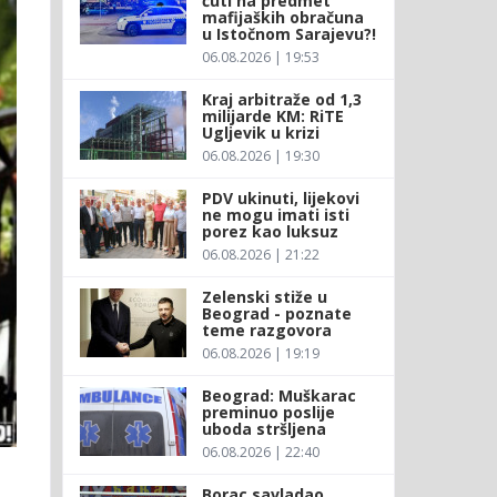
ćuti na predmet
mafijaških obračuna
u Istočnom Sarajevu?!
06.08.2026 | 19:53
Kraj arbitraže od 1,3
milijarde KM: RiTE
Ugljevik u krizi
06.08.2026 | 19:30
PDV ukinuti, lijekovi
ne mogu imati isti
porez kao luksuz
06.08.2026 | 21:22
Zelenski stiže u
Beograd - poznate
teme razgovora
06.08.2026 | 19:19
Beograd: Muškarac
preminuo poslije
uboda stršljena
06.08.2026 | 22:40
Borac savladao