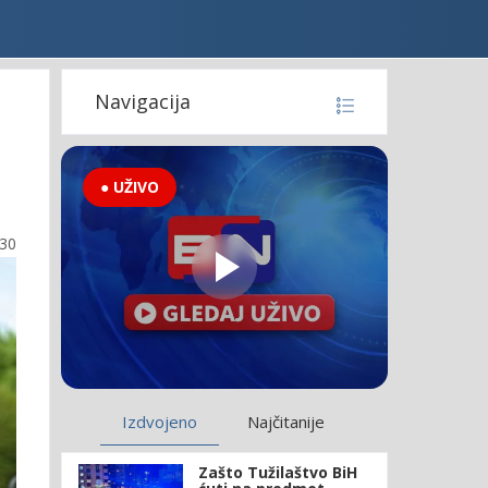
Navigacija
● UŽIVO
:30
Izdvojeno
Najčitanije
Zašto Tužilaštvo BiH