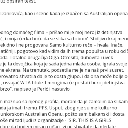
uz opširan tekst.
anilovića, kao i scene kada je izbačen sa Australijan opena
ednog domaćeg filma – prišao mi je moj heroj iz detinjstva
, i moja ćerka hoće da se slika sa tobom'. Stidljivo kraj men
rekidno i ne progovara. Samo kulturno reče – hvala. Inače,
impatičniji, pogotovo kad vidim da ih trema popušta u roku od 
ada. Totalno drugačija Olga. Otresita, duhovita i uvek
 je ta devojčica koja je sada jedna mlada osoba, igrala svoje
ne ekrana. Na trenutak, podsetila me je na naš prvi susret.
erovatno shvatila da je to dosta glupo, i da ona može bolje o
lac, osvajač WTA titule. I mnogima će postati heroj detinjstva…
rzo", napisao je Perić i nastavio:
sam maznuo sa njenog profila, moram da je zamolim da slika
sada ja imati tremu. PPS. Usput, zbog nje su me kulturno
a juniorskom Australian Openu, pošto sam balkanski i dosta
 mi tad ljudi iz organizacije - 'SIR, THIS IS A GIRLS'
re da budem miran rođaci, vi ne shvatate da gledate