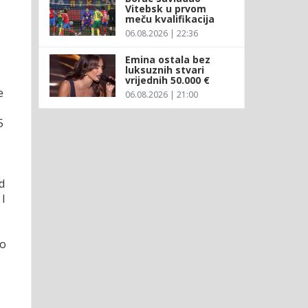
Vitebsk u prvom
meču kvalifikacija
06.08.2026 | 22:36
Emina ostala bez
luksuznih stvari
vrijednih 50.000 €
e
06.08.2026 | 21:00
5
d
 I
mo