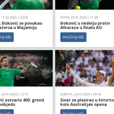
 15.03.2026 | 20:06
PETAK, 30.01.2026 | 17:48
 Đoković se povukao
Đoković u nedelju protiv
stersa u Majamiju
Alkaraza u finalu AO
AJ VIŠE
PROČITAJ VIŠE
24.01.2026 | 12:15
SUBOTA, 24.01.2026 | 09:44
ć ostvario 400. grend
Siner se plasirao u četvrto
pobjedu
kolo Australijan opena
AJ VIŠE
PROČITAJ VIŠE