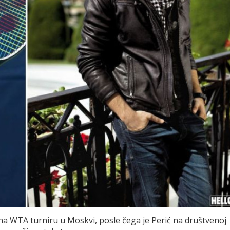
a na WTA turniru u Moskvi, posle čega je Perić na društvenoj