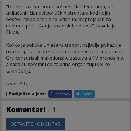
"U razgovre su, pored košarkaških federacija, bili
uključeni i članovi političkih struktura kod kojih
postoji raspoloženje za jedan takav projekat, za
dodatno poboljšanje susedskih odnosa", navela je
Ekipa.
Koliko je politika umešana u sport najbolje pokazuje
ova inicijativa, s obzirom da su do nedavno, na primer,
Grci cenzurisali makedonsku zastavu u TV prenosima,
a sada su spremni da zajedno organizuju veliko
takmičenje.
Izvor: B92
Podijelite vijest:
Facebook
Twitter
Komentari
/
1
OSTAVITE KOMENTAR