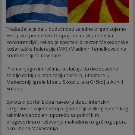
"Naša želja je da u budućnosti zajedno organizujemo
Evropsko prvenstvo. U opciji su muška i ženska
konkurencija", rekao je sportski direktor Makedonske
košarkaške federacije (MKF) Vladimir Temelkovski na
konferenciji za novinare.
Prema njegovim rečima, u slučaju da dve susedne
zemlje dobiju organizaciju turnira, utakmice u
Makedoniji igrale bi se u Skoplju, a u Grčkoj u Atini i
Solunu.
Sprotski portal Ekipa naveo je da su intenzivni
razgovori o zajedničkoj organizaciji velikog sportskog
takmičenja vodjeni uporedo sa političkim
pregovorima o rešavanju makedonsko-grčkog spora
oko imena Makedonija.