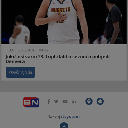
PETAK, 06.03.2026 | 08:48
Jokić ostvario 23. tripl-dabl u sezoni u pobjedi
Denvera
PROČITAJ VIŠE
Razvoj
itsystem
.