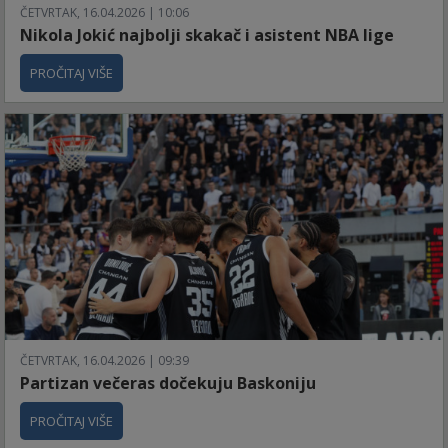
ČETVRTAK, 16.04.2026 | 10:06
Nikola Jokić najbolji skakač i asistent NBA lige
PROČITAJ VIŠE
ČETVRTAK, 16.04.2026 | 09:39
Partizan večeras dočekuju Baskoniju
PROČITAJ VIŠE