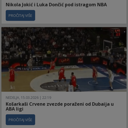
Nikola Jokić i Luka Dončić pod istragom NBA
PROČITAJ VIŠE
NEDELJA, 15.03.2026 | 22:19
Košarkaši Crvene zvezde poraženi od Dubaija u
ABA ligi
PROČITAJ VIŠE