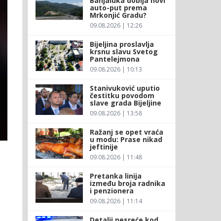
Banjaluka dobija novi
auto-put prema
Mrkonjić Gradu?
09.08.2026 | 12:26
Bijeljina proslavlja
krsnu slavu Svetog
Pantelejmona
09.08.2026 | 10:13
Stanivuković uputio
čestitku povodom
slave grada Bijeljine
09.08.2026 | 13:58
Ražanj se opet vraća
u modu: Prase nikad
jeftinije
09.08.2026 | 11:48
Pretanka linija
između broja radnika
i penzionera
09.08.2026 | 11:14
Detalji nesreće kod