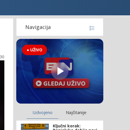
Navigacija
● UŽIVO
:30
Izdvojeno
Najčitanije
Ključni korak: