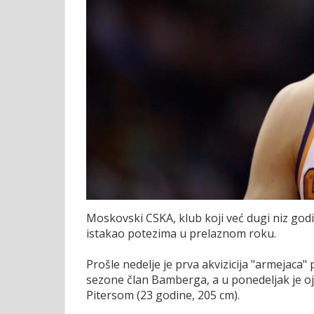
Moskovski CSKA, klub koji već dugi niz godi
istakao potezima u prelaznom roku.
Prošle nedelje je prva akvizicija "armejaca" 
sezone član Bamberga, a u ponedeljak je oj
Pitersom (23 godine, 205 cm).