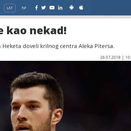
LAT
ЋР
e kao nekad!
 Heketa doveli krilnog centra Aleka Pitersa.
26.07.2018 | 10