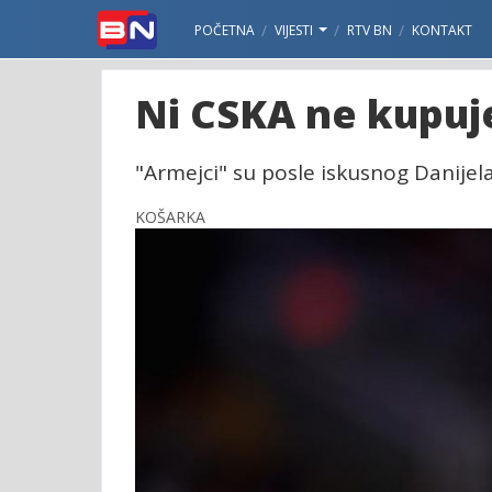
POČETNA
VIJESTI
RTV BN
KONTAKT
Ni CSKA ne kupuj
"Armejci" su posle iskusnog Danijela
KOŠARKA