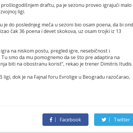
na prošlogodišnjem draftu, pa je sezonu proveo igrajući malo
zvojnoj ligi.
mu je do poslednjeg meča u sezoni bio osam poena, da bi on
zao čak 36 poena i devet skokova, uz osam trojki iz 13
igra na niskom postu, pregled igre, nesebičnost i
i. Tu smo da mu pomognemo da se što pre adaptira na
a biti na obostranu korist", rekao je trener Dimitris Itudis.
 ligi, dok je na Fajnal foru Evrolige u Beogradu razočarao,
Facebook
Twitter