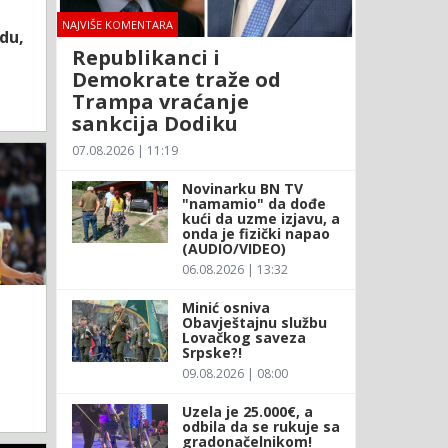
NAJVIŠE KOMENTARA
du,
Republikanci i
Demokrate traže od
Trampa vraćanje
sankcija Dodiku
07.08.2026 | 11:19
Novinarku BN TV
"namamio" da dođe
kući da uzme izjavu, a
onda je fizički napao
(AUDIO/VIDEO)
06.08.2026 | 13:32
Minić osniva
Obavještajnu službu
Lovačkog saveza
Srpske?!
09.08.2026 | 08:00
Uzela je 25.000€, a
odbila da se rukuje sa
gradonačelnikom!