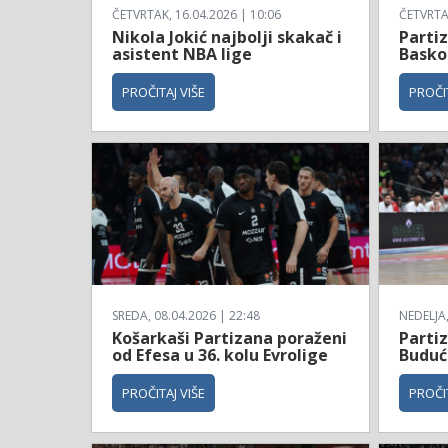
ČETVRTAK, 16.04.2026 | 10:06
ČETVRTAK
Nikola Jokić najbolji skakač i
Parti
asistent NBA lige
Basko
PROČITAJ VIŠE
PROČIT
SREDA, 08.04.2026 | 22:48
NEDELJA,
Košarkaši Partizana poraženi
Parti
od Efesa u 36. kolu Evrolige
Budućn
PROČITAJ VIŠE
PROČIT