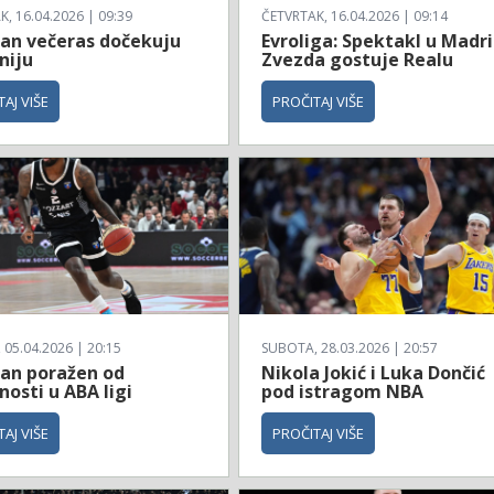
, 16.04.2026 | 09:39
ČETVRTAK, 16.04.2026 | 09:14
zan večeras dočekuju
Evroliga: Spektakl u Madri
niju
Zvezda gostuje Realu
AJ VIŠE
PROČITAJ VIŠE
 05.04.2026 | 20:15
SUBOTA, 28.03.2026 | 20:57
zan poražen od
Nikola Jokić i Luka Dončić
osti u ABA ligi
pod istragom NBA
AJ VIŠE
PROČITAJ VIŠE