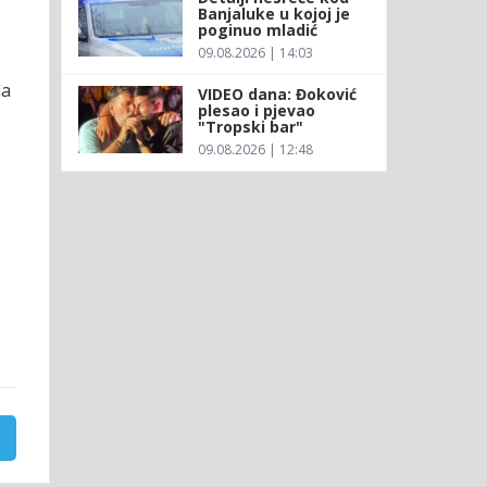
Banjaluke u kojoj je
poginuo mladić
09.08.2026 | 14:03
da
VIDEO dana: Đoković
plesao i pjevao
"Tropski bar"
09.08.2026 | 12:48