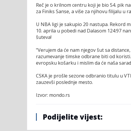
Reč je o krilnom centru koji je bio 54. pik 
za Finiks Sanse, a više za njihovu filijalu u ra
U NBA ligi je sakupio 20 nastupa. Rekord 
10. aprila u pobedi nad Dalasom 124:97 nani
šuteva!
"Verujem da će nam njegov šut sa distance, 
razumevanje timske odbrane biti od korist
evropsku košarku i mislim da će naša saradnj
CSKA je prošle sezone odbranio titulu u VTB
zauzevši poslednje mesto.
Izvor: mondo.rs
Podijelite vijest: