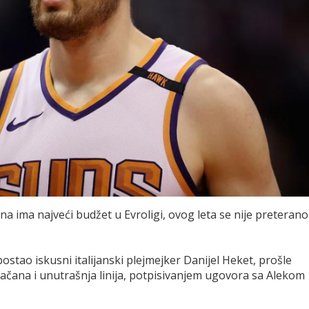
na ima najveći budžet u Evroligi, ovog leta se nije preterano
postao iskusni italijanski plejmejker Danijel Heket, prošle
ačana i unutrašnja linija, potpisivanjem ugovora sa Alekom