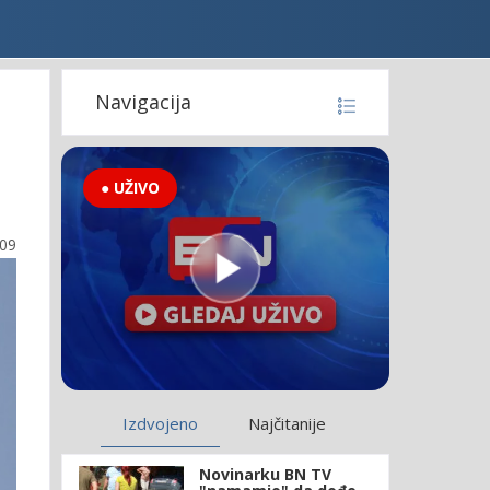
Navigacija
● UŽIVO
:09
Izdvojeno
Najčitanije
Novinarku BN TV