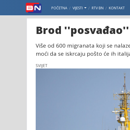
POČETNA
VIJESTI
RTV BN
KONTAKT
Brod ''posvađao'
Više od 600 migranata koji se nala
moći da se iskrcaju pošto će ih itali
SVIJET