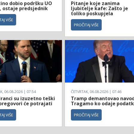
tino dobio podršku UO
Pitanje koje zanima
, ostaje predsjednik
ljubitelje kafe: Zašto je
toliko poskupjela
AJ VIŠE
PROČITAJ VIŠE
, 06.08.2026 | 07:54
ČETVRTAK, 06.08.2026 | 07:46
Iranci su izuzetno teški
Tramp demantovao navod
 pregovori će potrajati
Tragamo ko odaje podat
AJ VIŠE
PROČITAJ VIŠE