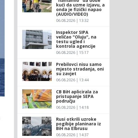
"namamio" da dođe
kući da uzme izjavu, a
onda je fizički napao
(AUDIO/VIDEO)
06.08.2026 | 13:32
Inspektor SIPA
veličao "Oluju", na
testu ugled i
kontrola agencije
06.08.2026 | 15:17
Prebilovci nisu samo
mjesto stradanja, oni
su zavjet
06.08.2026 | 13:44
CB BiH aplicirala za
pristupanje SEPA
području
06.08.2026 | 14:18
i
Rusi otkrili uzroke
pogibije planinara iz
BiH na Elbrusu
06.08.2026 | 14:37