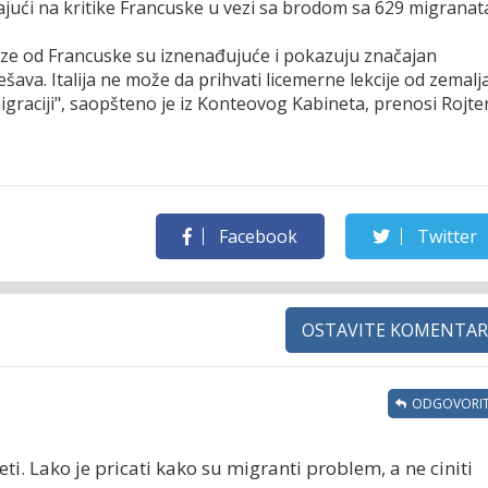
ajući na kritike Francuske u vezi sa brodom sa 629 migranat
ze od Francuske su iznenađujuće i pokazuju značajan
ava. Italija ne može da prihvati licemerne lekcije od zemalj
migraciji", saopšteno je iz Konteovog Kabineta, prenosi Rojter
Facebook
Twitter
OSTAVITE KOMENTAR
ODGOVORIT
eti. Lako je pricati kako su migranti problem, a ne ciniti