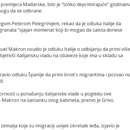
premijera Mađarske, bilo je "toliko deprimirajuće" godinam
mogu da se odbrane.
gom Peterom Pelegrinijem, rekao da je odluka Italije da
migranata "sjajan momenat koji bi mogao da zaista donese
el Makron osudio je odluku Italije o odbijanju da primi više
jetivši italijansku vladu na obaveze koje ima u skladu sa
ravio odluku Španije da primi brod s migrantima i pozvao n
i.
ornosti u ponašanju italijanske vlade u pogledu ove
e Makron na sastanku svog kabineta, prenio je Grivo.
 zemalja koje su imigraciji uvijek okretale leđa, izjavio je