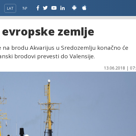
LAT
ЋР
' evropske zemlje
ze na brodu Akvarijus u Sredozemlju konačno će
janski brodovi prevesti do Valensije.
13.06.2018 | 07