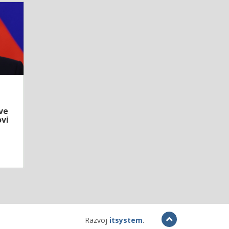
ve
vi
Razvoj
itsystem
.