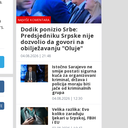
a.
NAJVIŠE KOMENTARA
a
s.
Dodik ponizio Srbe:
Predsjedniku Srpske nije
dozvolio da govori na
obilježavanju "Oluje"
04.08.2026 | 21:48
Istočno Sarajevo ne
smije postati sigurna
kuća za organizovani
kriminal, država i
policija moraju biti
jače od kriminalnih
grupa
04.08.2026 | 12:30
E
Velika razlika: Evo
koliko zarađuju
ljekari u Srpskoj, FBiH
i EU