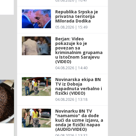
03.08.2026 | 10:47
Republika Srpska je
privatna teritorija
Milorada Dodika
05.08.2026 | 15:49
Berjan: Video
pokazuje ko je
povezan sa
kriminalnim grupama
u Istočnom Sarajevu
(VIDEO)
04.08.2026 | 14:40
Novinarska ekipa BN
TV iz Doboja
napadnuta verbalno i
fizički (VIDEO)
04.08.2026 | 13:18
Novinarku BN TV
"namamio" da dođe
kući da uzme izjavu, a
onda je fizički napao
(AUDIO/VIDEO)
06.08.2026 | 13:32