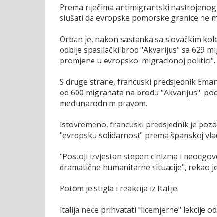
Prema riječima antimigrantski nastrojenog 
slušati da evropske pomorske granice ne 
Orban je, nakon sastanka sa slovačkim kole
odbije spasilački brod "Akvarijus" sa 629 
promjene u evropskoj migracionoj politici".
S druge strane, francuski predsjednik Emanu
od 600 migranata na brodu "Akvarijus", pods
međunarodnim pravom.
Istovremeno, francuski predsjednik je pozd
"evropsku solidarnost" prema španskoj vlad
"Postoji izvjestan stepen cinizma i neodgov
dramatične humanitarne situacije", rekao j
Potom je stigla i reakcija iz Italije.
Italija neće prihvatati "licemjerne" lekcije od