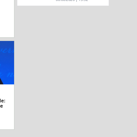
e:
ke