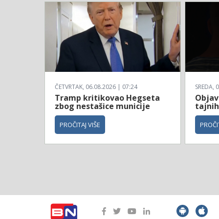
ČETVRTAK, 06.08.2026 | 07:24
SREDA, 0
Tramp kritikovao Hegseta
Objavl
zbog nestašice municije
tajnih
PROČITAJ VIŠE
PROČIT