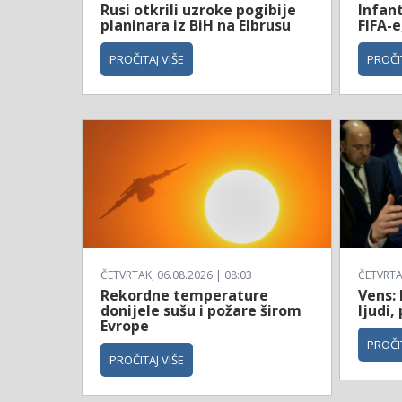
Rusi otkrili uzroke pogibije
Infan
planinara iz BiH na Elbrusu
FIFA-e
PROČITAJ VIŠE
PROČIT
ČETVRTAK, 06.08.2026 | 08:03
ČETVRTAK
Rekordne temperature
Vens: 
donijele sušu i požare širom
ljudi,
Evrope
PROČIT
PROČITAJ VIŠE