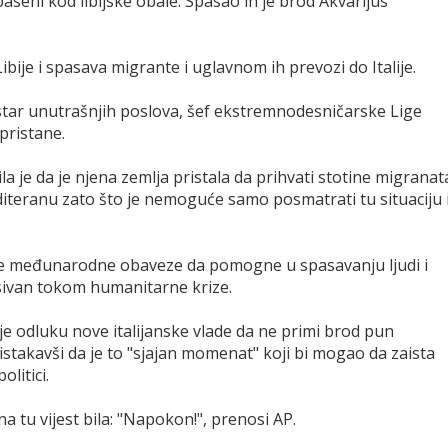
aseni kod libijske obale. Spasao ih je brod Akvarijus
ibije i spasava migrante i uglavnom ih prevozi do Italije.
star unutrašnjih poslova, šef ekstremnodesničarske Lige
pristane.
a je da je njena zemlja pristala da prihvati stotine migranat
diteranu zato što je nemoguće samo posmatrati tu situaciju 
voje međunarodne obaveze da pomogne u spasavanju ljudi i
sivan tokom humanitarne krize.
e odluku nove italijanske vlade da ne primi brod pun
, istakavši da je to "sjajan momenat" koji bi mogao da zaista
litici.
a tu vijest bila: "Napokon!", prenosi AP.