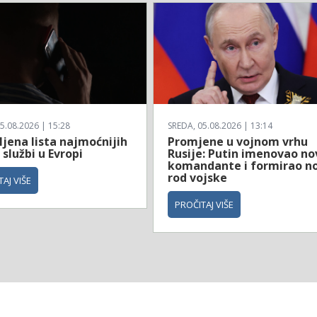
5.08.2026 | 15:28
SREDA, 05.08.2026 | 13:14
jena lista najmoćnijih
Promjene u vojnom vrhu
 službi u Evropi
Rusije: Putin imenovao no
komandante i formirao no
rod vojske
AJ VIŠE
PROČITAJ VIŠE