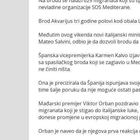
Na brodu se nalazi 629 migranata koji su sp
nevladine organizacije SOS Mediterane.
Brod Akvarijus tri godine polovi kod obala L
Međutim ovog vikenda novi italijanski mini
Mateo Salvini, odbio je da dozvoli brodu da 
Španska vicepremijerka Karmen Kalvo izjavil
sa spasilačkog broda koji se zaglavio u Me
ne činiti ništa.
Ona je precizirala da Španija ispunjava s
time šalje poruku da nije moguće ostati pa
Mađarski premijer Viktor Orban pozdravio j
migranata koji je stigao do italijanske luke
donese promjene u evropskoj migracionoj po
Orban je naveo da je njegova prva reakcija n