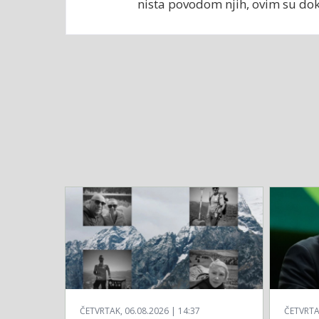
nista povodom njih, ovim su doka
ČETVRTAK, 06.08.2026 | 14:37
ČETVRTAK