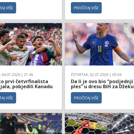
AJ VIŠE
PROČITAJ VIŠE
04.07.2026 | 21:45
ČETVRTAK, 02.07.2026 | 05:04
 prvi četvrfinalista
Da li je ovo bio “posljednji
jala, pobjedili Kanadu
ples” u dresu BiH za Džeku
AJ VIŠE
PROČITAJ VIŠE