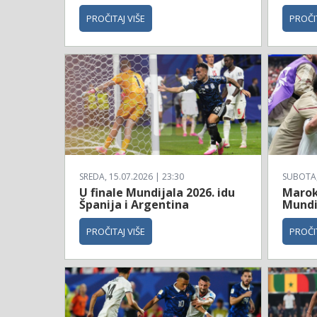
PROČITAJ VIŠE
PROČIT
SREDA, 15.07.2026 | 23:30
SUBOTA, 
U finale Mundijala 2026. idu
Maroko
Španija i Argentina
Mundi
PROČITAJ VIŠE
PROČIT