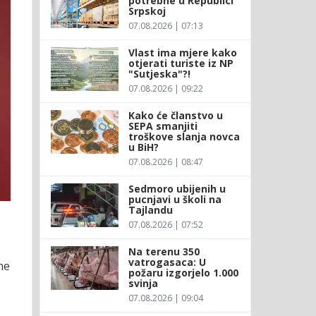
potrebne u Republici
Srpskoj
07.08.2026 | 07:13
Vlast ima mjere kako
otjerati turiste iz NP
"Sutjeska"?!
07.08.2026 | 09:22
Kako će članstvo u
SEPA smanjiti
troškove slanja novca
u BiH?
07.08.2026 | 08:47
Sedmoro ubijenih u
pucnjavi u školi na
Tajlandu
07.08.2026 | 07:52
Na terenu 350
vatrogasaca: U
me
požaru izgorjelo 1.000
svinja
07.08.2026 | 09:04