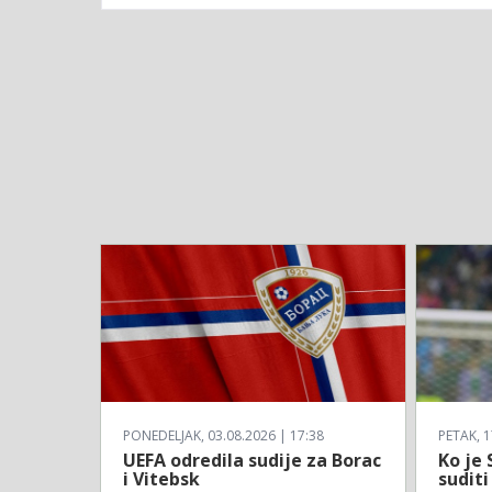
PONEDELJAK, 03.08.2026 | 17:38
PETAK, 1
UEFA odredila sudije za Borac
Ko je 
i Vitebsk
suditi