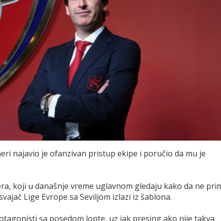
i najavio je ofanzivan pristup ekipe i poručio da mu je
era, koji u današnje vreme uglavnom gledaju kako da ne pri
vajač Lige Evrope sa Seviljom izlazi iz šablona.
otagonisti sa posedom lopte, uz jak presing ako nije takva