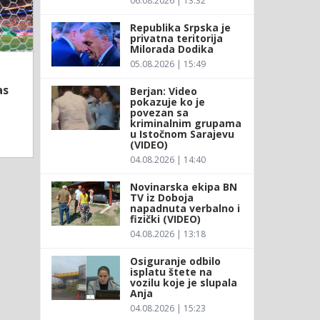
06.08.2026 | 13:32
Republika Srpska je
privatna teritorija
Milorada Dodika
05.08.2026 | 15:49
as
Berjan: Video
pokazuje ko je
povezan sa
kriminalnim grupama
u Istočnom Sarajevu
(VIDEO)
04.08.2026 | 14:40
Novinarska ekipa BN
TV iz Doboja
napadnuta verbalno i
fizički (VIDEO)
04.08.2026 | 13:18
Osiguranje odbilo
isplatu štete na
vozilu koje je slupala
Anja
04.08.2026 | 15:23