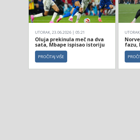
UTORAK, 23.06.2026 | 05:21
UTORAK, 
Oluja prekinula meč na dva
Norve
sata, Mbape ispisao istoriju
fazu, 
PROČITAJ VIŠE
PROČIT