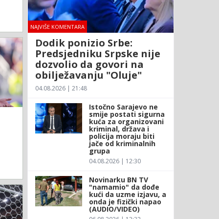
NAJVIŠE KOMENTARA
Dodik ponizio Srbe:
Predsjedniku Srpske nije
dozvolio da govori na
obilježavanju "Oluje"
04.08.2026 | 21:48
Istočno Sarajevo ne
smije postati sigurna
kuća za organizovani
kriminal, država i
policija moraju biti
jače od kriminalnih
grupa
04.08.2026 | 12:30
Novinarku BN TV
"namamio" da dođe
kući da uzme izjavu, a
onda je fizički napao
(AUDIO/VIDEO)