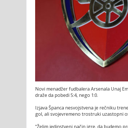
Novi menadžer fudbalera Arsenala Unaj Emer
draže da pobedi 5:4, nego 1:0.
Izjava Španca nesvojstvena je rečniku tren
gol, ali svojevremeno trostruki uzastopni os
"Želim jedinstveni način igre, da budemo pr