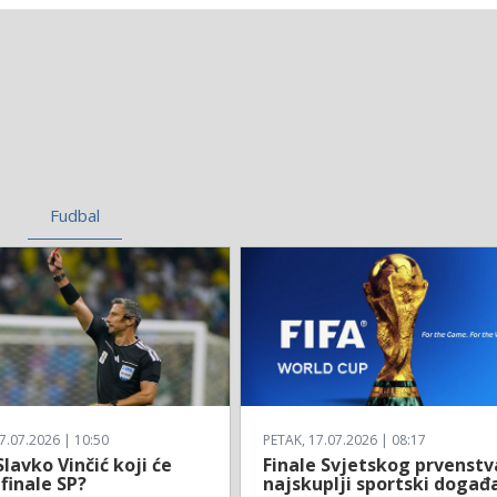
Fudbal
7.07.2026 | 10:50
PETAK, 17.07.2026 | 08:17
Slavko Vinčić koji će
Finale Svjetskog prvenstv
 finale SP?
najskuplji sportski događ