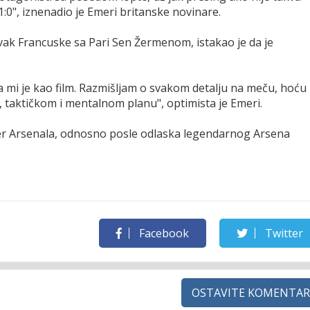
 1:0", iznenadio je Emeri britanske novinare.
rvak Francuske sa Pari Sen Žermenom, istakao je da je
a mi je kao film. Razmišljam o svakom detalju na meču, hoću
 taktičkom i mentalnom planu", optimista je Emeri.
er Arsenala, odnosno posle odlaska legendarnog Arsena
Facebook
Twitter
OSTAVITE KOMENTAR