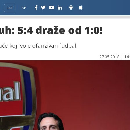
LAT
ЋР
h: 5:4 draže od 1:0!
če koji vole ofanzivan fudbal.
27.05.2018 | 14