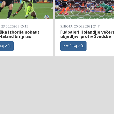
23.06.2026 | 05:15
SUBOTA, 20.06.2026 | 21:11
ška izborila nokaut
Fudbaleri Holandije večer
Haland briljirao
ubjedljivi protiv Švedske
AJ VIŠE
PROČITAJ VIŠE