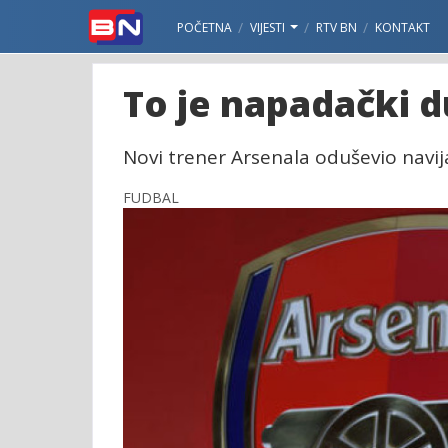
POČETNA
VIJESTI
RTV BN
KONTAKT
To je napadački du
Novi trener Arsenala oduševio navija
FUDBAL