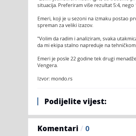
situacija. Preferiram više rezultat 5:4, nego
Emeri, koji je u sezoni na izmaku postao p
spreman za veliki izazov.
"Volim da radim i analiziram, svaka utakmic
da mi ekipa stalno napreduje na tehničkom,
Emeri je posle 22 godine tek drugi menadž
Vengera.
Izvor: mondo.rs
Podijelite vijest:
Komentari
/
0