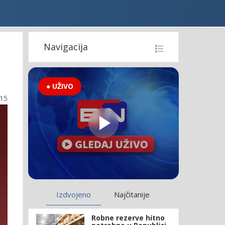
Navigacija
● UŽIVO
:15
Izdvojeno
Najčitanije
Robne rezerve hitno