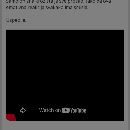
Samo on zna kroz šta je sve prošao, tako da ova
emotivna reakcija svakako ima smisla.
Uspeo je.