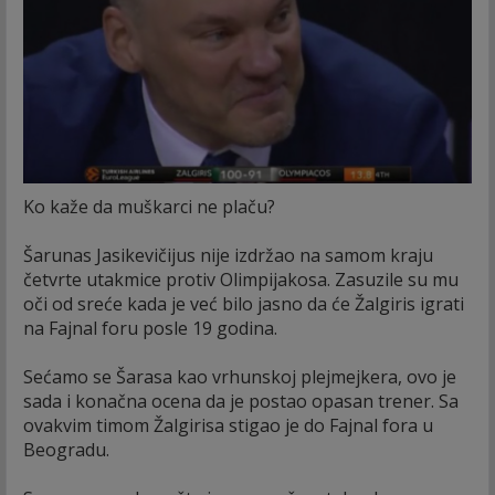
Ko kaže da muškarci ne plaču?
Šarunas Jasikevičijus nije izdržao na samom kraju
četvrte utakmice protiv Olimpijakosa. Zasuzile su mu
oči od sreće kada je već bilo jasno da će Žalgiris igrati
na Fajnal foru posle 19 godina.
Sećamo se Šarasa kao vrhunskoj plejmejkera, ovo je
sada i konačna ocena da je postao opasan trener. Sa
ovakvim timom Žalgirisa stigao je do Fajnal fora u
Beogradu.