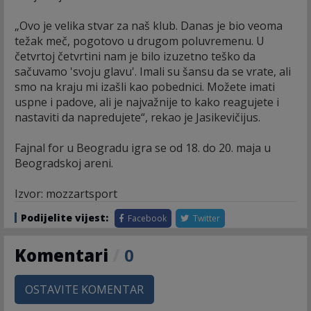
„Ovo je velika stvar za naš klub. Danas je bio veoma
težak meč, pogotovo u drugom poluvremenu. U
četvrtoj četvrtini nam je bilo izuzetno teško da
sačuvamo 'svoju glavu'. Imali su šansu da se vrate, ali
smo na kraju mi izašli kao pobednici. Možete imati
uspne i padove, ali je najvažnije to kako reagujete i
nastaviti da napredujete“, rekao je Jasikevičijus.
Fajnal for u Beogradu igra se od 18. do 20. maja u
Beogradskoj areni.
Izvor: mozzartsport
Podijelite vijest:
Facebook
Twitter
Komentari
/
0
OSTAVITE KOMENTAR