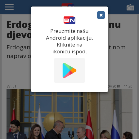
×
Erdogan "ukrao" Putinu
Preuzmite našu
djevojku
Android aplikaciju.
Kliknite na
Erdogan tokom fotografisanja sa Putinom
ikonicu ispod.
napravio neočekivan potez!
SVIJET
04.04.2018 | 11:20