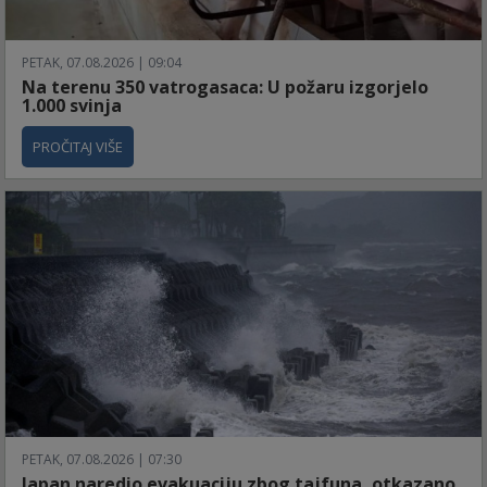
PETAK, 07.08.2026 | 09:04
Na terenu 350 vatrogasaca: U požaru izgorjelo
1.000 svinja
PROČITAJ VIŠE
PETAK, 07.08.2026 | 07:30
Japan naredio evakuaciju zbog tajfuna, otkazano