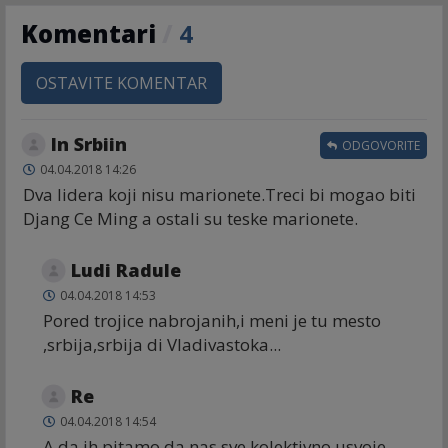
Komentari
/
4
OSTAVITE KOMENTAR
In Srbiin
ODGOVORITE
04.04.2018 14:26
Dva lidera koji nisu marionete.Treci bi mogao biti
Djang Ce Ming a ostali su teske marionete.
Ludi Radule
04.04.2018 14:53
Pored trojice nabrojanih,i meni je tu mesto
,srbija,srbija di Vladivastoka...
Re
04.04.2018 14:54
A da ih pitamo da nas sve kolektivno usvoje