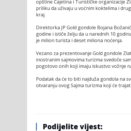
opštine Čajetina i Turističke organizacije 
priliku da uživaju u voćnim koktelima i drug
kraj.
Direktorka JP Gold gondole Bojana Božanić n
godine i ističe želju da u narednih 10 godina
je milion turista i deset miliona noćenja.
Vezano za prezentovanje Gold gondole Zlat
inostranim sajmovima turizma svedoče samo
pogotovo onih koji imaju iskustvo vožnje n
Podatak da će to biti najduža gondola na sve
otvaranju ovog Sajma turizma koji će trajat
Podijelite vijest: