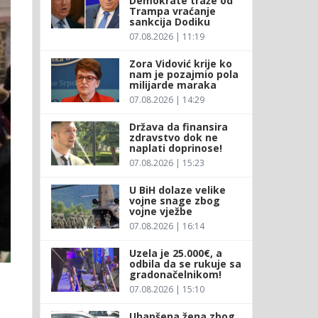
Demokrate traže od
Trampa vraćanje
sankcija Dodiku
07.08.2026 | 11:19
Zora Vidović krije ko
nam je pozajmio pola
milijarde maraka
07.08.2026 | 14:29
Država da finansira
zdravstvo dok ne
naplati doprinose!
07.08.2026 | 15:23
U BiH dolaze velike
vojne snage zbog
vojne vježbe
07.08.2026 | 16:14
Uzela je 25.000€, a
odbila da se rukuje sa
gradonačelnikom!
07.08.2026 | 15:10
Uhapšena žena zbog