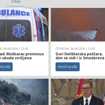
Srbija
, 06.08.2026 | 22:40
ČETVRTAK, 06.08.2026 | 19:55
ad: Muškarac preminuo
Gori Deliblatska peščara,
e uboda stršljena
dim se vidi i iz Smedereva
AJ VIŠE
PROČITAJ VIŠE