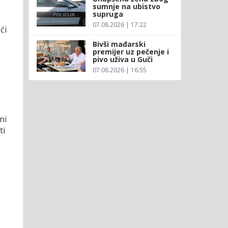
sumnje na ubistvo
supruga
07.08.2026 | 17:22
ći
Bivši mađarski
premijer uz pečenje i
pivo uživa u Guči
07.08.2026 | 16:55
ni
ti