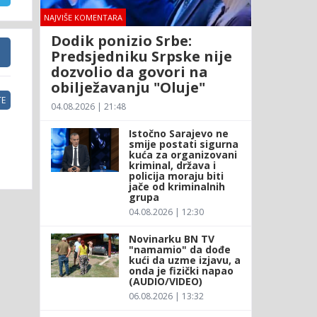
NAJVIŠE KOMENTARA
Dodik ponizio Srbe:
Predsjedniku Srpske nije
dozvolio da govori na
obilježavanju "Oluje"
E
04.08.2026 | 21:48
Istočno Sarajevo ne
smije postati sigurna
kuća za organizovani
kriminal, država i
policija moraju biti
jače od kriminalnih
grupa
04.08.2026 | 12:30
Novinarku BN TV
"namamio" da dođe
kući da uzme izjavu, a
onda je fizički napao
(AUDIO/VIDEO)
06.08.2026 | 13:32