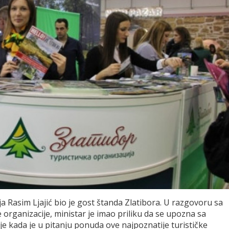
ja Rasim Ljajić bio je gost štanda Zlatibora. U razgovoru sa
 organizacije, ministar je imao priliku da se upozna sa
je kada je u pitanju ponuda ove najpoznatije turističke