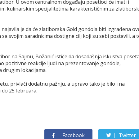
Zlatibor. U ovom centralnom događaju posetioci će imati i
im kulinarskim specijalitetima karakterističnim za zlatiborsk
ajavila je da će zlatiborska Gold gondola biti izgrađena ov
 sa svojim saradnicima dostigne cilj koji su sebi postavili, a t
ibor na Sajmu, Božanić ističe da dosadašnja iskustva poset
 pozitivne reakcije ljudi na prezentovanje gondole,
a drugim lokacijama.
tu, privlači dodatnu pažnju, a upravo tako je bilo i na
i do 25.februara.
Facebook
Twitter