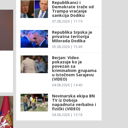
Republikanci i
Demokrate traže od
Trampa vraćanje
sankcija Dodiku
07.08.2026 | 11:19
Republika Srpska je
privatna teritorija
Milorada Dodika
05.08.2026 | 15:49
Berjan: Video
pokazuje ko je
povezan sa
kriminalnim grupama
u Istočnom Sarajevu
(VIDEO)
04.08.2026 | 14:40
Novinarska ekipa BN
TV iz Doboja
napadnuta verbalno i
fizički (VIDEO)
04.08.2026 | 13:18