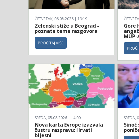
ČETVRTAK, 06.08.2026 | 19:19
ČETVRTAK
Zelenski stiže u Beograd -
Gore 
poznate teme razgovora
angažo
MUP-a
PROČITAJ VIŠE
PROČIT
SREDA, 05.08.2026 | 14:00
SREDA, 0
Nova karta Evrope izazvala
Sinoć 
žustru raspravu: Hrvati
poniže
bijesni