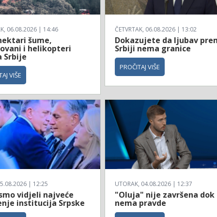
, 06.08.2026 | 14:46
ČETVRTAK, 06.08.2026 | 13:02
hektari šume,
Dokazujete da ljubav pr
vani i helikopteri
Srbiji nema granice
 Srbije
PROČITAJ VIŠE
AJ VIŠE
5.08.2026 | 12:25
UTORAK, 04.08.2026 | 12:37
smo vidjeli najveće
"Oluja" nije završena dok
nje institucija Srpske
nema pravde