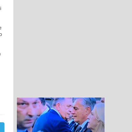
i
e
o
a