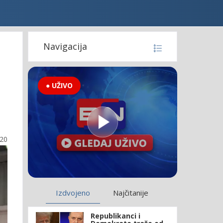
Navigacija
● UŽIVO
:20
Izdvojeno
Najčitanije
Republikanci i