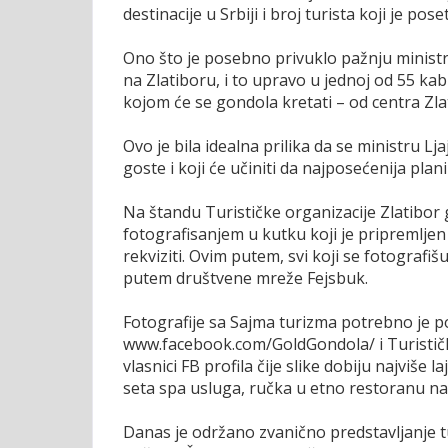
destinacije u Srbiji i broj turista koji je poset
Ono što je posebno privuklo pažnju ministra
na Zlatiboru, i to upravo u jednoj od 55 k
kojom će se gondola kretati – od centra Zl
Ovo je bila idealna prilika da se ministru Lj
goste i koji će učiniti da najposećenija pl
Na štandu Turističke organizacije Zlatibor 
fotografisanjem u kutku koji je pripremljen
rekviziti. Ovim putem, svi koji se fotograf
putem društvene mreže Fejsbuk.
Fotografije sa Sajma turizma potrebno je po
www.facebook.com/GoldGondola/ i Turističk
vlasnici FB profila čije slike dobiju najviš
seta spa usluga, ručka u etno restoranu na
Danas je održano zvanično predstavljanje t