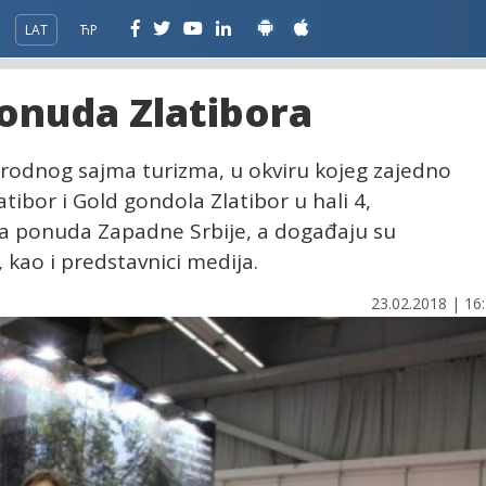
LAT
ЋР
ponuda Zlatibora
odnog sajma turizma, u okviru kojeg zajedno
tibor i Gold gondola Zlatibor u hali 4,
čka ponuda Zapadne Srbije, a događaju su
e, kao i predstavnici medija.
23.02.2018 | 16