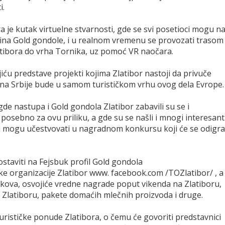
i.
 je kutak virtuelne stvarnosti, gde se svi posetioci mogu na
abina Gold gondole, i u realnom vremenu se provozati trasom
atibora do vrha Tornika, uz pomoć VR naočara.
ajiću predstave projekti kojima Zlatibor nastoji da privuče
anina Srbije bude u samom turističkom vrhu ovog dela Evrope.
gde nastupa i Gold gondola Zlatibor zabavili su se i
 posebno za ovu priliku, a gde su se našli i mnogi interesant
išu mogu učestvovati u nagradnom konkursu koji će se odigra
staviti na Fejsbuk profil Gold gondola
e organizacije Zlatibor www. facebook.com /TOZlatibor/ , a
e lajkova, osvojiće vredne nagrade poput vikenda na Zlatiboru,
 Zlatiboru, pakete domaćih mlečnih proizvoda i druge.
urističke ponude Zlatibora, o čemu će govoriti predstavnici