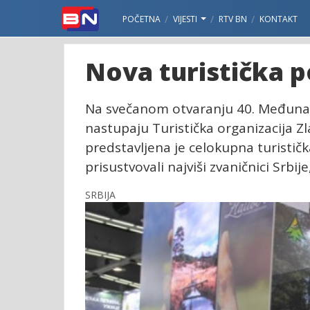
POČETNA
VIJESTI
RTV BN
KONTAKT
Nova turistička 
Na svečanom otvaranju 40. Međunar
nastupaju Turistička organizacija Zla
predstavljena je celokupna turisti
prisustvovali najviši zvaničnici Srbij
SRBIJA