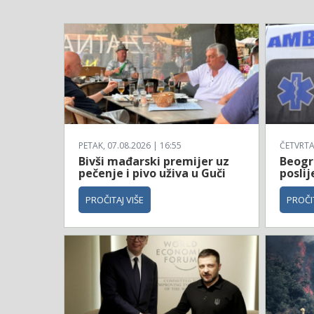
PETAK, 07.08.2026 | 16:55
ČETVRTAK
Bivši mađarski premijer uz
Beogr
pečenje i pivo uživa u Guči
poslij
PROČITAJ VIŠE
PROČIT