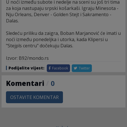
U noći između subote i nedelje na sceni su još tri tima
za koja nastupaju srpski košarkaši. Igraju Minesota -
Nju Orleans, Denver - Golden Stejt i Sakramento -
Dalas.
Sledeću priliku da zaigra, Boban Marjanović će imati u
noći između ponedeljka i utorka, kada Klipersi u
"Stejpls centru" dočekuju Dalas.
Izvor: B92/mondo.rs
Podijelite vijest:
Facebook
Twitter
Komentari
/
0
OSTAVITE KOMENTAR