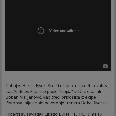
Tobajas Heris i Ejveri Bredli u subotu su debitovali za
Los Anđeles Kliperse posle "trejda" iz Detroita, ali
Boban Marjanović, kao treći pridošlica iz ekipe
Pistonsa, nije dobio poverenje trenera Doka Riversa.
Klipersi su savladali Čikago Bulse 113:103, čime su