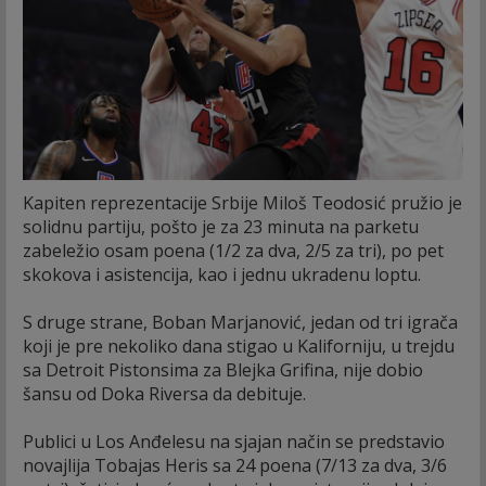
Kapiten reprezentacije Srbije Miloš Teodosić pružio je
solidnu partiju, pošto je za 23 minuta na parketu
zabeležio osam poena (1/2 za dva, 2/5 za tri), po pet
skokova i asistencija, kao i jednu ukradenu loptu.
S druge strane, Boban Marjanović, jedan od tri igrača
koji je pre nekoliko dana stigao u Kaliforniju, u trejdu
sa Detroit Pistonsima za Blejka Grifina, nije dobio
šansu od Doka Riversa da debituje.
Publici u Los Anđelesu na sjajan način se predstavio
novajlija Tobajas Heris sa 24 poena (7/13 za dva, 3/6