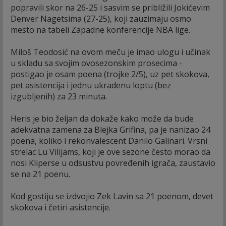
popravili skor na 26-25 i sasvim se približili Jokićevim
Denver Nagetsima (27-25), koji zauzimaju osmo
mesto na tabeli Zapadne konferencije NBA lige.
Miloš Teodosić na ovom meču je imao ulogu i učinak
u skladu sa svojim ovosezonskim prosecima -
postigao je osam poena (trojke 2/5), uz pet skokova,
pet asistencija i jednu ukradenu loptu (bez
izgubljenih) za 23 minuta.
Heris je bio željan da dokaže kako može da bude
adekvatna zamena za Blejka Grifina, pa je nanizao 24
poena, koliko i rekonvalescent Danilo Galinari. Vrsni
strelac Lu Vilijams, koji je ove sezone često morao da
nosi Kliperse u odsustvu povređenih igrača, zaustavio
se na 21 poenu.
Kod gostiju se izdvojio Zek Lavin sa 21 poenom, devet
skokova i četiri asistencije.