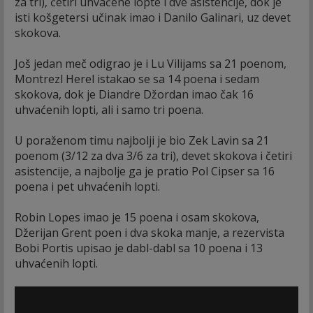
za tri), četiri uhvaćene lopte i dve asistencije, dok je
isti košgetersi učinak imao i Danilo Galinari, uz devet
skokova.
Još jedan meč odigrao je i Lu Vilijams sa 21 poenom,
Montrezl Herel istakao se sa 14 poena i sedam
skokova, dok je Diandre Džordan imao čak 16
uhvaćenih lopti, ali i samo tri poena.
U poraženom timu najbolji je bio Zek Lavin sa 21
poenom (3/12 za dva 3/6 za tri), devet skokova i četiri
asistencije, a najbolje ga je pratio Pol Cipser sa 16
poena i pet uhvaćenih lopti.
Robin Lopes imao je 15 poena i osam skokova,
Džerijan Grent poen i dva skoka manje, a rezervista
Bobi Portis upisao je dabl-dabl sa 10 poena i 13
uhvaćenih lopti.