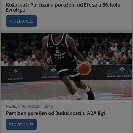
Košarkaši Partizana poraženi od Efesa u 36. kolu
Evrolige
PROČITAJ VIŠE
NEDELJA, 05.04.2026 | 20:15
Partizan poražen od Budućnosti u ABA ligi
PROČITAJ VIŠE