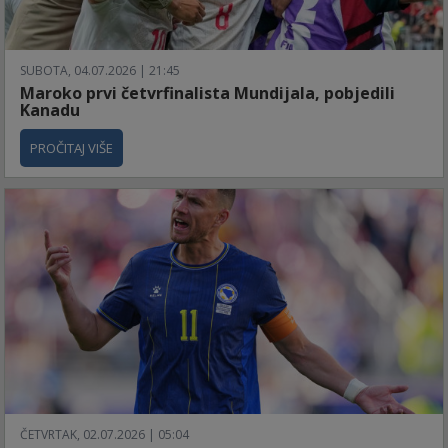
SUBOTA, 04.07.2026 | 21:45
Maroko prvi četvrfinalista Mundijala, pobjedili
Kanadu
PROČITAJ VIŠE
ČETVRTAK, 02.07.2026 | 05:04