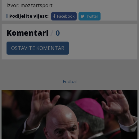
Izvor: mozzartsport
Podijelite vijest:
Facebook
Twitter
Komentari
/
0
OSTAVITE KOMENTAR
Fudbal