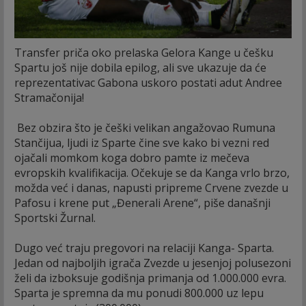
Transfer priča oko prelaska Gelora Kange u češku
Spartu još nije dobila epilog, ali sve ukazuje da će
reprezentativac Gabona uskoro postati adut Andree
Stramačonija!
Bez obzira što je češki velikan angažovao Rumuna
Stančijua, ljudi iz Sparte čine sve kako bi vezni red
ojačali momkom koga dobro pamte iz mečeva
evropskih kvalifikacija. Očekuje se da Kanga vrlo brzo,
možda već i danas, napusti pripreme Crvene zvezde u
Pafosu i krene put „Đenerali Arene“, piše današnji
Sportski Žurnal.
Dugo već traju pregovori na relaciji Kanga- Sparta.
Jedan od najboljih igrača Zvezde u jesenjoj polusezoni
želi da izboksuje godišnja primanja od 1.000.000 evra.
Sparta je spremna da mu ponudi 800.000 uz lepu