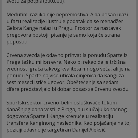
svotu za potpis (300.000).
Međutim, razlika nije nepremostiva. A da posao ulazi
u fazu realizacije ilustruje podatak da se menadžer
Gelora Kange nalazi u Pragu. Prostor za nastavak
pregovora postoji, pitanje je samo koja će strana
popustiti.
Crvena zvezda je odavno prihvatila ponudu Sparte iz
Praga tešku milion evra. Neko bi rekao da je tržišna
vrednost igrača takvog kvaliteta mnogo veća, ali je na
ponudu Sparte najviše uticala činjenica da Kangi za
šest meseci ističe ugovor. Obeštećenje sa sedam
cifara predstavljalo bi dobar posao za Crvenu zvezdu.
Sportski sektor crveno-belih osluškivaće tokom
današnjeg dana vesti iz Praga, a u slučaju konačnog
dogovora Sparte i Kange krenuće u realizaciju
transfera Kanginong naslednika. Kao pojačanje na toj
poziciji odavno je targetiran Danijel Aleksić.