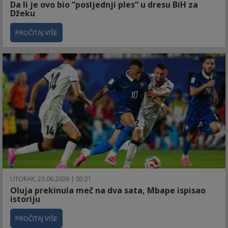
Da li je ovo bio “posljednji ples” u dresu BiH za
Džeku
PROČITAJ VIŠE
UTORAK, 23.06.2026 | 05:21
Oluja prekinula meč na dva sata, Mbape ispisao
istoriju
PROČITAJ VIŠE