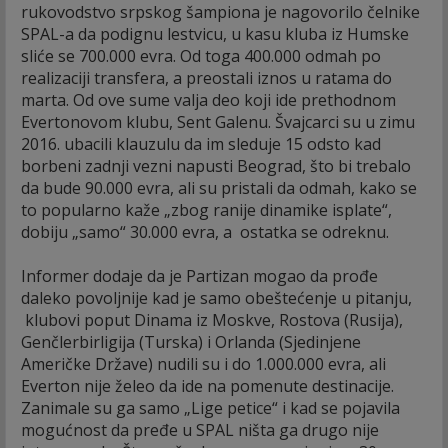
rukovodstvo srpskog šampiona je nagovorilo čelnike
SPAL-a da podignu lestvicu, u kasu kluba iz Humske
sliće se 700.000 evra. Od toga 400.000 odmah po
realizaciji transfera, a preostali iznos u ratama do
marta. Od ove sume valja deo koji ide prethodnom
Evertonovom klubu, Sent Galenu. Švajcarci su u zimu
2016. ubacili klauzulu da im sleduje 15 odsto kad
borbeni zadnji vezni napusti Beograd, što bi trebalo
da bude 90.000 evra, ali su pristali da odmah, kako se
to popularno kaže „zbog ranije dinamike isplate“,
dobiju „samo“ 30.000 evra, a ostatka se odreknu.
Informer dodaje da je Partizan mogao da prođe
daleko povoljnije kad je samo obeštećenje u pitanju,
klubovi poput Dinama iz Moskve, Rostova (Rusija),
Genčlerbirligija (Turska) i Orlanda (Sjedinjene
Američke Države) nudili su i do 1.000.000 evra, ali
Everton nije želeo da ide na pomenute destinacije.
Zanimale su ga samo „Lige petice“ i kad se pojavila
mogućnost da pređe u SPAL ništa ga drugo nije