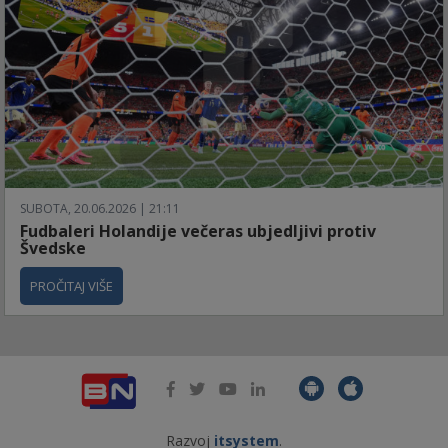
SUBOTA, 20.06.2026 | 21:11
Fudbaleri Holandije večeras ubjedljivi protiv
Švedske
PROČITAJ VIŠE
Razvoj
itsystem
.