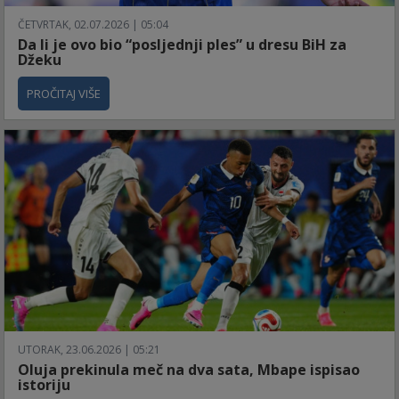
ČETVRTAK, 02.07.2026 | 05:04
Da li je ovo bio “posljednji ples” u dresu BiH za
Džeku
PROČITAJ VIŠE
UTORAK, 23.06.2026 | 05:21
Oluja prekinula meč na dva sata, Mbape ispisao
istoriju