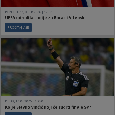
PONEDELJAK, 03.08.2026 | 17:38
UEFA odredila sudije za Borac i Vitebsk
PROČITAJ VIŠE
PETAK, 17.07.2026 | 10:50
Ko je Slavko Vinčić koji će suditi finale SP?