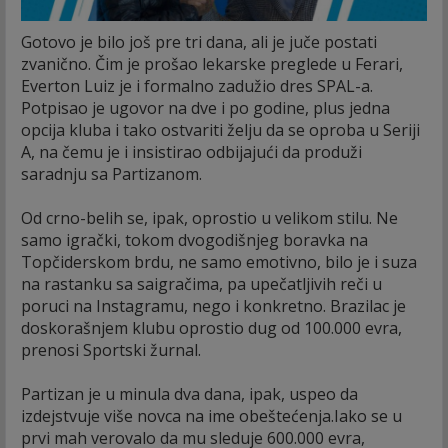
Gotovo je bilo još pre tri dana, ali je juče postati
zvanično. Čim je prošao lekarske preglede u Ferari,
Everton Luiz je i formalno zadužio dres SPAL-a.
Potpisao je ugovor na dve i po godine, plus jedna
opcija kluba i tako ostvariti želju da se oproba u Seriji
A, na čemu je i insistirao odbijajući da produži
saradnju sa Partizanom.
Od crno-belih se, ipak, oprostio u velikom stilu. Ne
samo igrački, tokom dvogodišnjeg boravka na
Topčiderskom brdu, ne samo emotivno, bilo je i suza
na rastanku sa saigračima, pa upečatljivih reči u
poruci na Instagramu, nego i konkretno. Brazilac je
doskorašnjem klubu oprostio dug od 100.000 evra,
prenosi Sportski žurnal.
Partizan je u minula dva dana, ipak, uspeo da
izdejstvuje više novca na ime obeštećenja.Iako se u
prvi mah verovalo da mu sleduje 600.000 evra,