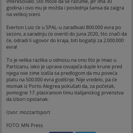
interesovalo. Što može da se razume, jer ima 30
godina i ovo mu je možda i poslednja šansa da zaigra
na velikoj sceni.
Everton Luiz će u SPAL-u zarađivati 800.000 evra po
sezoni, a saradnju će overiti do juna 2020, što znači da
će, odradi li ugovor do kraja, biti bogatiji za 2.000.000
evra!
To je velika razlika u odnosu na ono što je imao u
Partizanu, iako je uprava osvajača duple krune pred
njega ove zime izašla sa predlogom da mu poveća
platu na 500.000 evra godišnje. Nije vredelo, pa će
momak iz Porto Alegrea pokušati da, za početak,
pomogne 17. plasiranom timu italijanskog prvenstva
da izbori opstanak.
Izvor: mozzartsport
FOTO: MN Press