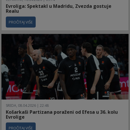
Evroliga: Spektakl u Madridu, Zvezda gostuje
Realu
PROČITAJ VIŠE
SREDA, 08.04.2026 | 22:48
Košarkaši Partizana poraženi od Efesa u 36. kolu
Evrolige
PROČITAJ VIŠE