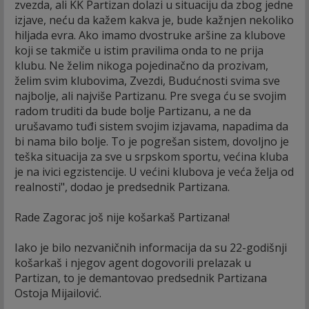
zvezda, ali KK Partizan dolazi u situaciju da zbog jedne
izjave, neću da kažem kakva je, bude kažnjen nekoliko
hiljada evra. Ako imamo dvostruke aršine za klubove
koji se takmiče u istim pravilima onda to ne prija
klubu. Ne želim nikoga pojedinačno da prozivam,
želim svim klubovima, Zvezdi, Budućnosti svima sve
najbolje, ali najviše Partizanu. Pre svega ću se svojim
radom truditi da bude bolje Partizanu, a ne da
urušavamo tuđi sistem svojim izjavama, napadima da
bi nama bilo bolje. To je pogrešan sistem, dovoljno je
teška situacija za sve u srpskom sportu, većina kluba
je na ivici egzistencije. U većini klubova je veća želja od
realnosti", dodao je predsednik Partizana.
Rade Zagorac još nije košarkaš Partizana!
Iako je bilo nezvaničnih informacija da su 22-godišnji
košarkaš i njegov agent dogovorili prelazak u
Partizan, to je demantovao predsednik Partizana
Ostoja Mijailović.