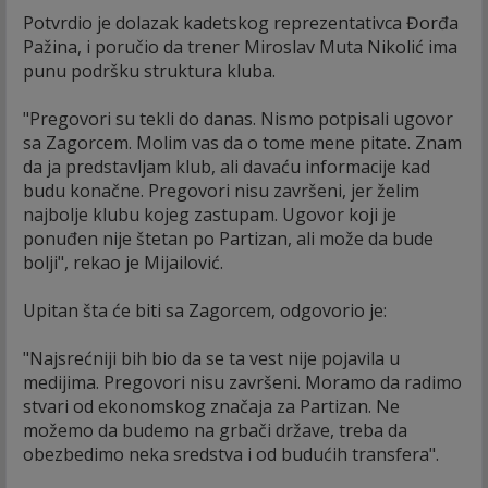
Potvrdio je dolazak kadetskog reprezentativca Đorđa
Pažina, i poručio da trener Miroslav Muta Nikolić ima
punu podršku struktura kluba.
"Pregovori su tekli do danas. Nismo potpisali ugovor
sa Zagorcem. Molim vas da o tome mene pitate. Znam
da ja predstavljam klub, ali davaću informacije kad
budu konačne. Pregovori nisu završeni, jer želim
najbolje klubu kojeg zastupam. Ugovor koji je
ponuđen nije štetan po Partizan, ali može da bude
bolji", rekao je Mijailović.
Upitan šta će biti sa Zagorcem, odgovorio je:
"Najsrećniji bih bio da se ta vest nije pojavila u
medijima. Pregovori nisu završeni. Moramo da radimo
stvari od ekonomskog značaja za Partizan. Ne
možemo da budemo na grbači države, treba da
obezbedimo neka sredstva i od budućih transfera".