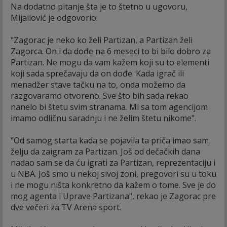
Na dodatno pitanje šta je to štetno u ugovoru,
Mijailović je odgovorio:
"Zagorac je neko ko želi Partizan, a Partizan želi
Zagorca. On i da dođe na 6 meseci to bi bilo dobro za
Partizan. Ne mogu da vam kažem koji su to elementi
koji sada sprečavaju da on dođe. Kada igrač ili
menadžer stave tačku na to, onda možemo da
razgovaramo otvoreno. Sve što bih sada rekao
nanelo bi štetu svim stranama. Mi sa tom agencijom
imamo odličnu saradnju i ne želim štetu nikome".
"Od samog starta kada se pojavila ta priča imao sam
želju da zaigram za Partizan. Još od dečačkih dana
nadao sam se da ću igrati za Partizan, reprezentaciju i
u NBA. Još smo u nekoj sivoj zoni, pregovori su u toku
i ne mogu ništa konkretno da kažem o tome. Sve je do
mog agenta i Uprave Partizana", rekao je Zagorac pre
dve večeri za TV Arena sport.