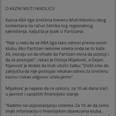
O KAZNI MUTI NIKOLIĆU
Kazna ABA lige izrečena treneru Muti Nikoliću zbog
komentara na račun čelnika tog regionalnog
takmičenja, naljutila je ljude iz Partizana:
"Nije u redu da se ABA liga tako odnosi prema ovom
klubu. Ako Partizan nekome smeta onda se to kaže.
Ali, moraju svi da shvate da Partizan mora da postoji i
da će postojati", rekao je Ostoja Mijailović, a Dejan
Kijanović je dodao da klub uložio žalbu: "Došli smo do
zaključka da nije postojao nikakav odnos za izrečenu
kaznu i takav odgovor očekujemo".
Mijailović je najavio da će uskoro, za 10-ak dana izaći
u javnost i saopštiti finansijsko stanje.
"Radimo na uspostavljanju sistema. Za 10-ak da ćemo
imati informaciju o finansijskim obavezama kluba,