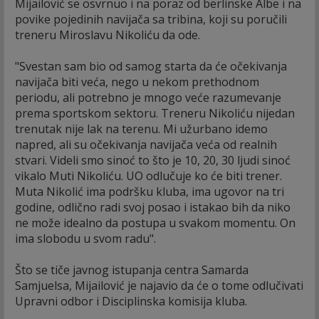
Mijailović se osvrnuo i na poraz od berlinske Albe i na
povike pojedinih navijača sa tribina, koji su poručili
treneru Miroslavu Nikoliću da ode.
"Svestan sam bio od samog starta da će očekivanja
navijača biti veća, nego u nekom prethodnom
periodu, ali potrebno je mnogo veće razumevanje
prema sportskom sektoru. Treneru Nikoliću nijedan
trenutak nije lak na terenu. Mi užurbano idemo
napred, ali su očekivanja navijača veća od realnih
stvari. Videli smo sinoć to što je 10, 20, 30 ljudi sinoć
vikalo Muti Nikoliću. UO odlučuje ko će biti trener.
Muta Nikolić ima podršku kluba, ima ugovor na tri
godine, odlično radi svoj posao i istakao bih da niko
ne može idealno da postupa u svakom momentu. On
ima slobodu u svom radu".
Što se tiče javnog istupanja centra Samarda
Samjuelsa, Mijailović je najavio da će o tome odlučivati
Upravni odbor i Disciplinska komisija kluba.