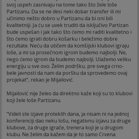
svoj uspeh zasnivaju na tome tako što žele loše
Partizanu. Da se ne desi neki dobar transfer ili mi
učinimo nešto dobro u Partizanu da bi oni bili
kvalitetniji. Ja ću se uvek truditi da isključivo Partizan
bude uspešan i jak tako što ćemo mi raditi kvalitetno i
što ćemo igrati dobru košarku i beležimo dobre
rezultate. Neću da utičem da komšijski klubovi igraju
loše, a mi sa prosečnom igrom budemo najbolji. Ne,
nego ćemo igrom da budemo najbolji. Ulažemo veliku
energiju u sve ovo. Želim podršku, pre svega crno-
bele javnosti da nam da poršku da sprovedemo ovaj
projekat", rekao je Mijailović.
Mijailović nije želeo da direktno kaže koji su to klubovi
koji žele loše Partizanu.
"Videli ste izjave proteklih dana, ja nisam ni na jednoj
konferenciji dao neku lošu, negativnu izjavu za druge
klubove, za druge igrače, trenera koji je u drugom
klubu. Ne želim da kažem da je to samo Crvena