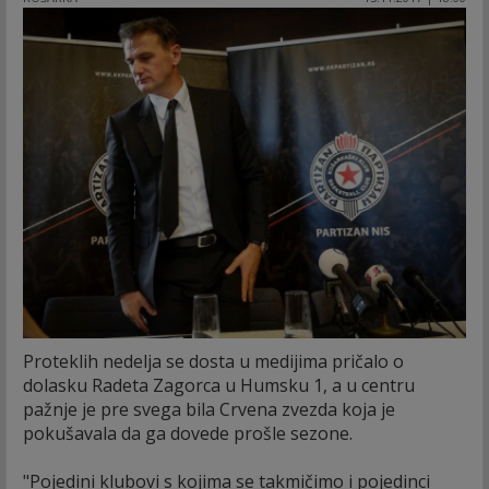
Proteklih nedelja se dosta u medijima pričalo o
dolasku Radeta Zagorca u Humsku 1, a u centru
pažnje je pre svega bila Crvena zvezda koja je
pokušavala da ga dovede prošle sezone.
"Pojedini klubovi s kojima se takmičimo i pojedinci