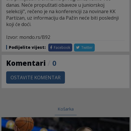
danas. Neće propuštati obaveze u juniorskoj
selekciji", rečeno je na konferenciji za novinare KK
Partizan, uz informaciju da Pažin neće biti poslednji
koji će doći.
Izvor: mondo.rs/B92
Podijelite vijest:
Facebook
Twitter
Komentari
/
0
OSTAVITE KOMENTAR
Košarka