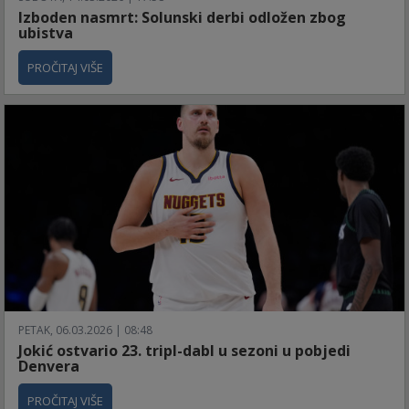
Izboden nasmrt: Solunski derbi odložen zbog
ubistva
PROČITAJ VIŠE
PETAK, 06.03.2026 | 08:48
Jokić ostvario 23. tripl-dabl u sezoni u pobjedi
Denvera
PROČITAJ VIŠE