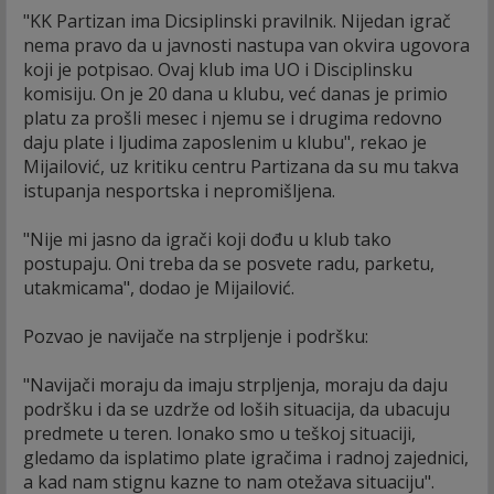
"KK Partizan ima Dicsiplinski pravilnik. Nijedan igrač
nema pravo da u javnosti nastupa van okvira ugovora
koji je potpisao. Ovaj klub ima UO i Disciplinsku
komisiju. On je 20 dana u klubu, već danas je primio
platu za prošli mesec i njemu se i drugima redovno
daju plate i ljudima zaposlenim u klubu", rekao je
Mijailović, uz kritiku centru Partizana da su mu takva
istupanja nesportska i nepromišljena.
"Nije mi jasno da igrači koji dođu u klub tako
postupaju. Oni treba da se posvete radu, parketu,
utakmicama", dodao je Mijailović.
Pozvao je navijače na strpljenje i podršku:
"Navijači moraju da imaju strpljenja, moraju da daju
podršku i da se uzdrže od loših situacija, da ubacuju
predmete u teren. Ionako smo u teškoj situaciji,
gledamo da isplatimo plate igračima i radnoj zajednici,
a kad nam stignu kazne to nam otežava situaciju".