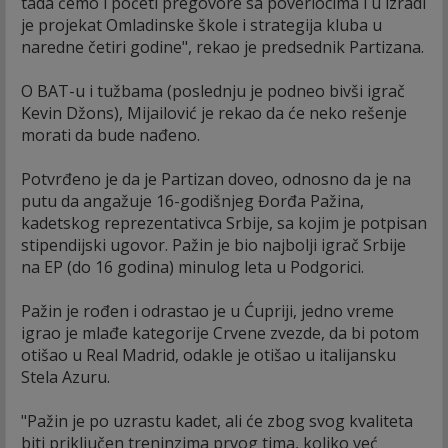
tada ćemo i početi pregovore sa poveriocima i u izradi
je projekat Omladinske škole i strategija kluba u
naredne četiri godine", rekao je predsednik Partizana.
O BAT-u i tužbama (poslednju je podneo bivši igrač
Kevin Džons), Mijailović je rekao da će neko rešenje
morati da bude nađeno.
Potvrđeno je da je Partizan doveo, odnosno da je na
putu da angažuje 16-godišnjeg Đorđa Pažina,
kadetskog reprezentativca Srbije, sa kojim je potpisan
stipendijski ugovor. Pažin je bio najbolji igrač Srbije
na EP (do 16 godina) minulog leta u Podgorici.
Pažin je rođen i odrastao je u Ćupriji, jedno vreme
igrao je mlađe kategorije Crvene zvezde, da bi potom
otišao u Real Madrid, odakle je otišao u italijansku
Stela Azuru.
"Pažin je po uzrastu kadet, ali će zbog svog kvaliteta
biti priključen treninzima prvog tima, koliko već