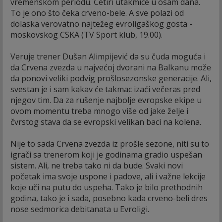
vremenskom periodu. Četiri utakmice u osam dana.
To je ono što čeka crveno-bele. A sve polazi od
dolaska verovatno najtežeg evroligaškog gosta -
moskovskog CSKA (TV Sport klub, 19.00).
Veruje trener Dušan Alimpijević da su čuda moguća i
da Crvena zvezda u najvećoj dvorani na Balkanu može
da ponovi veliki podvig prošlosezonske generacije. Ali,
svestan je i sam kakav će takmac izaći večeras pred
njegov tim. Da za rušenje najbolje evropske ekipe u
ovom momentu treba mnogo više od jake želje i
čvrstog stava da se evropski velikan baci na kolena.
Nije to sada Crvena zvezda iz prošle sezone, niti su to
igrači sa trenerom koji je godinama gradio uspešan
sistem. Ali, ne treba tako ni da bude. Svaki novi
početak ima svoje uspone i padove, ali i važne lekcije
koje uči na putu do uspeha. Tako je bilo prethodnih
godina, tako je i sada, posebno kada crveno-beli dres
nose sedmorica debitanata u Evroligi.