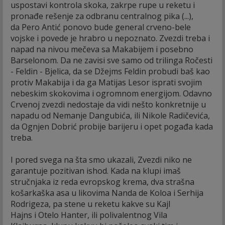
uspostavi kontrola skoka, zakrpe rupe u reketu i
pronađe rešenje za odbranu centralnog pika (...),
da Pero Antić ponovo bude general crveno-bele
vojske i povede je hrabro u nepoznato. Zvezdi treba i
napad na nivou mečeva sa Makabijem i posebno
Barselonom. Da ne zavisi sve samo od trilinga Ročesti
- Feldin - Bjelica, da se Džejms Feldin probudi baš kao
protiv Makabija i da ga Matijas Lesor isprati svojim
nebeskim skokovima i ogromnom energijom. Odavno
Crvenoj zvezdi nedostaje da vidi nešto konkretnije u
napadu od Nemanje Dangubića, ili Nikole Radičevića,
da Ognjen Dobrić probije barijeru i opet pogađa kada
treba.
I pored svega na šta smo ukazali, Zvezdi niko ne
garantuje pozitivan ishod. Kada na klupi imaš
stručnjaka iz reda evropskog krema, dva strašna
košarkaška asa u likovima Nanda de Koloa i Serhija
Rodrigeza, pa stene u reketu kakve su Kajl
Hajns i Otelo Hanter, ili polivalentnog Vila