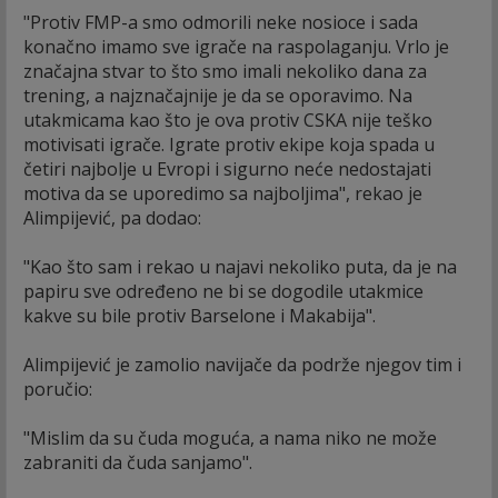
"Protiv FMP-a smo odmorili neke nosioce i sada
konačno imamo sve igrače na raspolaganju. Vrlo je
značajna stvar to što smo imali nekoliko dana za
trening, a najznačajnije je da se oporavimo. Na
utakmicama kao što je ova protiv CSKA nije teško
motivisati igrače. Igrate protiv ekipe koja spada u
četiri najbolje u Evropi i sigurno neće nedostajati
motiva da se uporedimo sa najboljima", rekao je
Alimpijević, pa dodao:
"Kao što sam i rekao u najavi nekoliko puta, da je na
papiru sve određeno ne bi se dogodile utakmice
kakve su bile protiv Barselone i Makabija".
Alimpijević je zamolio navijače da podrže njegov tim i
poručio:
"Mislim da su čuda moguća, a nama niko ne može
zabraniti da čuda sanjamo".