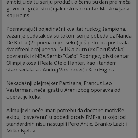
ambiciju da tu seriju produži, o čemu su dan pre meča
govorili i grčki stručnjak i iskusni centar Moskovljana
Kajl Hajns.
Posmatrajući pojedinačni kvalitet ruskog šampiona,
važan je podatak da su tokom serije pobeda uz Nanda
De Koloa (22 poena u proseku) još petorica postizala
dvocifreni broj poena - Vil Klajburn (ex Darušafaka),
povratnik iz NBA Serhio "Ćaćo" Rodrigez, bivši centar
Olimpijakosa i Reala Otelo Hanter, kao i tandem
starosedalaca - Andrej Voroncevič i Kori Higins.
Nekadašnji plejmejker Partizana, Francuz Leo
Vesterman, neće igrati u Areni zbog oporavka od
operacije kuka.
Alimpijević neće imati potrebu da dodatno motiviše
ekipu, "osveženu" u pobedi protiv FMP-a, u kojoj od
standardnih nisu nastupili Pero Antić, Branko Lazić i
Milko Bjelica.