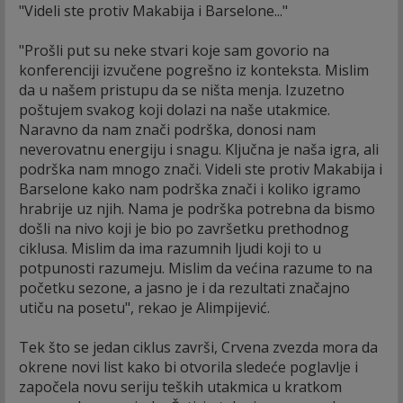
"Videli ste protiv Makabija i Barselone..."
"Prošli put su neke stvari koje sam govorio na
konferenciji izvučene pogrešno iz konteksta. Mislim
da u našem pristupu da se ništa menja. Izuzetno
poštujem svakog koji dolazi na naše utakmice.
Naravno da nam znači podrška, donosi nam
neverovatnu energiju i snagu. Ključna je naša igra, ali
podrška nam mnogo znači. Videli ste protiv Makabija i
Barselone kako nam podrška znači i koliko igramo
hrabrije uz njih. Nama je podrška potrebna da bismo
došli na nivo koji je bio po završetku prethodnog
ciklusa. Mislim da ima razumnih ljudi koji to u
potpunosti razumeju. Mislim da većina razume to na
početku sezone, a jasno je i da rezultati značajno
utiču na posetu", rekao je Alimpijević.
Tek što se jedan ciklus završi, Crvena zvezda mora da
okrene novi list kako bi otvorila sledeće poglavlje i
započela novu seriju teških utakmica u kratkom