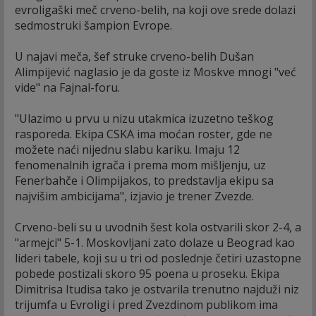
evroligaški meč crveno-belih, na koji ove srede dolazi
sedmostruki šampion Evrope.
U najavi meča, šef struke crveno-belih Dušan
Alimpijević naglasio je da goste iz Moskve mnogi "već
vide" na Fajnal-foru.
"Ulazimo u prvu u nizu utakmica izuzetno teškog
rasporeda. Ekipa CSKA ima moćan roster, gde ne
možete naći nijednu slabu kariku. Imaju 12
fenomenalnih igrača i prema mom mišljenju, uz
Fenerbahče i Olimpijakos, to predstavlja ekipu sa
najvišim ambicijama", izjavio je trener Zvezde.
Crveno-beli su u uvodnih šest kola ostvarili skor 2-4, a
"armejci" 5-1. Moskovljani zato dolaze u Beograd kao
lideri tabele, koji su u tri od poslednje četiri uzastopne
pobede postizali skoro 95 poena u proseku. Ekipa
Dimitrisa Itudisa tako je ostvarila trenutno najduži niz
trijumfa u Evroligi i pred Zvezdinom publikom ima