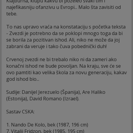
Klajburna, klupu kakvu bi poželeo svaki tim i
najefikasniju ofanzivu u Evropi... Malo šta zavisiti od
tebe.
To nas upravo vraća na konstataciju s početka teksta
- Zvezdi je potrebno da se poklopi mnogo toga da bi
se borila za pozitivan ishod. Ali, niko ne može da joj
zabrani da veruje i tako čuva pobednički duh!
Crvenoj zvezdi ne bi trebalo niko ni da zameri ako
konačni ishod ne bude povoljan. Na kraju, sve će se
ovo pamtiti kao velika škola za novu generaciju, kakav
god ishod bio...
Sudije: Danijel Jerezuelo (Španija), Are Haliko
(Estonija), David Romano (Izrael).
Sastav CSKA:
1. Nando De Kolo, bek (1987, 196 cm)
7. Vitalij Fridzon, bek (1985, 195 cm)