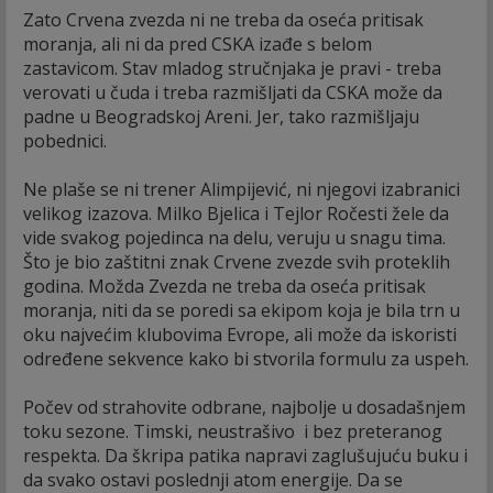
Zato Crvena zvezda ni ne treba da oseća pritisak
moranja, ali ni da pred CSKA izađe s belom
zastavicom. Stav mladog stručnjaka je pravi - treba
verovati u čuda i treba razmišljati da CSKA može da
padne u Beogradskoj Areni. Jer, tako razmišljaju
pobednici.
Ne plaše se ni trener Alimpijević, ni njegovi izabranici
velikog izazova. Milko Bjelica i Tejlor Ročesti žele da
vide svakog pojedinca na delu, veruju u snagu tima.
Što je bio zaštitni znak Crvene zvezde svih proteklih
godina. Možda Zvezda ne treba da oseća pritisak
moranja, niti da se poredi sa ekipom koja je bila trn u
oku najvećim klubovima Evrope, ali može da iskoristi
određene sekvence kako bi stvorila formulu za uspeh.
Počev od strahovite odbrane, najbolje u dosadašnjem
toku sezone. Timski, neustrašivo i bez preteranog
respekta. Da škripa patika napravi zaglušujuću buku i
da svako ostavi poslednji atom energije. Da se