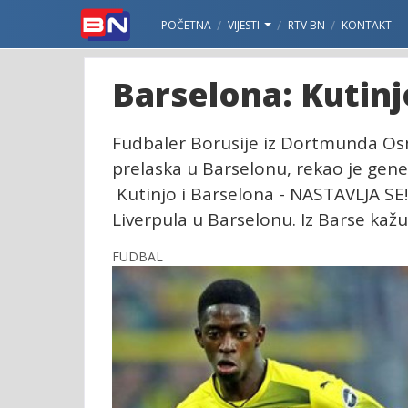
POČETNA
VIJESTI
RTV BN
KONTAKT
Barselona: Kutinj
Fudbaler Borusije iz Dortmunda Osma
prelaska u Barselonu, rekao je gen
Kutinjo i Barselona - NASTAVLJA SE! J
Liverpula u Barselonu. Iz Barse kaž
FUDBAL