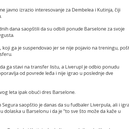
ne javno izrazio interesovanje za Dembelea i Kutinja, čiji
.
dnih dana saopštili da su odbili ponude Barselone za svoje
vgusta.
koji ga je suspendovao jer se nije pojavio na treningu, poš
sferu.
 da ga stavi na transfer listu, a Liverupl je odbio ponudu
oporavlja od povrede leđa i nije igrao u poslednje dve
 ovog leta ipak obući dres Barselone.
gura saopštio je danas da su fudbaler Liverpula, ali i igr
dolaska u Barselonu i da je "to sve što može da kaže u