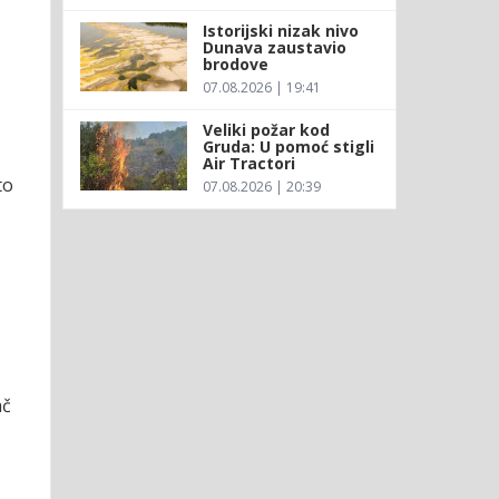
Istorijski nizak nivo
Dunava zaustavio
brodove
07.08.2026 | 19:41
Veliki požar kod
Gruda: U pomoć stigli
Air Tractori
to
07.08.2026 | 20:39
ač