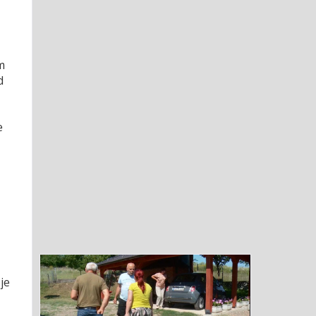
m
d
e
je