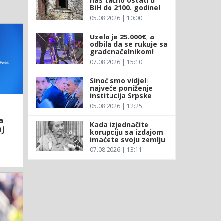
nas tačno ostati u
BiH do 2100. godine!
05.08.2026 | 10:00
Uzela je 25.000€, a
odbila da se rukuje sa
gradonačelnikom!
07.08.2026 | 15:10
Sinoć smo vidjeli
najveće poniženje
institucija Srpske
05.08.2026 | 12:25
a
Kada izjednačite
aj
korupciju sa izdajom
imaćete svoju zemlju
07.08.2026 | 13:11