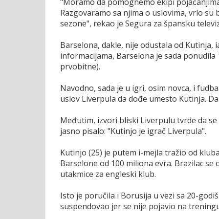
"Moramo da pomognemo ekipi pojačanjima, 
Razgovaramo sa njima o uslovima, vrlo su bl
sezone", rekao je Segura za špansku televiz
Barselona, dakle, nije odustala od Kutinja,
informacijama, Barselona je sada ponudila 1
prvobitne).
Navodno, sada je u igri, osim novca, i fudbal
uslov Liverpula da dođe umesto Kutinja. Dakl
Međutim, izvori bliski Liverpulu tvrde da s
jasno pisalo: "Kutinjo je igrač Liverpula".
Kutinjo (25) je putem i-mejla tražio od klub
Barselone od 100 miliona evra. Brazilac se 
utakmice za engleski klub.
Isto je poručila i Borusija u vezi sa 20-god
suspendovao jer se nije pojavio na trening