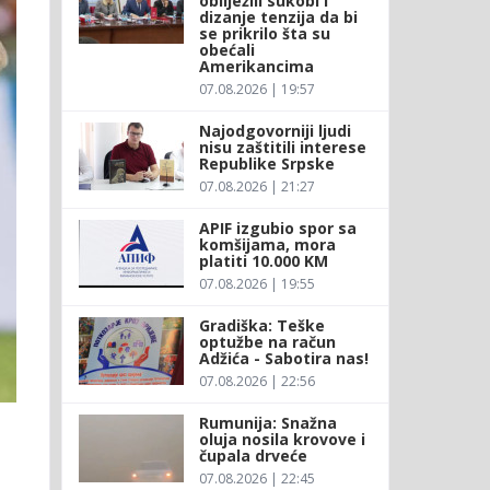
obilježili sukobi i
dizanje tenzija da bi
se prikrilo šta su
obećali
Amerikancima
07.08.2026 | 19:57
Najodgovorniji ljudi
nisu zaštitili interese
Republike Srpske
07.08.2026 | 21:27
APIF izgubio spor sa
komšijama, mora
platiti 10.000 KM
07.08.2026 | 19:55
Gradiška: Teške
optužbe na račun
Adžića - Sabotira nas!
07.08.2026 | 22:56
Rumunija: Snažna
oluja nosila krovove i
čupala drveće
07.08.2026 | 22:45