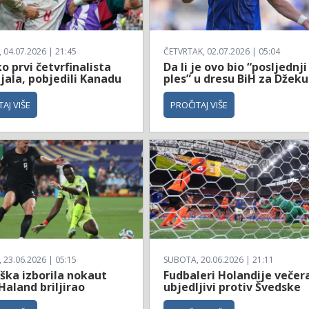
04.07.2026 | 21:45
ČETVRTAK, 02.07.2026 | 05:04
 prvi četvrfinalista
Da li je ovo bio “posljednji
jala, pobjedili Kanadu
ples” u dresu BiH za Džeku
AJ VIŠE
PROČITAJ VIŠE
23.06.2026 | 05:15
SUBOTA, 20.06.2026 | 21:11
ška izborila nokaut
Fudbaleri Holandije večer
Haland briljirao
ubjedljivi protiv Švedske