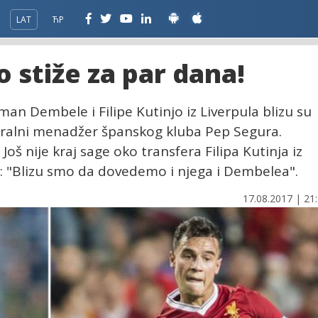
LAT
ЋР
o stiže za par dana!
n Dembele i Filipe Kutinjo iz Liverpula blizu su
eralni menadžer španskog kluba Pep Segura.
oš nije kraj sage oko transfera Filipa Kutinja iz
u: "Blizu smo da dovedemo i njega i Dembelea".
17.08.2017 | 21