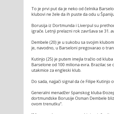
To je prvi put da je neko od čelnika Barselo
klubovi ne žele da ih puste da odu u Španiju
Borusija iz Dortmunda i Liverpul su pretho
igrače. Letnji prelazni rok završava se 31. a
Dembele (20) je u sukobu sa svojim klubom, 
je, navodno, u Barseloni pregovarao o tran
Kutinjo (25) je putem imejla tražio od kluba
Barselone od 100 miliona evra. Brazilac se 
utakmice za engleski klub.
Do sada, najjači signal da će Filipe Kutinjo
Generalni menadžer španskog kluba Đozep Se
dortmundske Borusije Osman Dembele blizu 
ovom trenutku".