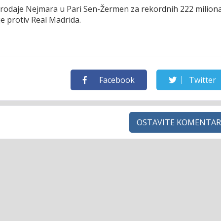
 prodaje Nejmara u Pari Sen-Žermen za rekordnih 222 milion
je protiv Real Madrida.
Facebook
Twitter
OSTAVITE KOMENTAR