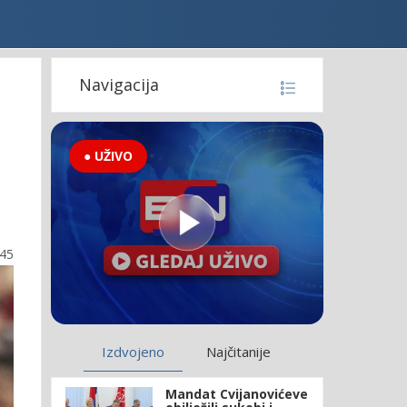
Navigacija
● UŽIVO
:45
Izdvojeno
Najčitanije
Mandat Cvijanovićeve