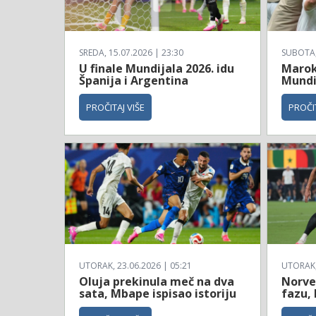
SREDA, 15.07.2026 | 23:30
SUBOTA, 
U finale Mundijala 2026. idu
Maroko
Španija i Argentina
Mundi
PROČITAJ VIŠE
PROČIT
UTORAK, 23.06.2026 | 05:21
UTORAK, 
Oluja prekinula meč na dva
Norve
sata, Mbape ispisao istoriju
fazu, 