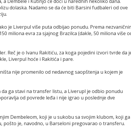
a Dembele i Kutinjo će doći u narednih nekoliko dana.
izu dolaska. Nadamo se da će biti Barsini fudbaleri od ove
iju.
 iako je Liverpul više puta odbijao ponudu. Prema nezvanični
50 miliona evra za sjajnog Brazilca (dakle, 50 miliona više o
er. Reč je o Ivanu Rakitiću, za koga pojedini izvori tvrde da j
e, Liverpul hoće i Rakitića i pare.
e ništa nije promenilo od nedavnog saopštenja u kojem je
a da ga stavi na transfer listu, a Liverupl je odbio ponudu
oporavlja od povrede leđa i nije igrao u poslednje dve
išnjim Dembeleom, koji je u sukobu sa svojim klubom, koji ga 
u, pošto je, navodno, u Barseloni pregovarao o transferu.