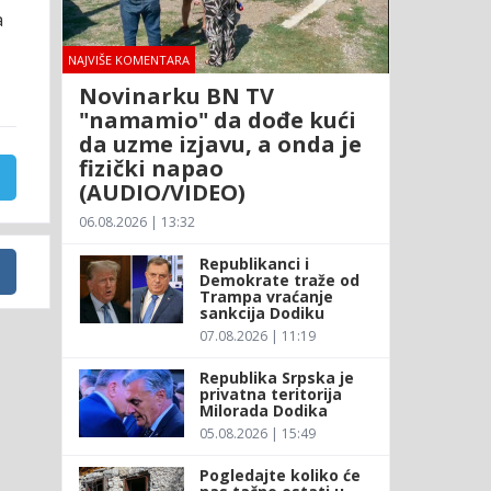
a
NAJVIŠE KOMENTARA
Novinarku BN TV
"namamio" da dođe kući
da uzme izjavu, a onda je
fizički napao
(AUDIO/VIDEO)
06.08.2026 | 13:32
Republikanci i
Demokrate traže od
Trampa vraćanje
sankcija Dodiku
07.08.2026 | 11:19
Republika Srpska je
privatna teritorija
Milorada Dodika
05.08.2026 | 15:49
Pogledajte koliko će