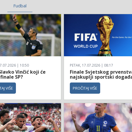
Fudbal
7.07.2026 | 10:50
PETAK, 17.07.2026 | 08:17
Slavko Vinčić koji će
Finale Svjetskog prvenstv
 finale SP?
najskuplji sportski događ
AJ VIŠE
PROČITAJ VIŠE