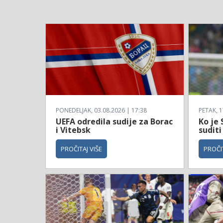
PONEDELJAK, 03.08.2026 | 17:38
PETAK, 1
UEFA odredila sudije za Borac
Ko je 
i Vitebsk
suditi
PROČITAJ VIŠE
PROČIT