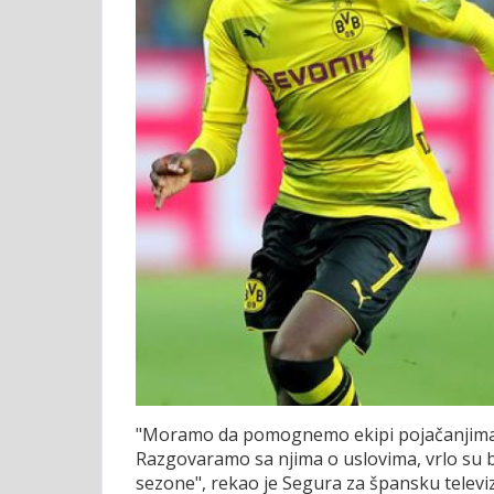
"Moramo da pomognemo ekipi pojačanjima, 
Razgovaramo sa njima o uslovima, vrlo su bl
sezone", rekao je Segura za špansku televiz