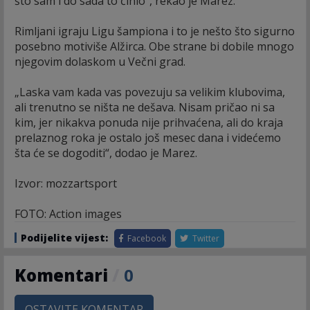
što sam i do sada to činio“, rekao je Marez.
Rimljani igraju Ligu šampiona i to je nešto što sigurno
posebno motiviše Alžirca. Obe strane bi dobile mnogo
njegovim dolaskom u Večni grad.
„Laska vam kada vas povezuju sa velikim klubovima,
ali trenutno se ništa ne dešava. Nisam pričao ni sa
kim, jer nikakva ponuda nije prihvaćena, ali do kraja
prelaznog roka je ostalo još mesec dana i videćemo
šta će se dogoditi“, dodao je Marez.
Izvor: mozzartsport
FOTO: Action images
Podijelite vijest:
Facebook
Twitter
Komentari
/
0
OSTAVITE KOMENTAR