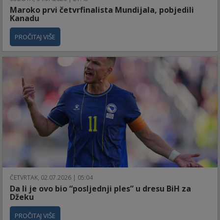
Maroko prvi četvrfinalista Mundijala, pobjedili
Kanadu
PROČITAJ VIŠE
ČETVRTAK, 02.07.2026 | 05:04
Da li je ovo bio “posljednji ples” u dresu BiH za
Džeku
PROČITAJ VIŠE