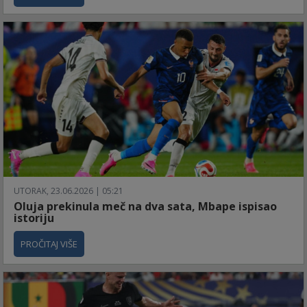
UTORAK, 23.06.2026 | 05:21
Oluja prekinula meč na dva sata, Mbape ispisao
istoriju
PROČITAJ VIŠE