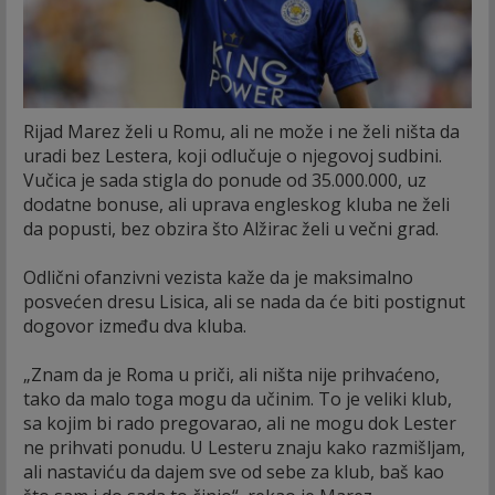
Rijad Marez želi u Romu, ali ne može i ne želi ništa da
uradi bez Lestera, koji odlučuje o njegovoj sudbini.
Vučica je sada stigla do ponude od 35.000.000, uz
dodatne bonuse, ali uprava engleskog kluba ne želi
da popusti, bez obzira što Alžirac želi u večni grad.
Odlični ofanzivni vezista kaže da je maksimalno
posvećen dresu Lisica, ali se nada da će biti postignut
dogovor između dva kluba.
„Znam da je Roma u priči, ali ništa nije prihvaćeno,
tako da malo toga mogu da učinim. To je veliki klub,
sa kojim bi rado pregovarao, ali ne mogu dok Lester
ne prihvati ponudu. U Lesteru znaju kako razmišljam,
ali nastaviću da dajem sve od sebe za klub, baš kao