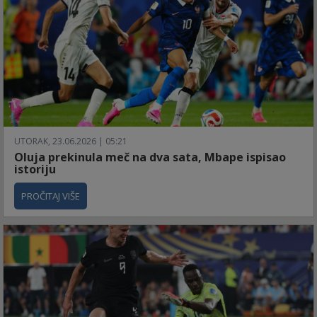
UTORAK, 23.06.2026 | 05:21
Oluja prekinula meč na dva sata, Mbape ispisao
istoriju
PROČITAJ VIŠE