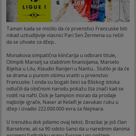
Taman kada se mislilo da će prvenstvo Francuske biti
nikad uzbudljivije vlasnici Pari Sen Žermena su rešili
da se uhvate za džep...
Monakova simpatična klinčarija u odbrani titule,
Olimpik Marselj sa stabilnim finansijama, Marselo
Bijelsa u Lilu, Klaudio Ranijeri u Nantu... Slutilo je da će
se drama u punom obimu vratiti u prvenstvo
Francuske. I onda su bogati šeici sa Bliskog istoka
odlučili da običnom narodu pokažu šta znači kad se
rodiš na nafti. Dok je šampion morao da prodaje
najbolje igrače, Naser al Kelaifi je zavukao ruku u
džep i izvadio 222.000.000 evra za Nejmara.
U trenutku dok pišemo ovaj tekst, Brazilac je još član
Barselone, ali sa 90 odsto šansi da u narednim danima
promeni fudbalsku mapu Evrope i po opštem