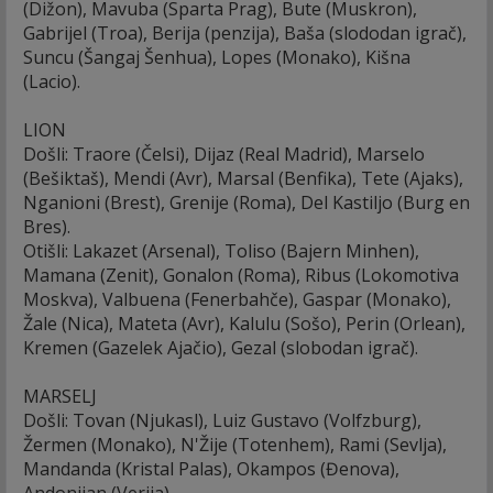
(Dižon), Mavuba (Sparta Prag), Bute (Muskron),
Gabrijel (Troa), Berija (penzija), Baša (slododan igrač),
Suncu (Šangaj Šenhua), Lopes (Monako), Kišna
(Lacio).
LION
Došli: Traore (Čelsi), Dijaz (Real Madrid), Marselo
(Bešiktaš), Mendi (Avr), Marsal (Benfika), Tete (Ajaks),
Nganioni (Brest), Grenije (Roma), Del Kastiljo (Burg en
Bres).
Otišli: Lakazet (Arsenal), Toliso (Bajern Minhen),
Mamana (Zenit), Gonalon (Roma), Ribus (Lokomotiva
Moskva), Valbuena (Fenerbahče), Gaspar (Monako),
Žale (Nica), Mateta (Avr), Kalulu (Sošo), Perin (Orlean),
Kremen (Gazelek Ajačio), Gezal (slobodan igrač).
MARSELJ
Došli: Tovan (Njukasl), Luiz Gustavo (Volfzburg),
Žermen (Monako), N'Žije (Totenhem), Rami (Sevlja),
Mandanda (Kristal Palas), Okampos (Đenova),
Andonijan (Verija).