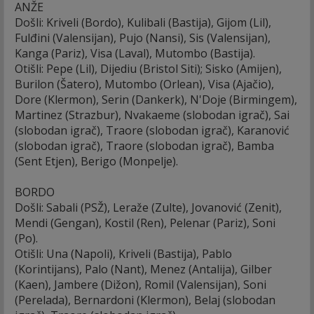
ANŽE
Došli: Kriveli (Bordo), Kulibali (Bastija), Gijom (Lil),
Fulđini (Valensijan), Pujo (Nansi), Sis (Valensijan),
Kanga (Pariz), Visa (Laval), Mutombo (Bastija).
Otišli: Pepe (Lil), Dijediu (Bristol Siti); Sisko (Amijen),
Burilon (Šatero), Mutombo (Orlean), Visa (Ajačio),
Dore (Klermon), Serin (Dankerk), N'Doje (Birmingem),
Martinez (Strazbur), Nvakaeme (slobodan igrač), Sai
(slobodan igrač), Traore (slobodan igrač), Karanović
(slobodan igrač), Traore (slobodan igrač), Bamba
(Sent Etjen), Berigo (Monpelje).
BORDO
Došli: Sabali (PSŽ), Leraže (Zulte), Jovanović (Zenit),
Mendi (Gengan), Kostil (Ren), Pelenar (Pariz), Soni
(Po).
Otišli: Una (Napoli), Kriveli (Bastija), Pablo
(Korintijans), Palo (Nant), Menez (Antalija), Gilber
(Kaen), Jambere (Dižon), Romil (Valensijan), Soni
(Perelada), Bernardoni (Klermon), Belaj (slobodan