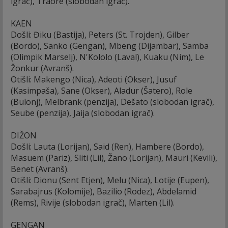
igrač), Traore (slobodan igrač).
KAEN
Došli: Điku (Bastija), Peters (St. Trojden), Gilber
(Bordo), Sanko (Gengan), Mbeng (Dijambar), Samba
(Olimpik Marselj), N'Kololo (Laval), Kuaku (Nim), Le
Žonkur (Avranš).
Otišli: Makengo (Nica), Adeoti (Okser), Jusuf
(Kasimpaša), Sane (Okser), Aladur (Šatero), Role
(Bulonj), Melbrank (penzija), Dešato (slobodan igrač),
Seube (penzija), Jaija (slobodan igrač).
DIŽON
Došli: Lauta (Lorijan), Said (Ren), Hambere (Bordo),
Masuem (Pariz), Sliti (Lil), Žano (Lorijan), Mauri (Kevili),
Benet (Avranš).
Otišli: Dionu (Sent Etjen), Melu (Nica), Lotije (Eupen),
Sarabajrus (Kolomije), Bazilio (Rodez), Abdelamid
(Rems), Rivije (slobodan igrač), Marten (Lil).
GENGAN