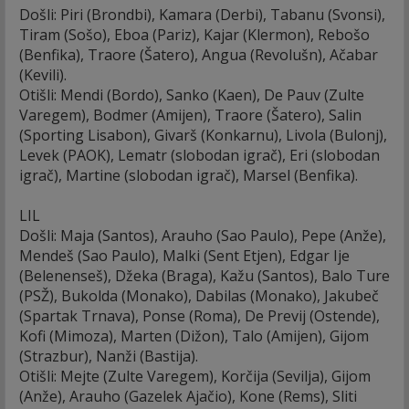
Došli: Piri (Brondbi), Kamara (Derbi), Tabanu (Svonsi),
Tiram (Sošo), Eboa (Pariz), Kajar (Klermon), Rebošo
(Benfika), Traore (Šatero), Angua (Revolušn), Ačabar
(Kevili).
Otišli: Mendi (Bordo), Sanko (Kaen), De Pauv (Zulte
Varegem), Bodmer (Amijen), Traore (Šatero), Salin
(Sporting Lisabon), Givarš (Konkarnu), Livola (Bulonj),
Levek (PAOK), Lematr (slobodan igrač), Eri (slobodan
igrač), Martine (slobodan igrač), Marsel (Benfika).
LIL
Došli: Maja (Santos), Arauho (Sao Paulo), Pepe (Anže),
Mendeš (Sao Paulo), Malki (Sent Etjen), Edgar Ije
(Belenenseš), Džeka (Braga), Kažu (Santos), Balo Ture
(PSŽ), Bukolda (Monako), Dabilas (Monako), Jakubeč
(Spartak Trnava), Ponse (Roma), De Previj (Ostende),
Kofi (Mimoza), Marten (Dižon), Talo (Amijen), Gijom
(Strazbur), Nanži (Bastija).
Otišli: Mejte (Zulte Varegem), Korčija (Sevilja), Gijom
(Anže), Arauho (Gazelek Ajačio), Kone (Rems), Sliti