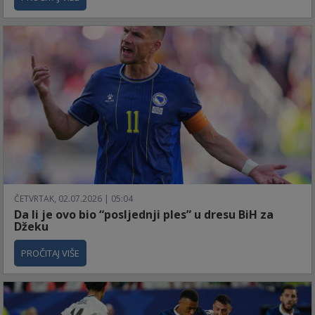
ČETVRTAK, 02.07.2026 | 05:04
Da li je ovo bio “posljednji ples” u dresu BiH za
Džeku
PROČITAJ VIŠE