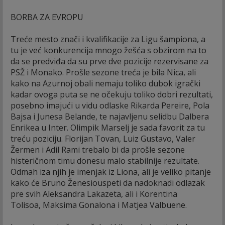
BORBA ZA EVROPU
Treće mesto znači i kvalifikacije za Ligu šampiona, a
tu je već konkurencija mnogo žešća s obzirom na to
da se predviđa da su prve dve pozicije rezervisane za
PSŽ i Monako. Prošle sezone treća je bila Nica, ali
kako na Azurnoj obali nemaju toliko dubok igrački
kadar ovoga puta se ne očekuju toliko dobri rezultati,
posebno imajući u vidu odlaske Rikarda Pereire, Pola
Bajsa i Junesa Belande, te najavljenu selidbu Dalbera
Enrikea u Inter. Olimpik Marselj je sada favorit za tu
treću poziciju. Florijan Tovan, Luiz Gustavo, Valer
Žermen i Adil Rami trebalo bi da prošle sezone
histeričnom timu donesu malo stabilnije rezultate.
Odmah iza njih je imenjak iz Liona, ali je veliko pitanje
kako će Bruno Ženesiouspeti da nadoknadi odlazak
pre svih Aleksandra Lakazeta, ali i Korentina
Tolisoa, Maksima Gonalona i Matjea Valbuene.