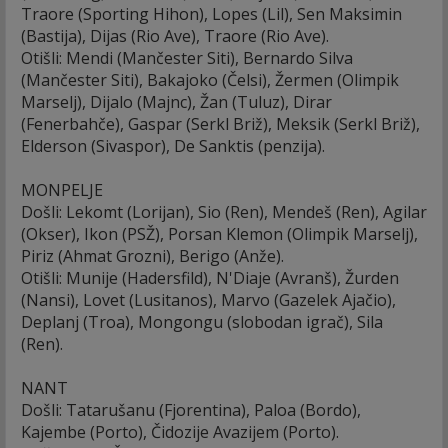
Traore (Sporting Hihon), Lopes (Lil), Sen Maksimin
(Bastija), Dijas (Rio Ave), Traore (Rio Ave).
Otišli: Mendi (Mančester Siti), Bernardo Silva
(Mančester Siti), Bakajoko (Čelsi), Žermen (Olimpik
Marselj), Dijalo (Majnc), Žan (Tuluz), Dirar
(Fenerbahče), Gaspar (Serkl Briž), Meksik (Serkl Briž),
Elderson (Sivaspor), De Sanktis (penzija).
MONPELJE
Došli: Lekomt (Lorijan), Sio (Ren), Mendeš (Ren), Agilar
(Okser), Ikon (PSŽ), Porsan Klemon (Olimpik Marselj),
Piriz (Ahmat Grozni), Berigo (Anže).
Otišli: Munije (Hadersfild), N'Diaje (Avranš), Žurden
(Nansi), Lovet (Lusitanos), Marvo (Gazelek Ajačio),
Deplanj (Troa), Mongongu (slobodan igrač), Sila
(Ren).
NANT
Došli: Tatarušanu (Fjorentina), Paloa (Bordo),
Kajembe (Porto), Čidozije Avazijem (Porto).