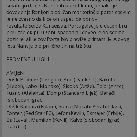
smatraju da će i Nant biti u problemu, jer iako je
dovođenja Ranijerija odličan marketinški potez sasvim
je neizvesno da li će on uspeti da ponovi
rezultate Serža Konseisaa. Portugalac je u decembru
preuzeo ekipu u zoni ispadanja i doveo je do sedme
pozicije, ali je zov Porta bio previše primamljiv. A ovog
leta Nant je bio prilično tih na tržištu.
PROMENE U LIGI 1
AMIJEN
Došli: Bodmer (Gengan), Bue (Dankerk), Kakuta
(Hebei), Labo (Monako), Sisoko (Anže), Talal (Anže),
Fuano (Atalanta), Domp (Standard Lijež), Barađi
(slobodan igrač).
Otišli: Kamara (Fulam), Suma (Makabi Petah Tikva),
Fonten (Red Star FC), Lefor (Kevili), Ekmajer (Erbije),
Ba (Laval), Mamilon (Kevili), Kalve (slobodan igrač).
Talo (Lil).