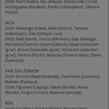
Otišli: Harit (Šalke), Riju (Alanja), Viskarondo (Troa),
Aristegujeta (Karakas), Pardo (Olimpijakos), Oliveira
(Porto).
NICA
Došli: Makengo (Kaen), Melu (Dižon), Tameze
(Valensijan), Žale (Olimpik Lion).
Otišli: Kadi (Kevili), Onora (Klermon), Bajs (Malaga),
Benrama (Šatero), Hasen (Šatero), Obadi (slobodan
igrač), Boseti (slobodan igrač), Konstant (slobodan
igrač), Pereira (Porto), Belanda (Dinamo Kijev), Donis
(Juventus).
PARI SEN ŽERMEN
Došli: Berćiće (Real Sosijedad), Dani Alves (Juventus),
Baebek (Peskara).
Otišli: Ogusten (Lajpcig), Sabali (Bordo), Ikone
(Bordo), Sirigu (Torino), Maksvel (penzija).
REN
Došli: Sar (Mec), Muasa (Nansi), Borigo (lans),