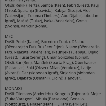
Otišli: Rekik (Herta), Samba (Kaen), Fabri (Brest), Kauj
(Troa), Sparanja (Boavista), Rabijar (Bezije), Aloe
(Valensijan), Tuloma (Timbers), Abu Dijabi (slobodan
igrač), Mašaš (Tuluz), Iseka (Anderleht), Gomis
(Svonsi), Vankur (Roma).
MEC
Došli: Poble (Kalon), Borndro (Tubiz), Džalou
(Dženerejtšn Fut), Ru (Sent Etjen), Nijane (Dženerejšn
Fut), Nijakate (Valensijan), Ikaunijeks (Liepaja), Dijalo
(Brest), Tusai (Sereng), Umar Gonzales (Epinal).
Otišli: Sar (Ren), Manđek (Sparta Prag), Oberhauzer
(Platanijas), Saki (Okser), Milan (Verakruz), Larije
(Avranš), Der (slobodan igrač), Sinjorino (slobodan
igrač), Dijabate (Osmanli), Erdinč (Hanover).
MONAKO
Došli: Tilemans (Anderleht), Kongolo (Fajenord), Mejte
(Zulte Varegem), Mbula (Barselona), Benaljo
(Volfzburg), Benaser (Nansi), Dijara (Serkl Briž),