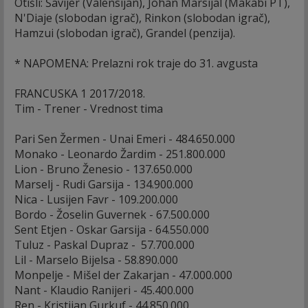
Otišli: Šavijer (Valensijan), Johan Marsijal (Makabi PT),
N'Diaje (slobodan igrač), Rinkon (slobodan igrač),
Hamzui (slobodan igrač), Grandel (penzija).
* NAPOMENA: Prelazni rok traje do 31. avgusta
FRANCUSKA 1 2017/2018.
Tim - Trener - Vrednost tima
Pari Sen Žermen - Unai Emeri - 484.650.000
Monako - Leonardo Žardim - 251.800.000
Lion - Bruno Ženesio - 137.650.000
Marselj - Rudi Garsija - 134.900.000
Nica - Lusijen Favr - 109.200.000
Bordo - Žoselin Guvernek - 67.500.000
Sent Etjen - Oskar Garsija - 64.550.000
Tuluz - Paskal Dupraz - 57.700.000
Lil - Marselo Bijelsa - 58.890.000
Monpelje - Mišel der Zakarjan - 47.000.000
Nant - Klaudio Ranijeri - 45.400.000
Ren - Kristijan Gurkuf - 44.850.000