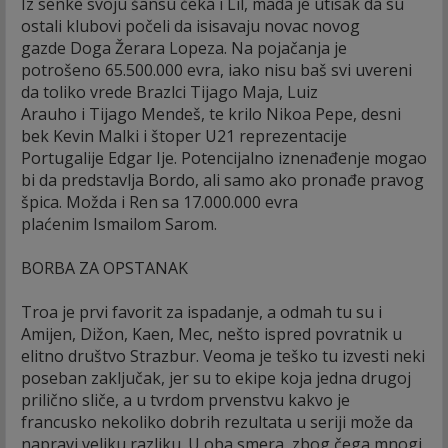
Iz senke svoju šansu čeka i Lil, mada je utisak da su
ostali klubovi počeli da isisavaju novac novog
gazde Doga Žerara Lopeza. Na pojačanja je
potrošeno 65.500.000 evra, iako nisu baš svi uvereni
da toliko vrede Brazlci Tijago Maja, Luiz
Arauho i Tijago Mendeš, te krilo Nikoa Pepe, desni
bek Kevin Malki i štoper U21 reprezentacije
Portugalije Edgar Ije. Potencijalno iznenađenje mogao
bi da predstavlja Bordo, ali samo ako pronađe pravog
špica. Možda i Ren sa 17.000.000 evra
plaćenim Ismailom Sarom.
BORBA ZA OPSTANAK
Troa je prvi favorit za ispadanje, a odmah tu su i
Amijen, Dižon, Kaen, Mec, nešto ispred povratnik u
elitno društvo Strazbur. Veoma je teško tu izvesti neki
poseban zaključak, jer su to ekipe koja jedna drugoj
prilično sliče, a u tvrdom prvenstvu kakvo je
francusko nekoliko dobrih rezultata u seriji može da
napravi veliku razliku. U oba smera, zbog čega mnogi