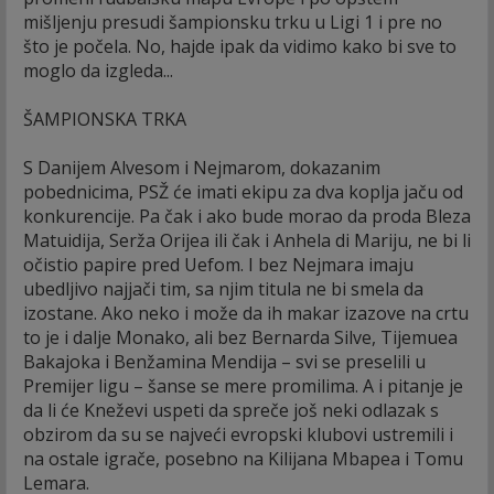
mišljenju presudi šampionsku trku u Ligi 1 i pre no
što je počela. No, hajde ipak da vidimo kako bi sve to
moglo da izgleda...
ŠAMPIONSKA TRKA
S Danijem Alvesom i Nejmarom, dokazanim
pobednicima, PSŽ će imati ekipu za dva koplja jaču od
konkurencije. Pa čak i ako bude morao da proda Bleza
Matuidija, Serža Orijea ili čak i Anhela di Mariju, ne bi li
očistio papire pred Uefom. I bez Nejmara imaju
ubedljivo najjači tim, sa njim titula ne bi smela da
izostane. Ako neko i može da ih makar izazove na crtu
to je i dalje Monako, ali bez Bernarda Silve, Tijemuea
Bakajoka i Benžamina Mendija – svi se preselili u
Premijer ligu – šanse se mere promilima. A i pitanje je
da li će Kneževi uspeti da spreče još neki odlazak s
obzirom da su se najveći evropski klubovi ustremili i
na ostale igrače, posebno na Kilijana Mbapea i Tomu
Lemara.