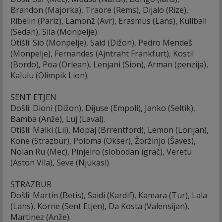
Brandon (Majorka), Traore (Rems), Dijalo (Rize),
Ribelin (Pariz), Lamonž (Avr), Erasmus (Lans), Kulibali
(Sedan), Sila (Monpelje).
Otišli: Sio (Monpelje), Said (Dižon), Pedro Mendeš
(Monpelje), Fernandes (Ajntraht Frankfurt), Kostil
(Bordo), Poa (Orlean), Lenjani (Sion), Arman (penzija),
Kalulu (Olimpik Lion).
SENT ETJEN
Došli: Dioni (Dižon), Dijuse (Empoli), Janko (Seltik),
Bamba (Anže), Luj (Laval).
Otišli: Malki (Lil), Mopaj (Brrentford), Lemon (Lorijan),
Kone (Strazbur), Poloma (Okser), Žoržinjo (Šaves),
Nolan Ru (Mec), Pinjeiro (slobodan igrač), Veretu
(Aston Vila), Seve (Njukasl).
STRAZBUR
Došli: Martin (Betis), Saidi (Kardif), Kamara (Tur), Lala
(Lans), Korne (Sent Etjen), Da Kosta (Valensijan),
Martinez (Anže).