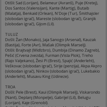
Otišli: Sad (Lorijan), Belameur (Avranš), Puje (Kretej),
Dos Santos (Valensijan), Kante (Martig), Butaib
(Malatja), Benkaid (Orlean), N'Doje (Tur), Šmithajsler
(slobodan igrač), Mareste (slobodan igrač), Granjik
(slobodan igrač), Gijom (Lil).
TULUZ
Došli: Žan (Monako), Jaja Sanogo (Arsenal), Kauzak
(Bastija), Forte (Avr), Mašak (Olimpik Marselj).
Otišli: Brajtvajt (Midlzbro), Dumbija (Dinamo Zagreb),
Pešić (Crvena zvezda), Furman (Visla Plok), Treho
(Rajo Valjekano), Žesi Pi (Brest), Spajić (Anderleht),
Veškovac (slobodan igrač), Sirije (penzija), Akpa Akpro
(slobodan igrač), Ninkov (slobodan igrač), Lukebakio
(Anderleht), Musavu King (Udineze).
TROA
Došli: Pele (Brest), Kaui (Olimpik Marselj), Viskarondo
(Nant), Deplanj (Monpelje), Gabrijel (Lil), Belugu
(Lorijan), Kaje (Grenobl).