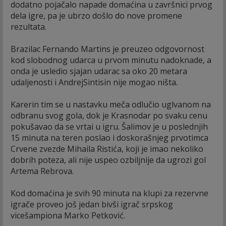
dodatno pojačalo napade domaćina u završnici prvog
dela igre, pa je ubrzo došlo do nove promene
rezultata.
Brazilac Fernando Martins je preuzeo odgovornost
kod slobodnog udarca u prvom minutu nadoknade, a
onda je usledio sjajan udarac sa oko 20 metara
udaljenosti i AndrejSintisin nije mogao ništa.
Karerin tim se u nastavku meča odlučio uglvanom na
odbranu svog gola, dok je Krasnodar po svaku cenu
pokušavao da se vrtai u igru. Šalimov je u poslednjih
15 minuta na teren poslao i doskorašnjeg prvotimca
Crvene zvezde Mihaila Ristića, koji je imao nekoliko
dobrih poteza, ali nije uspeo ozbiljnije da ugrozi gol
Artema Rebrova.
Kod domaćina je svih 90 minuta na klupi za rezervne
igrače proveo još jedan bivši igrač srpskog
vicešampiona Marko Petković.