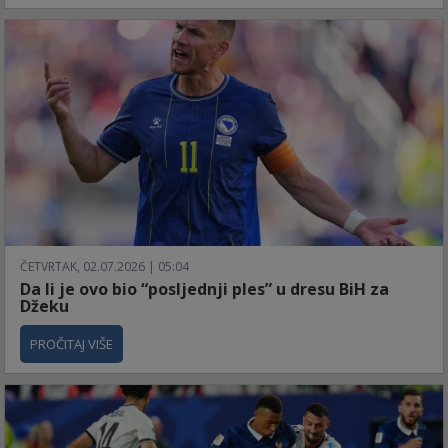
ČETVRTAK, 02.07.2026 | 05:04
Da li je ovo bio “posljednji ples” u dresu BiH za
Džeku
PROČITAJ VIŠE