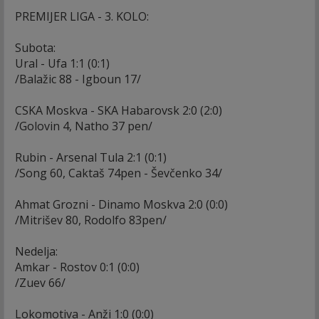
PREMIJER LIGA - 3. KOLO:
Subota:
Ural - Ufa 1:1 (0:1)
/Balažic 88 - Igboun 17/
CSKA Moskva - SKA Habarovsk 2:0 (2:0)
/Golovin 4, Natho 37 pen/
Rubin - Arsenal Tula 2:1 (0:1)
/Song 60, Caktaš 74pen - Ševčenko 34/
Ahmat Grozni - Dinamo Moskva 2:0 (0:0)
/Mitrišev 80, Rodolfo 83pen/
Nedelja:
Amkar - Rostov 0:1 (0:0)
/Zuev 66/
Lokomotiva - Anži 1:0 (0:0)