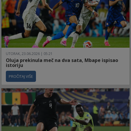
UTORAK, 23.06.2026 | 05:21
Oluja prekinula meč na dva sata, Mbape ispisao
istoriju
PROČITAJ VIŠE