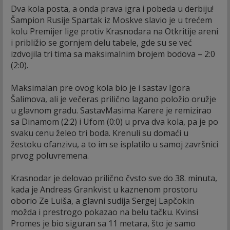
Dva kola posta, a onda prava igra i pobeda u derbiju!
Šampion Rusije Spartak iz Moskve slavio je u trećem
kolu Premijer lige protiv Krasnodara na Otkritije areni
i približio se gornjem delu tabele, gde su se već
izdvojila tri tima sa maksimalnim brojem bodova – 2:0
(2:0).
Maksimalan pre ovog kola bio je i sastav Igora
Šalimova, ali je večeras prilično lagano položio oružje
u glavnom gradu. SastavMasima Karere je remizirao
sa Dinamom (2:2) i Ufom (0:0) u prva dva kola, pa je po
svaku cenu želeo tri boda. Krenuli su domaći u
žestoku ofanzivu, a to im se isplatilo u samoj završnici
prvog poluvremena.
Krasnodar je delovao prilično čvsto sve do 38. minuta,
kada je Andreas Grankvist u kaznenom prostoru
oborio Ze Luiša, a glavni sudija Sergej Lapčokin
možda i prestrogo pokazao na belu tačku. Kvinsi
Promes je bio siguran sa 11 metara, što je samo