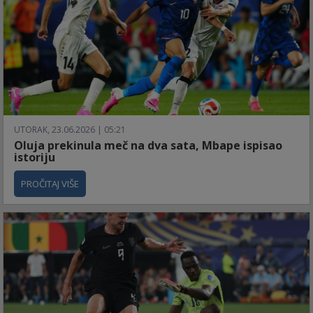
UTORAK, 23.06.2026 | 05:21
Oluja prekinula meč na dva sata, Mbape ispisao
istoriju
PROČITAJ VIŠE