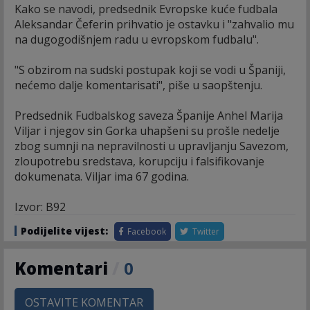
Kako se navodi, predsednik Evropske kuće fudbala
Aleksandar Čeferin prihvatio je ostavku i "zahvalio mu
na dugogodišnjem radu u evropskom fudbalu".
"S obzirom na sudski postupak koji se vodi u Španiji,
nećemo dalje komentarisati", piše u saopštenju.
Predsednik Fudbalskog saveza Španije Anhel Marija
Viljar i njegov sin Gorka uhapšeni su prošle nedelje
zbog sumnji na nepravilnosti u upravljanju Savezom,
zloupotrebu sredstava, korupciju i falsifikovanje
dokumenata. Viljar ima 67 godina.
Izvor: B92
Podijelite vijest:
Facebook
Twitter
Komentari
/
0
OSTAVITE KOMENTAR