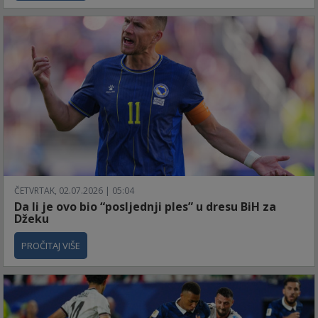
ČETVRTAK, 02.07.2026 | 05:04
Da li je ovo bio “posljednji ples” u dresu BiH za
Džeku
PROČITAJ VIŠE