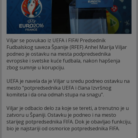
Viljar se povukao iz UEFA i FIFA! Predsednik
Fudbalskog saveza Španije (RFEF) Anhel Marija Viljar
podneo je ostavku na mesta podpredsednika
evropske i svetske kuće fudbala, nakon hapšenja
zbog sumnje u korupciju.
UEFA je navela da je Viljar u sredu podneo ostavku na
mesto "potpredsednika UEFA i člana Izvršnog
komiteta i da ona odmah stupa na snagu".
Viljar je odbacio delo za koje se tereti, a trenutno je u
zatvoru u Španiji. Ostavku je podneo i na mesto
starijeg potpredsednika FIFA. Dok je obavljao funkciju,
bio je najstariji od osmorice potpredsednika FIFA.