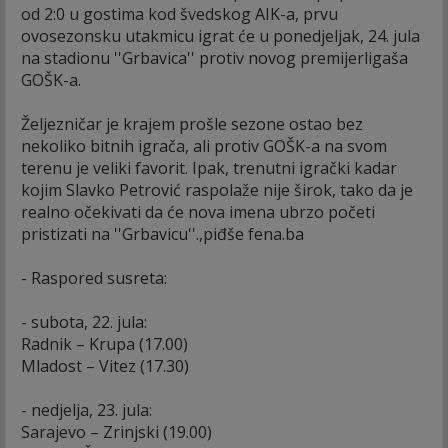
od 2:0 u gostima kod švedskog AIK-a, prvu
ovosezonsku utakmicu igrat će u ponedjeljak, 24. jula
na stadionu ''Grbavica'' protiv novog premijerligaša
GOŠK-a.
Željezničar je krajem prošle sezone ostao bez
nekoliko bitnih igrača, ali protiv GOŠK-a na svom
terenu je veliki favorit. Ipak, trenutni igrački kadar
kojim Slavko Petrović raspolaže nije širok, tako da je
realno očekivati da će nova imena ubrzo početi
pristizati na ''Grbavicu''.,piđše fena.ba
- Raspored susreta:
- subota, 22. jula:
Radnik – Krupa (17.00)
Mladost – Vitez (17.30)
- nedjelja, 23. jula:
Sarajevo – Zrinjski (19.00)