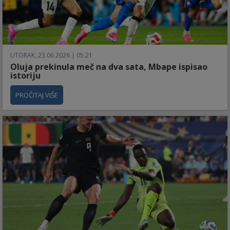
UTORAK, 23.06.2026 | 05:21
Oluja prekinula meč na dva sata, Mbape ispisao
istoriju
PROČITAJ VIŠE