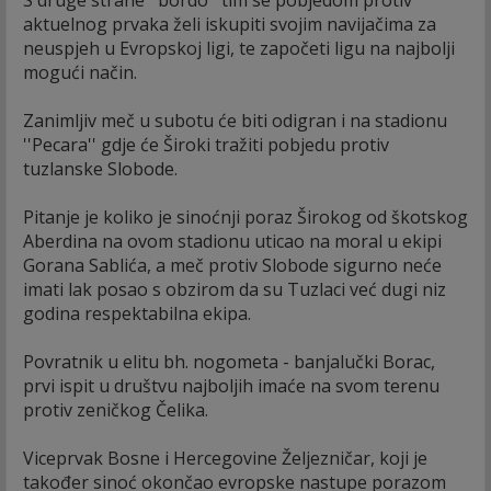
aktuelnog prvaka želi iskupiti svojim navijačima za
neuspjeh u Evropskoj ligi, te započeti ligu na najbolji
mogući način.
Zanimljiv meč u subotu će biti odigran i na stadionu
''Pecara'' gdje će Široki tražiti pobjedu protiv
tuzlanske Slobode.
Pitanje je koliko je sinoćnji poraz Širokog od škotskog
Aberdina na ovom stadionu uticao na moral u ekipi
Gorana Sablića, a meč protiv Slobode sigurno neće
imati lak posao s obzirom da su Tuzlaci već dugi niz
godina respektabilna ekipa.
Povratnik u elitu bh. nogometa - banjalučki Borac,
prvi ispit u društvu najboljih imaće na svom terenu
protiv zeničkog Čelika.
Viceprvak Bosne i Hercegovine Željezničar, koji je
također sinoć okončao evropske nastupe porazom