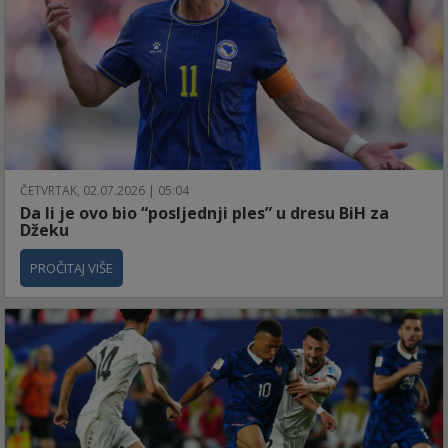
ČETVRTAK, 02.07.2026 | 05:04
Da li je ovo bio “posljednji ples” u dresu BiH za
Džeku
PROČITAJ VIŠE