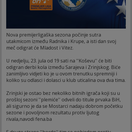
Nova premijerligaška sezona počinje sutra
utakmicom između Radnika i Krupe, a isti dan svoj
meč odigrat će Mladost i Vitez.
U nedjelju, 23. jula od 19 sati na ''Koševu'' će biti
odigran derbi kola između Sarajeva i Zrinjskog. Biće
zanimljivo vidjeti ko je u ovom trenutku spremniji i
koliko su odlasci i dolasci u klub uticalina ova dva tima.
Zrinjski je ostao bez nekoliko bitnih igrača koji su u
prošloj sezoni ''plemiće'' odveli do titule prvaka BiH,
ali sigurno je da se Mostarci nadaju dobrom početku
sezone i povoljnom rezultatu protiv ljutog
rivala,navodi fena.ba
S druge strane ''bordo'' tim se pobjedom protiv