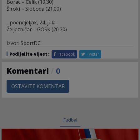
Borac – Čelik (19.30)
Široki – Sloboda (21.00)
- poendjeljak, 24. jula:
Željezničar – GOŠK (20.30)
Izvor: SportDC
Podijelite vijest:
Facebook
Twitter
Komentari
/
0
OSTAVITE KOMENTAR
Fudbal