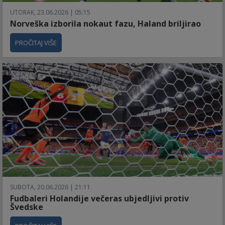
UTORAK, 23.06.2026 | 05:15
Norveška izborila nokaut fazu, Haland briljirao
PROČITAJ VIŠE
SUBOTA, 20.06.2026 | 21:11
Fudbaleri Holandije večeras ubjedljivi protiv
Švedske