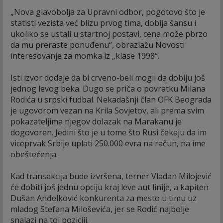
„Nova glavobolja za Upravni odbor, pogotovo što je
statisti vezista već blizu prvog tima, dobija šansu i
ukoliko se ustali u startnoj postavi, cena može pbrzo
da mu preraste ponuđenu“, obrazlažu Novosti
interesovanje za momka iz „klase 1998“.
Isti izvor dodaje da bi crveno-beli mogli da dobiju još
jednog levog beka. Dugo se priča o povratku Milana
Rodića u srpski fudbal. Nekadašnji član OFK Beograda
je ugovorom vezan na Krila Sovjetov, ali prema svim
pokazateljima njegov dolazak na Marakanu je
dogovoren. Jedini što je u tome što Rusi čekaju da im
viceprvak Srbije uplati 250.000 evra na račun, na ime
obeštećenja.
Kad transakcija bude izvršena, terner Vladan Milojević
će dobiti još jednu opciju kraj leve aut linije, a kapiten
Dušan Anđelković konkurenta za mesto u timu uz
mladog Stefana Miloševića, jer se Rodić najbolje
snalazi na toj poziciji.