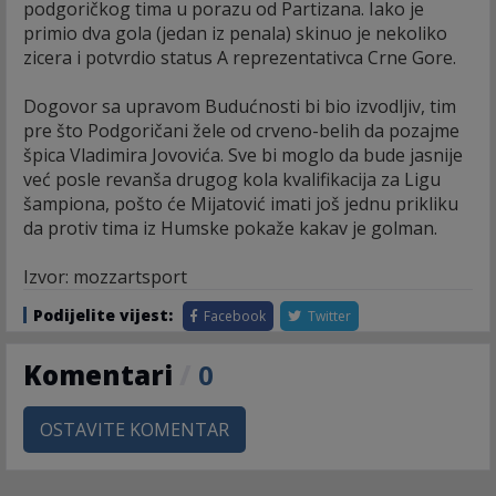
podgoričkog tima u porazu od Partizana. Iako je
primio dva gola (jedan iz penala) skinuo je nekoliko
zicera i potvrdio status A reprezentativca Crne Gore.
Dogovor sa upravom Budućnosti bi bio izvodljiv, tim
pre što Podgoričani žele od crveno-belih da pozajme
špica Vladimira Jovovića. Sve bi moglo da bude jasnije
već posle revanša drugog kola kvalifikacija za Ligu
šampiona, pošto će Mijatović imati još jednu prikliku
da protiv tima iz Humske pokaže kakav je golman.
Izvor: mozzartsport
Podijelite vijest:
Facebook
Twitter
Komentari
/
0
OSTAVITE KOMENTAR