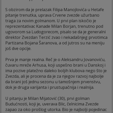
S obzirom da je prelazak Filipa Manojlovića u Hetafe
pitanje trenutka, uprava Crvene zvezde užurbano
traga za novim golmanom. U prvi plan iskočio je
reprezentativac Kanade Milan Borjan, trenutno pod
ugovorom sa Ludogorecom, pisalo se da je generalni
direktor Zvezdan Terzić zvao i nekadašnjeg prvotimca
Partizana Bojana Šaranova, a od jutros su na meniju
još dve opcije.
Prva je manje realna. Reč je o Aleksandru Jovanoviću,
čuvaru mreže Arhusa, koji uspešno brani u Danskoj i
ima pozive platežno daleko boljih klubova nego što je
Zvezda, ali je procena da je za njegov razvoj najbolje
da brani još jednu sezonu u tamošnjem prvenstvu,
dok je druga varijanta i prustupačnija i realnija.
U pitanju je Milan Mijatović (30), prvi golman
Budućnosti, koji je, uverava Blic, čelnicima Zvezde
zapao za oko prošlog utorka. Bio je najbolji pojedinac