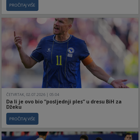
PROČITAJ VIŠE
ČETVRTAK, 02.07.2026 | 05:04
Da li je ovo bio “posljednji ples” u dresu BiH za
Džeku
PROČITAJ VIŠE