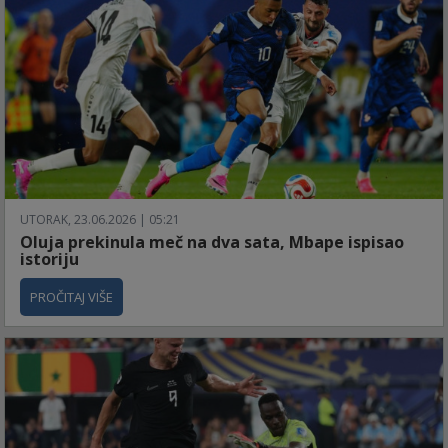
UTORAK, 23.06.2026 | 05:21
Oluja prekinula meč na dva sata, Mbape ispisao
istoriju
PROČITAJ VIŠE