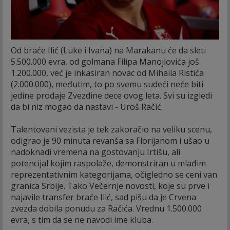
Od braće Ilić (Luke i Ivana) na Marakanu će da sleti
5.500.000 evra, od golmana Filipa Manojlovića još
1.200.000, već je inkasiran novac od Mihaila Ristića
(2.000.000), međutim, to po svemu sudeći neće biti
jedine prodaje Zvezdine dece ovog leta. Svi su izgledi
da bi niz mogao da nastavi - Uroš Račić.
Talentovani vezista je tek zakoračio na veliku scenu,
odigrao je 90 minuta revanša sa Florijanom i ušao u
nadoknadi vremena na gostovanju Irtišu, ali
potencijal kojim raspolaže, demonstriran u mlađim
reprezentativnim kategorijama, očigledno se ceni van
granica Srbije. Tako Večernje novosti, koje su prve i
najavile transfer braće Ilić, sad pišu da je Crvena
zvezda dobila ponudu za Račića. Vrednu 1.500.000
evra, s tim da se ne navodi ime kluba.