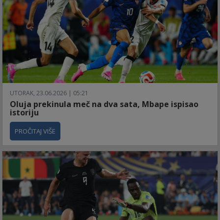
UTORAK, 23.06.2026 | 05:21
Oluja prekinula meč na dva sata, Mbape ispisao
istoriju
PROČITAJ VIŠE