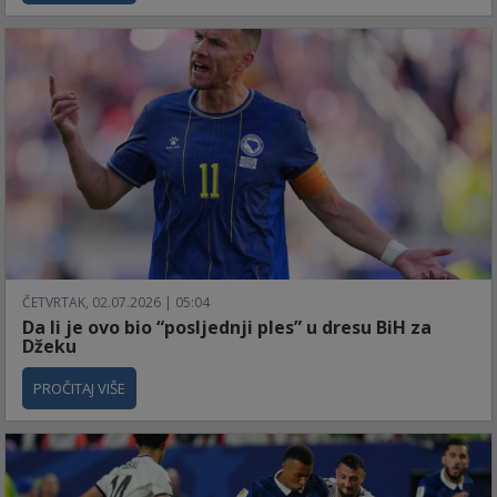
ČETVRTAK, 02.07.2026 | 05:04
Da li je ovo bio “posljednji ples” u dresu BiH za
Džeku
PROČITAJ VIŠE