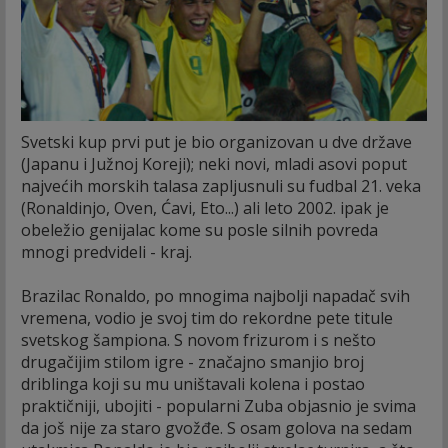
Svetski kup prvi put je bio organizovan u dve države
(Japanu i Južnoj Koreji); neki novi, mladi asovi poput
najvećih morskih talasa zapljusnuli su fudbal 21. veka
(Ronaldinjo, Oven, Ćavi, Eto...) ali leto 2002. ipak je
obeležio genijalac kome su posle silnih povreda
mnogi predvideli - kraj.
Brazilac Ronaldo, po mnogima najbolji napadač svih
vremena, vodio je svoj tim do rekordne pete titule
svetskog šampiona. S novom frizurom i s nešto
drugačijim stilom igre - značajno smanjio broj
driblinga koji su mu uništavali kolena i postao
praktičniji, ubojiti - popularni Zuba objasnio je svima
da još nije za staro gvožđe. S osam golova na sedam