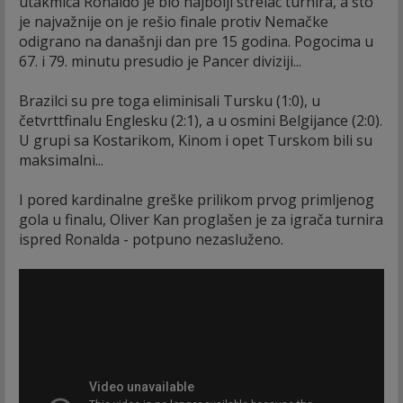
utakmica Ronaldo je bio najbolji strelac turnira, a što
je najvažnije on je rešio finale protiv Nemačke
odigrano na današnji dan pre 15 godina. Pogocima u
67. i 79. minutu presudio je Pancer diviziji...
Brazilci su pre toga eliminisali Tursku (1:0), u
četvrttfinalu Englesku (2:1), a u osmini Belgijance (2:0).
U grupi sa Kostarikom, Kinom i opet Turskom bili su
maksimalni...
I pored kardinalne greške prilikom prvog primljenog
gola u finalu, Oliver Kan proglašen je za igrača turnira
ispred Ronalda - potpuno nezasluženo.