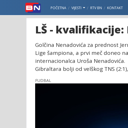
POČETNA
VIJESTI
RTV BN
KONTAKT
LŠ - kvalifikacije: 
Golčina Nenadovića za prednost Je
Lige šampiona, a prvi meč doneo n
internacionalca Uroša Nenadovića. Da
Gibraltara bolji od velškog TNS (2:1)
FUDBAL