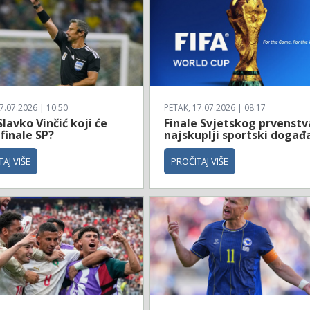
7.07.2026 | 10:50
PETAK, 17.07.2026 | 08:17
Slavko Vinčić koji će
Finale Svjetskog prvenstv
 finale SP?
najskuplji sportski događ
AJ VIŠE
PROČITAJ VIŠE