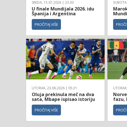
SREDA, 15.07.2026 | 23:30
SUBOTA, 
U finale Mundijala 2026. idu
Maroko
Španija i Argentina
Mundi
PROČITAJ VIŠE
PROČIT
UTORAK, 23.06.2026 | 05:21
UTORAK, 
Oluja prekinula meč na dva
Norve
sata, Mbape ispisao istoriju
fazu, 
PROČITAJ VIŠE
PROČIT