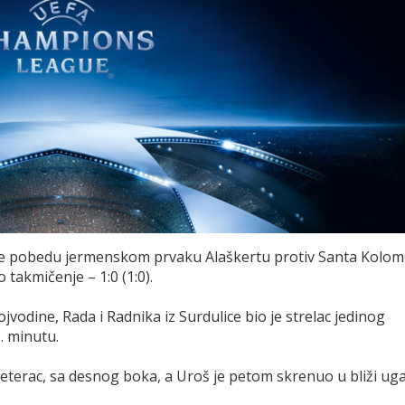
 je pobedu jermenskom prvaku Alaškertu protiv Santa Kolo
 takmičenje – 1:0 (1:0).
vodine, Rada i Radnika iz Surdulice bio je strelac jedinog
. minutu.
peterac, sa desnog boka, a Uroš je petom skrenuo u bliži ug