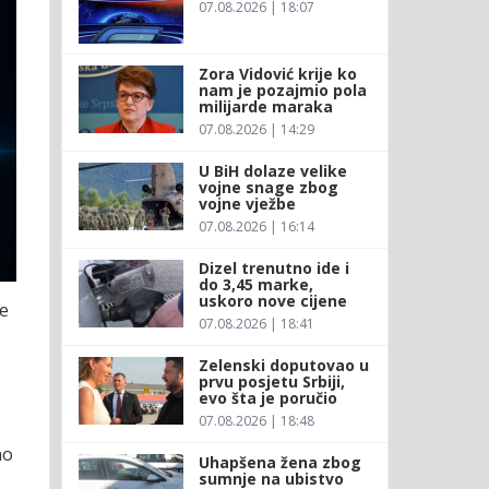
07.08.2026 | 18:07
Zora Vidović krije ko
nam je pozajmio pola
milijarde maraka
07.08.2026 | 14:29
U BiH dolaze velike
vojne snage zbog
vojne vježbe
07.08.2026 | 16:14
Dizel trenutno ide i
do 3,45 marke,
uskoro nove cijene
me
07.08.2026 | 18:41
Zelenski doputovao u
prvu posjetu Srbiji,
evo šta je poručio
07.08.2026 | 18:48
ao
Uhapšena žena zbog
sumnje na ubistvo