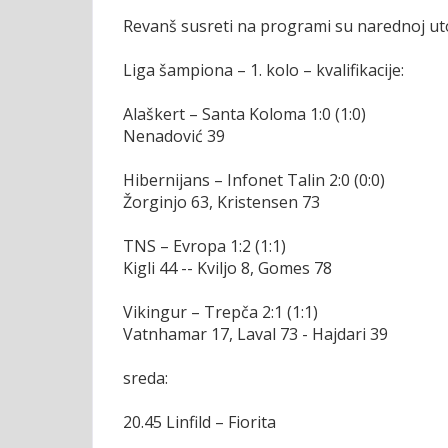
Revanš susreti na programi su narednoj uto
Liga šampiona – 1. kolo – kvalifikacije:
Alaškert – Santa Koloma 1:0 (1:0)
Nenadović 39
Hibernijans – Infonet Talin 2:0 (0:0)
Žorginjo 63, Kristensen 73
TNS – Evropa 1:2 (1:1)
Kigli 44 -- Kviljo 8, Gomes 78
Vikingur – Trepča 2:1 (1:1)
Vatnhamar 17, Laval 73 - Hajdari 39
sreda:
20.45 Linfild – Fiorita