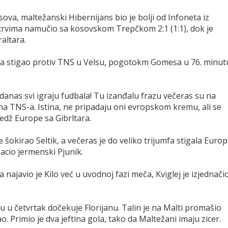
va, maltežanski Hibernijans bio je bolji od Infoneta iz
ostrvima namučio sa kosovskom Trepčkom 2:1 (1:1), dok je
altara.
mfa stigao protiv TNS u Velsu, pogotokm Gomesa u 76. minut
danas svi igraju fudbala! Tu izanđalu frazu večeras su na
ona TNS-a. Istina, ne pripadaju oni evropskom kremu, ali se
edž Europe sa Gibrltara.
 šokirao Seltik, a večeras je do veliko trijumfa stigala Europ
bacio jermenski Pjunik.
najavio je Kilo već u uvodnoj fazi meča, Kviglej je izjednačio
u četvrtak dočekuje Florijanu. Talin je na Malti promašio
 Primio je dva jeftina gola, tako da Maltežani imaju zicer.