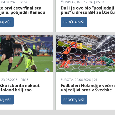
04.07.2026 | 21:45
ČETVRTAK, 02.07.2026 | 05:04
 prvi četvrfinalista
Da li je ovo bio “posljednji
jala, pobjedili Kanadu
ples” u dresu BiH za Džeku
AJ VIŠE
PROČITAJ VIŠE
23.06.2026 | 05:15
SUBOTA, 20.06.2026 | 21:11
ška izborila nokaut
Fudbaleri Holandije večer
Haland briljirao
ubjedljivi protiv Švedske
AJ VIŠE
PROČITAJ VIŠE