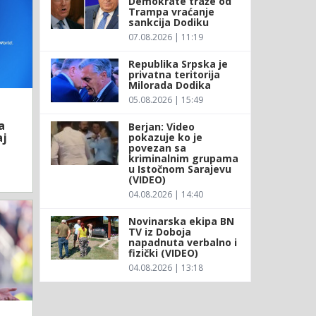
Demokrate traže od
Trampa vraćanje
sankcija Dodiku
07.08.2026 | 11:19
Republika Srpska je
privatna teritorija
Milorada Dodika
05.08.2026 | 15:49
a
Berjan: Video
aj
pokazuje ko je
povezan sa
kriminalnim grupama
u Istočnom Sarajevu
(VIDEO)
04.08.2026 | 14:40
Novinarska ekipa BN
TV iz Doboja
napadnuta verbalno i
fizički (VIDEO)
04.08.2026 | 13:18