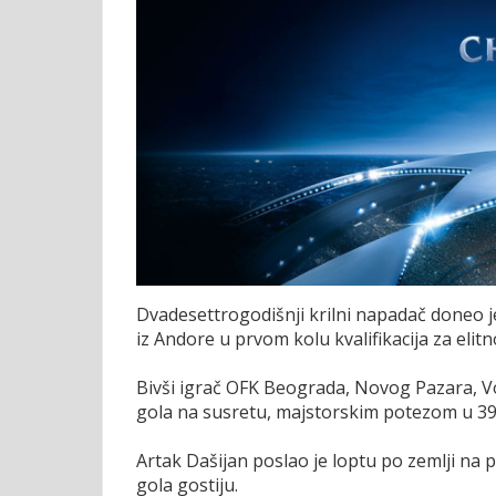
Dvadesettrogodišnji krilni napadač doneo
iz Andore u prvom kolu kvalifikacija za elitno
Bivši igrač OFK Beograda, Novog Pazara, Voj
gola na susretu, majstorskim potezom u 39
Artak Dašijan poslao je loptu po zemlji na 
gola gostiju.