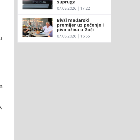
supruga
07.08.2026 | 17:22
Bivši mađarski
premijer uz pečenje i
pivo uživa u Guči
07.08.2026 | 16:55
u
a.
,