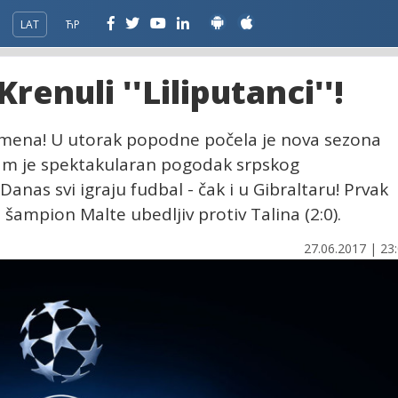
LAT
ЋР
Krenuli ''Liliputanci''!
rmena! U utorak popodne počela je nova sezona
am je spektakularan pogodak srpskog
nas svi igraju fudbal - čak i u Gibraltaru! Prvak
, šampion Malte ubedljiv protiv Talina (2:0).
27.06.2017 | 23