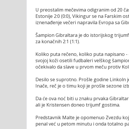
U preostalim mečevima odigranim od 20 časo
Estonije 2:0 (0:0), Vikingur se na Farskim 
iznenađenje večeri napravila Evropa sa Gibr
Šampion Gibraltara je do istorijskog triju
za konačnih 2:1 (1:1).
Koliko puta rečeno, koliko puta napisano - 
svojoj koži osetili fudbaleri velškog šampi
očekivalo da slave u prvom meču protiv Kol
Desilo se suprotno. Prošle godine Linkoln je
Inače, reč je o timu koji je prošle sezone iz
Da će ova noć biti u znaku prvaka Gibraltara 
ali je Kristensen doneo trijumf gostima.
Predstavnik Malte je opomenuo Zvezdu koju 
penal već u petom minutu i onda totalno pao.