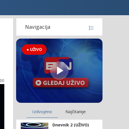
Navigacija
● UŽIVO
:00
Izdvojeno
Najčitanije
Dnevnik 2 (UŽIVO)