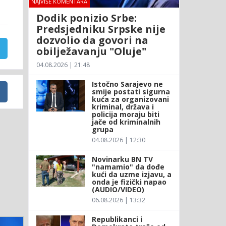
NAJVIŠE KOMENTARA
Dodik ponizio Srbe:
Predsjedniku Srpske nije
dozvolio da govori na
obilježavanju "Oluje"
04.08.2026 | 21:48
Istočno Sarajevo ne
smije postati sigurna
kuća za organizovani
kriminal, država i
policija moraju biti
jače od kriminalnih
grupa
04.08.2026 | 12:30
Novinarku BN TV
"namamio" da dođe
kući da uzme izjavu, a
onda je fizički napao
(AUDIO/VIDEO)
06.08.2026 | 13:32
Republikanci i