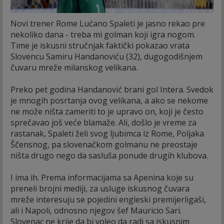
Novi trener Rome Lućano Spaleti je jasno rekao pre
nekoliko dana - treba mi golman koji igra nogom.
Time je iskusni stručnjak faktički pokazao vrata
Slovencu Samiru Handanoviću (32), dugogodišnjem
čuvaru mreže milanskog velikana.
Preko pet godina Handanović brani gol Intera. Svedok
je mnogih posrtanja ovog velikana, a ako se nekome
ne može ništa zameriti to je upravo on, koji je često
sprečavao još veće blamaže. Ali, došlo je vreme za
rastanak, Spaleti želi svog ljubimca iz Rome, Poljaka
Ščensnog, pa slovenačkom golmanu ne preostaje
ništa drugo nego da sasluša ponude drugih klubova.
I ima ih. Prema informacijama sa Apenina koje su
preneli brojni mediji, za usluge iskusnog čuvara
mreže interesuju se pojedini engleski premijerligaši,
ali i Napoli, odnosno njegov šef Mauricio Sari.
Slovenac ne krije da bi voleo da radi sa iskusnim