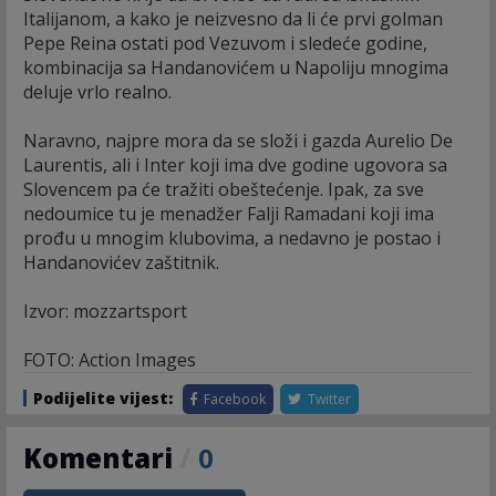
Italijanom, a kako je neizvesno da li će prvi golman
Pepe Reina ostati pod Vezuvom i sledeće godine,
kombinacija sa Handanovićem u Napoliju mnogima
deluje vrlo realno.
Naravno, najpre mora da se složi i gazda Aurelio De
Laurentis, ali i Inter koji ima dve godine ugovora sa
Slovencem pa će tražiti obeštećenje. Ipak, za sve
nedoumice tu je menadžer Falji Ramadani koji ima
prođu u mnogim klubovima, a nedavno je postao i
Handanovićev zaštitnik.
Izvor: mozzartsport
FOTO: Action Images
Podijelite vijest:
Facebook
Twitter
Komentari
/
0