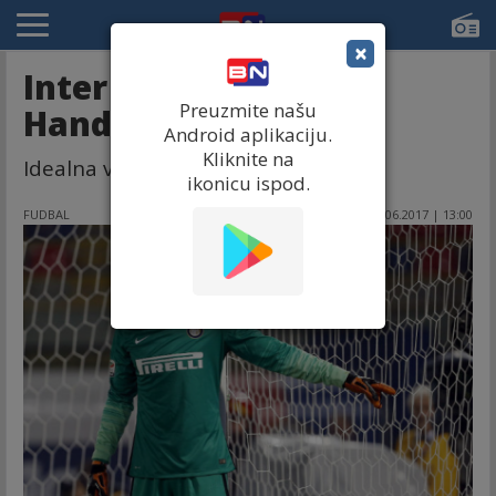
×
Inter tjera Samira
Preuzmite našu
Handanovića?!
Android aplikaciju.
Kliknite na
Idealna vest za Mauricija Sarija!
ikonicu ispod.
FUDBAL
29.06.2017 | 13:00