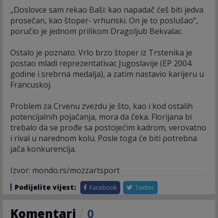
„Doslovce sam rekao Baši: kao napadač ćeš biti jedva
prosečan, kao štoper- vrhunski. On je to poslušao“,
poručio je jednom prilikom Dragoljub Bekvalac.
Ostalo je poznato. Vrlo brzo štoper iz Trstenika je
postao mladi reprezentativac Jugoslavije (EP 2004.
godine i srebrna medalja), a zatim nastavio karijeru u
Francuskoj.
Problem za Crvenu zvezdu je što, kao i kod ostalih
potencijalnih pojačanja, mora da čeka. Florijana bi
trebalo da se prođe sa postojećim kadrom, verovatno
i rival u narednom kolu. Posle toga će biti potrebna
jača konkurencija.
Izvor: mondo.rs/mozzartsport
Podijelite vijest:
Facebook
Twitter
Komentari
/
0