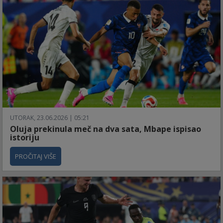
UTORAK, 23.06.2026 | 05:21
Oluja prekinula meč na dva sata, Mbape ispisao
istoriju
PROČITAJ VIŠE