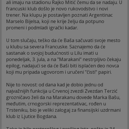
ali imaju na stadionu Rajko Mitić čemu da se nadaju. U
francuski klub došlo je novo rukovodstvo i novi
trener. Na klupu je postavljen poznati Argentinac
Marselo Bijelsa, koji ne krije želju da potpuno
promeni i podmladi igrački kadar.
U tom slučaju, teško da će Baša sačuvati svoje mesto
u klubu sa severa Francuske. Saznajemo da će
sastanak o svojoj budućnosti u Lilu imati u
ponedeljak, 3. jula, a na "Marakani" nestrpljivo čekaju
epilog, nadajući se da će Baši biti isplaćen deo novca
koji mu pripada ugovorom i uručeni "čisti" papiri.
Nije to novost: od dana kad je dobio jednu od
najvažnijih funkcija u Crvenoj zvezdi Zvezdan Terzić
grozničavo želi da na Marakanu dovede Marka Bašu,
međutim, crnogorski reprezentativac, rođen u
Trsteniku, bio je veliki zalogaj za finansijski uzdrmani
klub iz Ljutice Bogdana.
Tako je bilo pretprošlog i prošlog leta, pošto je 34-