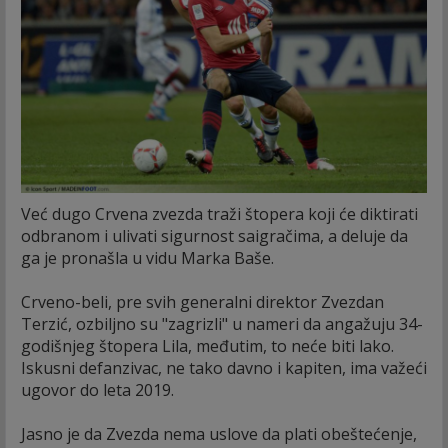
Već dugo Crvena zvezda traži štopera koji će diktirati
odbranom i ulivati sigurnost saigračima, a deluje da
ga je pronašla u vidu Marka Baše.
Crveno-beli, pre svih generalni direktor Zvezdan
Terzić, ozbiljno su "zagrizli" u nameri da angažuju 34-
godišnjeg štopera Lila, međutim, to neće biti lako.
Iskusni defanzivac, ne tako davno i kapiten, ima važeći
ugovor do leta 2019.
Jasno je da Zvezda nema uslove da plati obeštećenje,