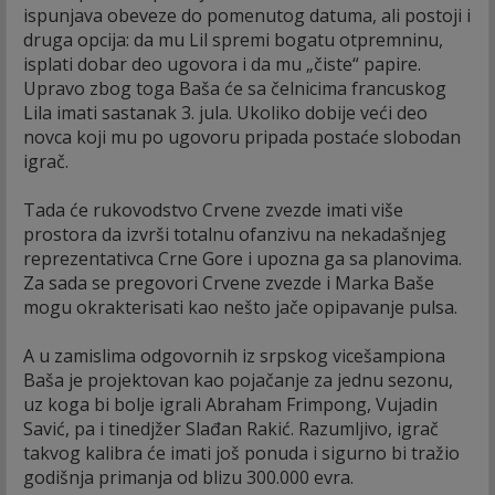
ispunjava obeveze do pomenutog datuma, ali postoji i
druga opcija: da mu Lil spremi bogatu otpremninu,
isplati dobar deo ugovora i da mu „čiste“ papire.
Upravo zbog toga Baša će sa čelnicima francuskog
Lila imati sastanak 3. jula. Ukoliko dobije veći deo
novca koji mu po ugovoru pripada postaće slobodan
igrač.
Tada će rukovodstvo Crvene zvezde imati više
prostora da izvrši totalnu ofanzivu na nekadašnjeg
reprezentativca Crne Gore i upozna ga sa planovima.
Za sada se pregovori Crvene zvezde i Marka Baše
mogu okrakterisati kao nešto jače opipavanje pulsa.
A u zamislima odgovornih iz srpskog vicešampiona
Baša je projektovan kao pojačanje za jednu sezonu,
uz koga bi bolje igrali Abraham Frimpong, Vujadin
Savić, pa i tinedjžer Slađan Rakić. Razumljivo, igrač
takvog kalibra će imati još ponuda i sigurno bi tražio
godišnja primanja od blizu 300.000 evra.