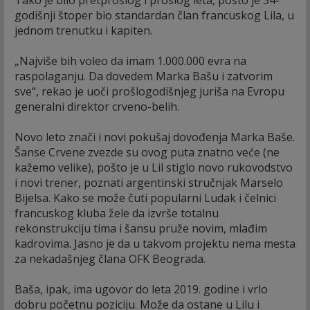
godišnji štoper bio standardan član francuskog Lila, u
jednom trenutku i kapiten.
„Najviše bih voleo da imam 1.000.000 evra na
raspolaganju. Da dovedem Marka Bašu i zatvorim
sve“, rekao je uoči prošlogodišnjeg juriša na Evropu
generalni direktor crveno-belih.
Novo leto znači i novi pokušaj dovođenja Marka Baše.
Šanse Crvene zvezde su ovog puta znatno veće (ne
kažemo velike), pošto je u Lil stiglo novo rukovodstvo
i novi trener, poznati argentinski stručnjak Marselo
Bijelsa. Kako se može čuti popularni Ludak i čelnici
francuskog kluba žele da izvrše totalnu
rekonstrukciju tima i šansu pruže novim, mlađim
kadrovima. Jasno je da u takvom projektu nema mesta
za nekadašnjeg člana OFK Beograda.
Baša, ipak, ima ugovor do leta 2019. godine i vrlo
dobru početnu poziciju. Može da ostane u Lilu i