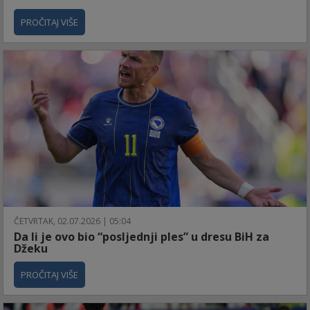
PROČITAJ VIŠE
ČETVRTAK, 02.07.2026 | 05:04
Da li je ovo bio “posljednji ples” u dresu BiH za
Džeku
PROČITAJ VIŠE