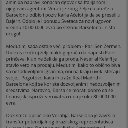
amin da napravi konačan dgovor sa Italijanom i
njegovim agentom. Verati je zbog želje da pređe u
Barselonu odbio i poziv Karla Aćelotija da se preseli u
Bajern. Odbio je i ponudu Svetaca za novi ugovor
vrednu 10.000.000 evra po sezoni. Barselona i ništa
drugo!
Međutim, sada ostaje veći problem - Pari Sen Žermen.
Uprkos izričitoj želji maldog igrača da napusti Park
prinčeva, klub ne želi da ga proda. Naser al Kelaifi je
stavio veto na prodaju. Međutim, kako to obično biva
sa nezadovoljnim igračima, oni na kraju uvek isteraju
svoje… Pogotovo kada ih traže Real Madrid ili
Barselone koji se koriste dozvoljenim i nedozvoljenim
sredstvima. Naravno, Barsa će morati dobro da se
finansijski ispruži. verovatna cena je oko 80.000.000
evra.
Dok steže obruč oko Veratija, Barselona je završila
transfer potencijalnog brazilskog reprezentativca
Lukasa Lime. On će se priključiti Kataloncima 1.