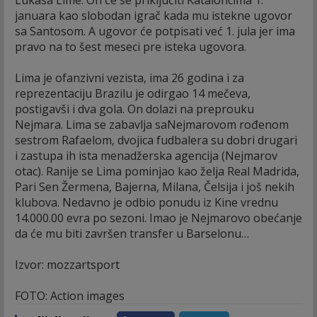
januara kao slobodan igrač kada mu istekne ugovor
sa Santosom. A ugovor će potpisati već 1. jula jer ima
pravo na to šest meseci pre isteka ugovora.
Lima je ofanzivni vezista, ima 26 godina i za
reprezentaciju Brazilu je odirgao 14 mečeva,
postigavši i dva gola. On dolazi na preprouku
Nejmara. Lima se zabavlja saNejmarovom rođenom
sestrom Rafaelom, dvojica fudbalera su dobri drugari
i zastupa ih ista menadžerska agencija (Nejmarov
otac). Ranije se Lima pominjao kao želja Real Madrida,
Pari Sen Žermena, Bajerna, Milana, Čelsija i još nekih
klubova. Nedavno je odbio ponudu iz Kine vrednu
14.000.00 evra po sezoni. Imao je Nejmarovo obećanje
da će mu biti završen transfer u Barselonu…
Izvor: mozzartsport
FOTO: Action images