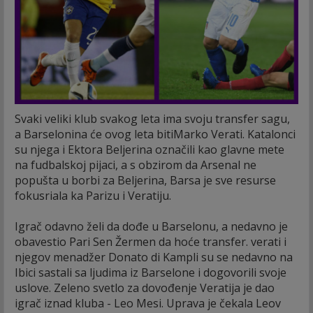
Svaki veliki klub svakog leta ima svoju transfer sagu,
a Barselonina će ovog leta bitiMarko Verati. Katalonci
su njega i Ektora Beljerina označili kao glavne mete
na fudbalskoj pijaci, a s obzirom da Arsenal ne
popušta u borbi za Beljerina, Barsa je sve resurse
fokusriala ka Parizu i Veratiju.
Igrač odavno želi da dođe u Barselonu, a nedavno je
obavestio Pari Sen Žermen da hoće transfer. verati i
njegov menadžer Donato di Kampli su se nedavno na
Ibici sastali sa ljudima iz Barselone i dogovorili svoje
uslove. Zeleno svetlo za dovođenje Veratija je dao
igrač iznad kluba - Leo Mesi. Uprava je čekala Leov