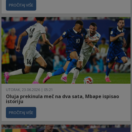
PROČITAJ VIŠE
UTORAK, 23.06.2026 | 05:21
Oluja prekinula meč na dva sata, Mbape ispisao
istoriju
PROČITAJ VIŠE