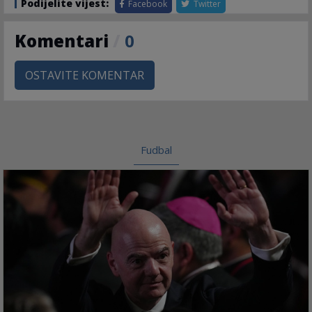
Podijelite vijest:
Facebook
Twitter
Komentari
/
0
OSTAVITE KOMENTAR
Fudbal