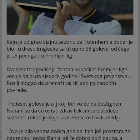
Kejn je odigrao sjajnu sezonu za Totenhem a dobar je
bio i u dresu Engleske sa ukupno 38 golova, od čega
je 29 postigao u Premijer ligi.
Dvadesettrogodišnja "zlatna kopačka" Premijer lige
veruje da bi do sledeće godine i Svetskog prvenstva u
Rusiji mogao da premaši taj cilj ako ga zaobiđu
povrede.
"Pedeset golova je cilj koji bih voleo da dostignem.
Nadam se da ću ostati zdrav tokom cele sledeće
sezone", rekao je Kejn, a prenose ostrvski mediji.
"Ovo je bila veoma dobra godina. Ima još prostora za
napredak i poboljšanja, ali će dobro doći pauza, a