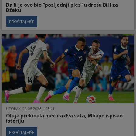
Da li je ovo bio “posljednji ples” u dresu BiH za
Džeku
PROČITAJ VIŠE
UTORAK, 23.06.2026 | 05:21
Oluja prekinula meč na dva sata, Mbape ispisao
istoriju
PROČITAJ VIŠE