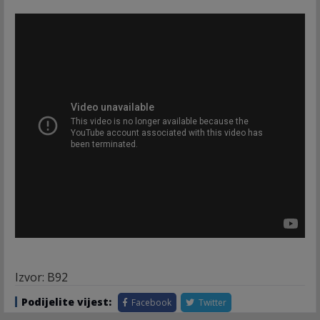
Izvor: B92
Podijelite vijest:
Facebook
Twitter